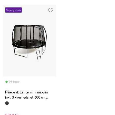
Supergod pris
På lager
(1)
Pinepeak Lantern Trampolin
inkl. Sikkerhedsnet 366 cm,
Sort