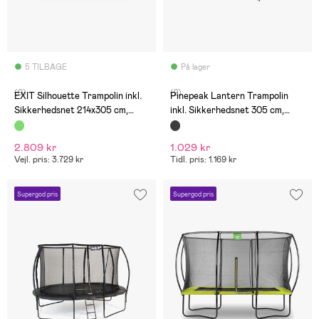
5 TILBAGE
På lager
(0)
(2)
EXIT Silhouette Trampolin inkl.
Pinepeak Lantern Trampolin
Sikkerhedsnet 214x305 cm,
inkl. Sikkerhedsnet 305 cm,
Grøn
Sort
2.809 kr
1.029 kr
Vejl. pris: 3.729 kr
Tidl. pris: 1.169 kr
Supergod pris
Supergod pris