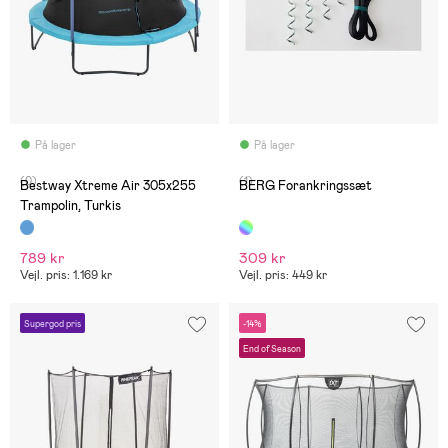
På lager
På lager
(0)
(1)
Bestway Xtreme Air 305x255
BERG Forankringssæt
Trampolin, Turkis
789 kr
309 kr
Vejl. pris: 1.169 kr
Vejl. pris: 449 kr
Supergod pris
-14%
End of Season