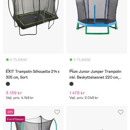
9 TILBAGE
5 TILBAGE
(3)
(3)
EXIT Trampolin Silhouette 214 x
Plum Junior Jumper Trampolin
305 cm, Sort
inkl. Beskyttelsesnet 220 cm,
Blå/Grøn
3.139 kr
1.479 kr
Vejl. pris: 4.149 kr
Vejl. pris: 2.049 kr
-22%
End of Season