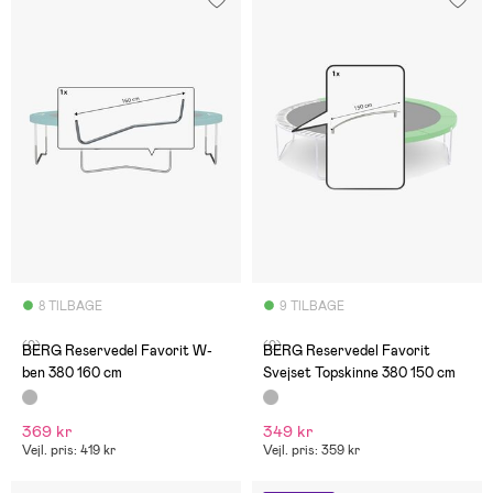
8 TILBAGE
9 TILBAGE
(0)
(0)
BERG Reservedel Favorit W-
BERG Reservedel Favorit
ben 380 160 cm
Svejset Topskinne 380 150 cm
369 kr
349 kr
Vejl. pris: 419 kr
Vejl. pris: 359 kr