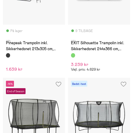
På lager
9 TILBAGE
(2)
(0)
Pinepeak Trampolin inkl.
EXIT Silhouette Trampolin inkl.
Sikkerhedsnet 213x305 cm,
Sikkerhedsnet 244x366 cm,
Sort
Grøn
3.239 kr
1.639 kr
Vejl. pris: 4.629 kr
-14%
Bedst i test
End of Season