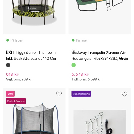
På lager
På lager
(9)
(0)
EXIT Tiggy Junior Trampolin
Bestway Trampolin Xtreme Air
Inkl. Beskyttelsesnet 140 Cm
Rectangular 457x274x283, Grøn
619 kr
3.379 kr
Vejl. pris: 789 kr
Tidl. pris: 3.599 kr
-25%
Supergod pris
End of Season