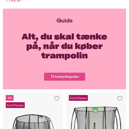
1.749 kr
-16%
End of Season
End of Season