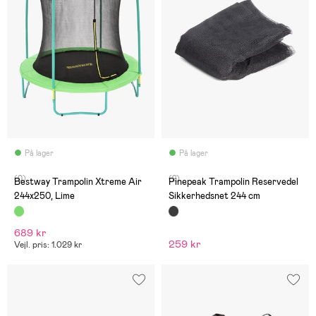
På lager
På lager
(0)
(2)
Bestway Trampolin Xtreme Air
Pinepeak Trampolin Reservedel
244x250, Lime
Sikkerhedsnet 244 cm
689 kr
259 kr
Vejl. pris: 1.029 kr