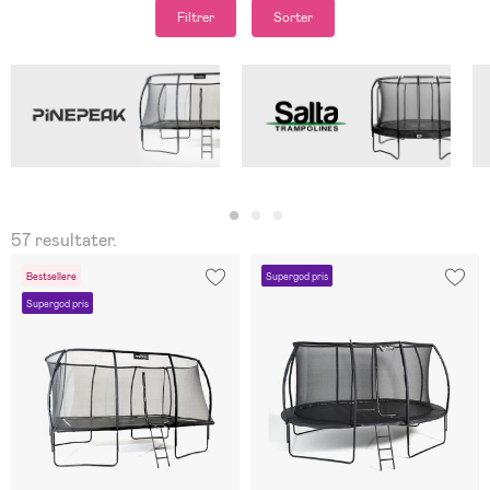
Filtrer
Sorter
57 resultater.
Bestsellere
Supergod pris
Supergod pris