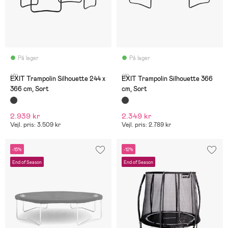
På lager
På lager
(2)
(8)
EXIT Trampolin Silhouette 244 x
EXIT Trampolin Silhouette 366
366 cm, Sort
cm, Sort
2.939 kr
2.349 kr
Vejl. pris: 3.509 kr
Vejl. pris: 2.789 kr
-15%
-12%
End of Season
End of Season