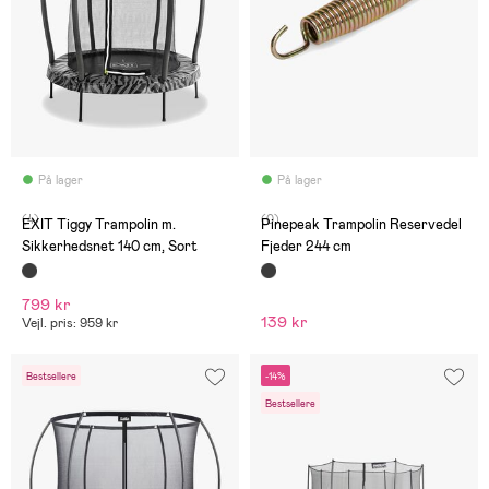
På lager
På lager
(4)
(0)
EXIT Tiggy Trampolin m.
Pinepeak Trampolin Reservedel
Sikkerhedsnet 140 cm, Sort
Fjeder 244 cm
799 kr
139 kr
Vejl. pris: 959 kr
Bestsellere
-14%
Bestsellere