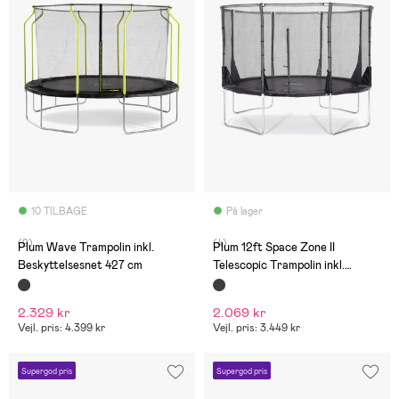
10 TILBAGE
På lager
(9)
(4)
Plum Wave Trampolin inkl.
Plum 12ft Space Zone II
Beskyttelsesnet 427 cm
Telescopic Trampolin inkl.
Beskyttelsesnet 366 cm
2.329 kr
2.069 kr
Vejl. pris: 4.399 kr
Vejl. pris: 3.449 kr
Supergod pris
Supergod pris