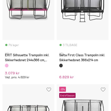
På lager
3 TILBAGE
(0)
(0)
EXIT Silhouette Trampolin inkl.
Salta First Class Trampolin inkl.
Sikkerhedsnet 244x366 cm,
Sikkerhedsnet 366x214 cm
Pink
3.079 kr
6.829 kr
Vejl. pris: 4.629 kr
-13%
End of Season