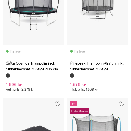
På lager
På lager
(9)
(27)
Salta Cosmos Trampolin inkl.
Pinepeak Trampolin 427 cm inkl.
Sikkerhedsnet & Stige 305 cm
Sikkerhedsnet & Stige
1.696 kr
1.579 kr
Vejl. pris: 2.279 kr
Tidl. pris: 1.839 kr
-8%
End of Season