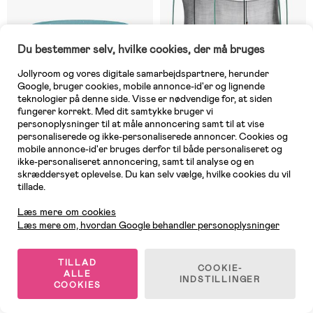
Du bestemmer selv, hvilke cookies, der må bruges
Jollyroom og vores digitale samarbejdspartnere, herunder
Google, bruger cookies, mobile annonce-id'er og lignende
teknologier på denne side. Visse er nødvendige for, at siden
fungerer korrekt. Med dit samtykke bruger vi
personoplysninger til at måle annoncering samt til at vise
personaliserede og ikke-personaliserede annoncer. Cookies og
mobile annonce-id'er bruges derfor til både personaliseret og
På lager
Midlertidigt udsolgt
ikke-personaliseret annoncering, samt til analyse og en
skræddersyet oplevelse. Du kan selv vælge, hvilke cookies du vil
(0)
(0)
BERG Basic Trampolinovertræk
Bestway Xtreme Air 427x286
tillade.
270
Trampolin, Grøn
Kundeservice
Læs mere om cookies
Læs mere om, hvordan Google behandler personoplysninger
189 kr
1.709 kr
Vejl. pris: 219 kr
TILLAD
COOKIE-
ALLE
INDSTILLINGER
COOKIES
En trampolin til enhver have!