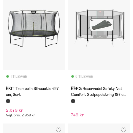
1 TILBAGE
5 TILBAGE
(8)
(1)
EXIT Trampolin Silhouette 427
BERG Reservedel Safety Net
cm, Sort
Comfort Stolpepolstring 197 cm
8 stk
2.679 kr
749 kr
Vejl. pris: 2.939 kr