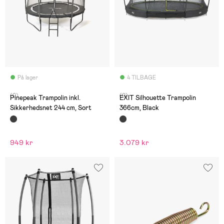
På lager
4 TILBAGE
(0)
(0)
Pinepeak Trampolin inkl.
EXIT Silhouette Trampolin
Sikkerhedsnet 244 cm, Sort
366cm, Black
949 kr
3.079 kr