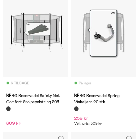
6 TILBAGE
På lager
(0)
(0)
BERG Reservedel Safety Net
BERG Reservedel Spring
Comfort Stolpepolstring 203
Vinkeljern 20 stk.
cm 8 stk
259 kr
809 kr
Vejl. pris: 309 kr