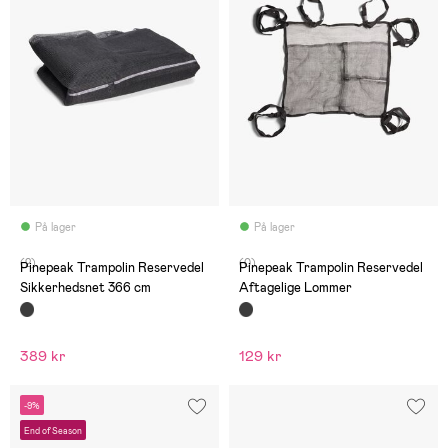
På lager
På lager
(2)
(0)
Pinepeak Trampolin Reservedel
Pinepeak Trampolin Reservedel
Sikkerhedsnet 366 cm
Aftagelige Lommer
389 kr
129 kr
-9%
End of Season