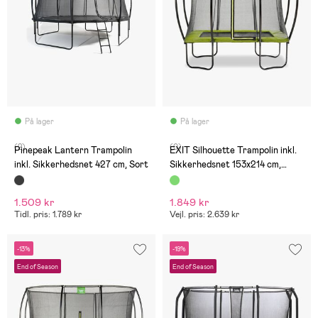
På lager
På lager
(2)
(0)
Pinepeak Lantern Trampolin
EXIT Silhouette Trampolin inkl.
inkl. Sikkerhedsnet 427 cm, Sort
Sikkerhedsnet 153x214 cm,
Grøn
1.509 kr
1.849 kr
Tidl. pris: 1.789 kr
Vejl. pris: 2.639 kr
-13%
-19%
End of Season
End of Season