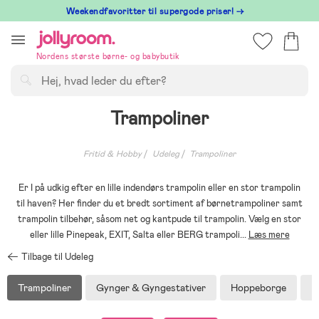
Hoppa
⁠ Weekendfavoritter til supergode priser! →
till
innehållet
Nordens største børne- og babybutik
Søg
Trampoliner
Fritid & Hobby
Udeleg
Trampoliner
Er I på udkig efter en lille indendørs trampolin eller en stor trampolin
til haven? Her finder du et bredt sortiment af børnetrampoliner samt
trampolin tilbehør, såsom net og kantpude til trampolin. Vælg en stor
eller lille Pinepeak, EXIT, Salta eller BERG trampoli
...
Læs mere
Tilbage til Udeleg
Trampoliner
Gynger & Gyngestativer
Hoppeborge
L