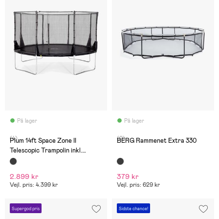
På lager
På lager
(4)
(0)
Plum 14ft Space Zone II
BERG Rammenet Extra 330
Telescopic Trampolin inkl.
Beskyttelsesnet 426 cm
2.899 kr
379 kr
Vejl. pris: 4.399 kr
Vejl. pris: 629 kr
Supergod pris
Sidste chance!