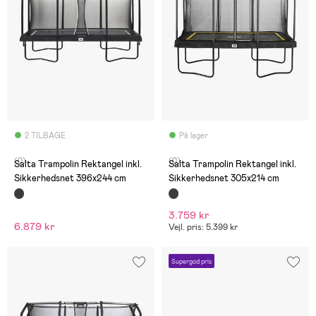
2 TILBAGE
På lager
(0)
(0)
Salta Trampolin Rektangel inkl.
Salta Trampolin Rektangel inkl.
Sikkerhedsnet 396x244 cm
Sikkerhedsnet 305x214 cm
3.759 kr
6.879 kr
Vejl. pris: 5.399 kr
Supergod pris