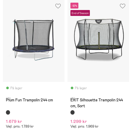
-12%
End of Season
På lager
På lager
(0)
(5)
Plum Fun Trampolin 244 cm
EXIT Silhouette Trampolin 244
cm, Sort
1.679 kr
1.299 kr
Vejl. pris: 1.789 kr
Vejl. pris: 1.969 kr