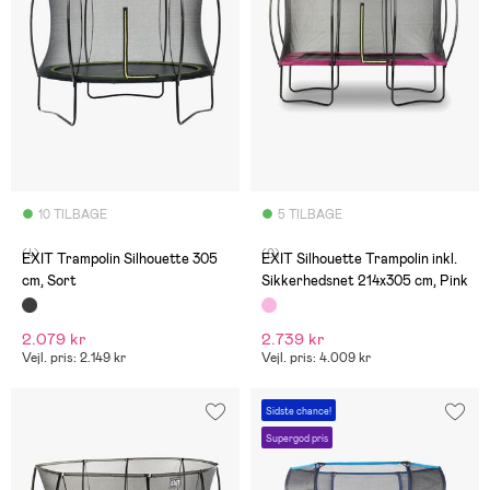
10 TILBAGE
5 TILBAGE
(4)
(0)
EXIT Trampolin Silhouette 305
EXIT Silhouette Trampolin inkl.
cm, Sort
Sikkerhedsnet 214x305 cm, Pink
2.079 kr
2.739 kr
Vejl. pris: 2.149 kr
Vejl. pris: 4.009 kr
Sidste chance!
Supergod pris