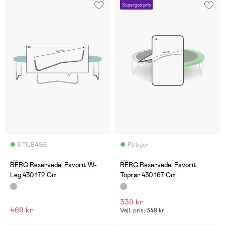
Supergod pris
8 TILBAGE
På lager
(0)
(0)
BERG Reservedel Favorit W-
BERG Reservedel Favorit
Leg 430 172 Cm
Toprør 430 167 Cm
339 kr
469 kr
Vejl. pris: 349 kr