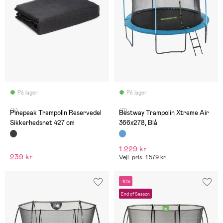
På lager
På lager
(4)
(0)
Pinepeak Trampolin Reservedel
Bestway Trampolin Xtreme Air
Sikkerhedsnet 427 cm
366x278, Blå
1.229 kr
239 kr
Vejl. pris: 1.579 kr
-15%
End of Season