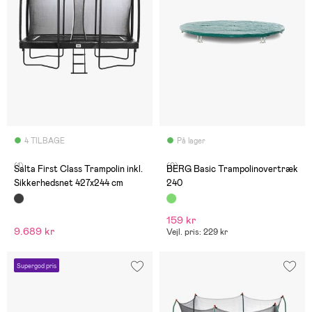
4 TILBAGE
På lager
(1)
(0)
Salta First Class Trampolin inkl.
BERG Basic Trampolinovertræk
Sikkerhedsnet 427x244 cm
240
159 kr
9.689 kr
Vejl. pris: 229 kr
Supergod pris