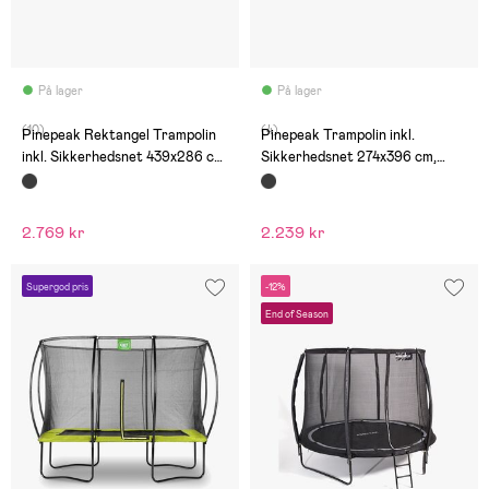
På lager
På lager
(10)
(4)
Pinepeak Rektangel Trampolin
Pinepeak Trampolin inkl.
inkl. Sikkerhedsnet 439x286 cm,
Sikkerhedsnet 274x396 cm,
Sort
Sort
2.769 kr
2.239 kr
Supergod pris
-12%
End of Season