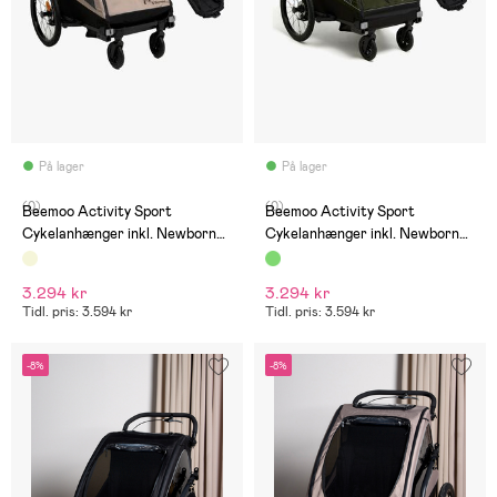
På lager
På lager
(0)
(0)
Beemoo Activity Sport
Beemoo Activity Sport
Cykelanhænger inkl. Newborn
Cykelanhænger inkl. Newborn
Set, Beige
Set, Green
3.294 kr
3.294 kr
Tidl. pris: 3.594 kr
Tidl. pris: 3.594 kr
-8%
-8%