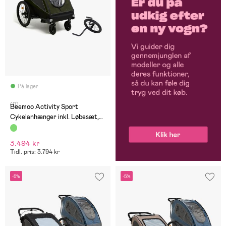
På lager
(0)
Beemoo Activity Sport
Cykelanhænger inkl. Løbesæt,
Green
3.494 kr
Tidl. pris: 3.794 kr
-5%
-5%