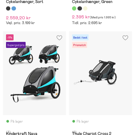
Cykelanhænger, Sort
Cykelanhænger, Green
2.395 kr
2.559,20 kr
(
Medl.pris
1.995 kr
)
Vejl. pris: 3.199 kr
Tidl. pris: 2.695 kr
-11%
Bedst i test
Supergod pris
Prismatch
På lager
På lager
(3)
(2)
Kinderkraft Nava
Thule Chariot Cross 2