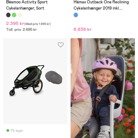
(3)
(0)
Beemoo Activity Sport
Hamax Outback One Reclining
Cykelanhænger, Sort
Cykelanhænger 2019 inkl.
Opbevaringsbetræk,
Navy/White
2.395 kr
(
Medl.pris
1.995 kr
)
6.838 kr
Tidl. pris: 2.695 kr
På lager