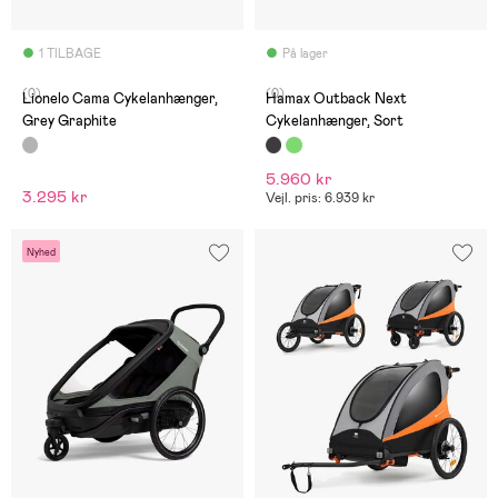
1 TILBAGE
På lager
(0)
(0)
Lionelo Cama Cykelanhænger,
Hamax Outback Next
Grey Graphite
Cykelanhænger, Sort
5.960 kr
3.295 kr
Vejl. pris: 6.939 kr
Nyhed