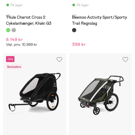
På lager
På lager
(2)
(2)
Thule Chariot Cross 2
Beemoo Activity Sport/Sporty
Cykelanhænger, Khaki G3
Trail Regnslag
8.149 kr
399 kr
Vejl. pris: 10.999 kr
-10%
Bestsellere