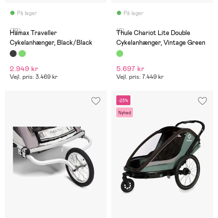
På lager
På lager
(39)
(0)
Hamax Traveller
Thule Chariot Lite Double
Cykelanhænger, Black/Black
Cykelanhænger, Vintage Green
2.949 kr
5.697 kr
Vejl. pris: 3.469 kr
Vejl. pris: 7.449 kr
-23%
Nyhed