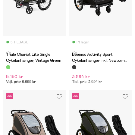
5 TILBAGE
På lager
(0)
(0)
Thule Chariot Lite Single
Beemoo Activity Sport
Cykelanhænger, Vintage Green
Cykelanhænger inkl. Newborn
Set, Black
5.150 kr
3.294 kr
Vejl. pris: 6.699 kr
Tidl. pris: 3.594 kr
-8%
-8%