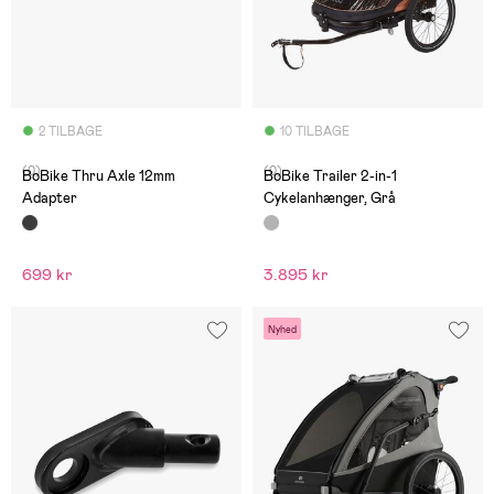
2 TILBAGE
10 TILBAGE
(0)
(0)
BoBike Thru Axle 12mm
BoBike Trailer 2-in-1
Adapter
Cykelanhænger, Grå
699 kr
3.895 kr
Nyhed