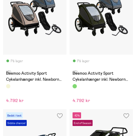
På lager
På lager
(0)
(0)
Beemoo Activity Sport
Beemoo Activity Sport
Cykelanhænger inkl. Newborn
Cykelanhænger inkl. Newborn
Set, Løbesæt & Regnslag, Beige
Set, Løbesæt & Regnslag,
Green
4.792 kr
4.792 kr
Bedst i test
-10%
Sidste chance!
End of Season