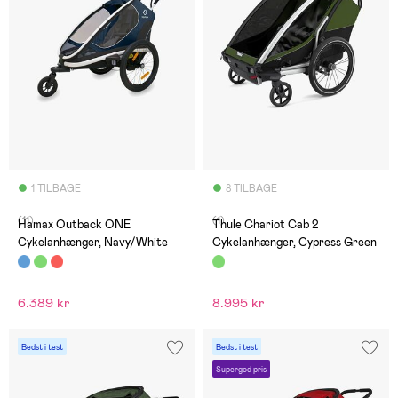
1 TILBAGE
8 TILBAGE
(11)
(1)
Hamax Outback ONE
Thule Chariot Cab 2
Cykelanhænger, Navy/White
Cykelanhænger, Cypress Green
6.389 kr
8.995 kr
Bedst i test
Bedst i test
Supergod pris