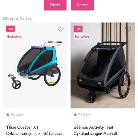
Filtrer
Sorter
88 resultater.
-10%
-46%
Bestsellere
Bestsellere
På lager
På lager
(61)
(15)
Thule Coaster XT
Beemoo Activity Trail
Cykelanhænger inkl. Gåturssæt,
Cykelanhænger, Asphalt