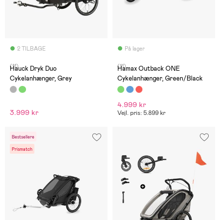
2 TILBAGE
På lager
(11)
(11)
Hauck Dryk Duo
Hamax Outback ONE
Cykelanhænger, Grey
Cykelanhænger, Green/Black
4.999 kr
3.999 kr
Vejl. pris: 5.899 kr
Bestsellere
Prismatch