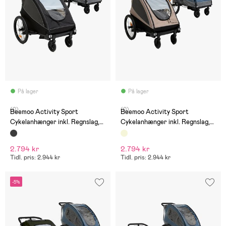
På lager
På lager
(0)
(0)
Beemoo Activity Sport
Beemoo Activity Sport
Cykelanhænger inkl. Regnslag,
Cykelanhænger inkl. Regnslag,
Black
Beige
2.794 kr
2.794 kr
Tidl. pris: 2.944 kr
Tidl. pris: 2.944 kr
-5%