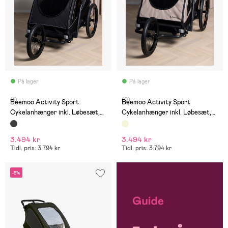
På lager
På lager
(1)
(0)
Beemoo Activity Sport
Beemoo Activity Sport
Cykelanhænger inkl. Løbesæt,
Cykelanhænger inkl. Løbesæt,
Black
Beige
3.494 kr
3.494 kr
Tidl. pris: 3.794 kr
Tidl. pris: 3.794 kr
-8%