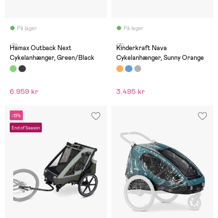
På lager
På lager
(0)
(3)
Hamax Outback Next
Kinderkraft Nava
Cykelanhænger, Green/Black
Cykelanhænger, Sunny Orange
6.959 kr
3.495 kr
-13%
End of Season