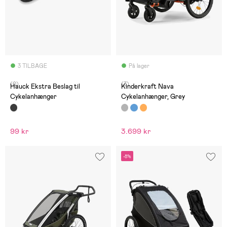
3 TILBAGE
På lager
(0)
(3)
Hauck Ekstra Beslag til
Kinderkraft Nava
Cykelanhænger
Cykelanhænger, Grey
99 kr
3.699 kr
-8%