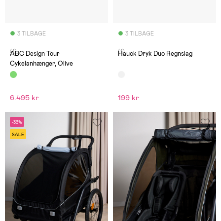
3 TILBAGE
3 TILBAGE
(1)
(1)
ABC Design Tour
Hauck Dryk Duo Regnslag
Cykelanhænger, Olive
6.495 kr
199 kr
-33%
SALE