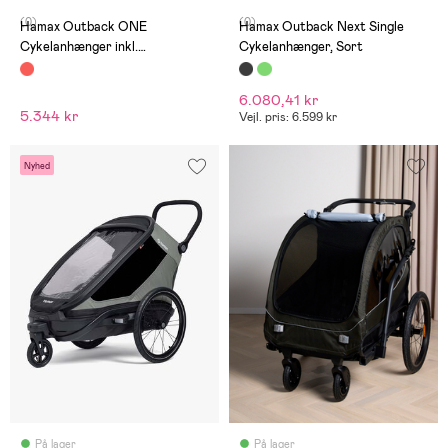
(0)
(0)
Hamax Outback ONE
Hamax Outback Next Single
Cykelanhænger inkl.
Cykelanhænger, Sort
Opbevaringsbetræk, Red/Black
6.080,41 kr
5.344 kr
Vejl. pris: 6.599 kr
Nyhed
På lager
På lager