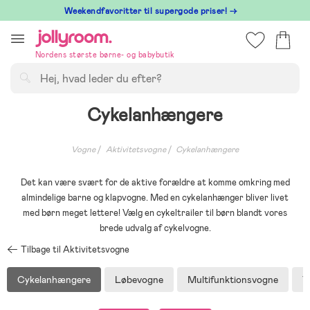
Hoppa
⁠ Weekendfavoritter til supergode priser! →
till
innehållet
Nordens største børne- og babybutik
Søg
Cykelanhængere
Vogne
Aktivitetsvogne
Cykelanhængere
Det kan være svært for de aktive forældre at komme omkring med
almindelige barne og klapvogne. Med en cykelanhænger bliver livet
med børn meget lettere! Vælg en cykeltrailer til børn blandt vores
brede udvalg af cykelvogne.
Tilbage til Aktivitetsvogne
Cykelanhængere
Løbevogne
Multifunktionsvogne
T