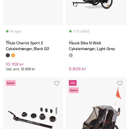
På lager
8 TILBAGE
(2)
(1)
Thule Chariot Sport 2
Hauck Bike N Walk
Cykelanhænger, Black G3
Cykelanhænger, Light Grey
10.159 kr
5.809 kr
Vejl. pris: 12.999 kr
Nyhed
-15%
Nyhed