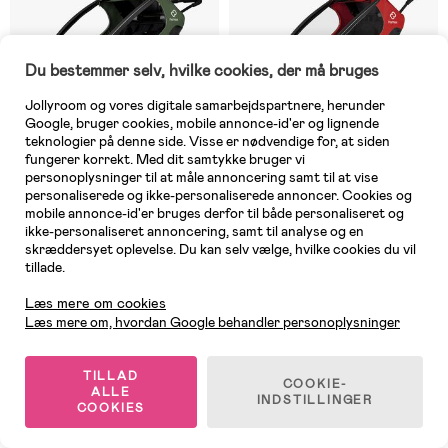
Du bestemmer selv, hvilke cookies, der må bruges
Jollyroom og vores digitale samarbejdspartnere, herunder
Google, bruger cookies, mobile annonce-id'er og lignende
teknologier på denne side. Visse er nødvendige for, at siden
fungerer korrekt. Med dit samtykke bruger vi
personoplysninger til at måle annoncering samt til at vise
personaliserede og ikke-personaliserede annoncer. Cookies og
mobile annonce-id'er bruges derfor til både personaliseret og
På lager
2 TILBAGE
ikke-personaliseret annoncering, samt til analyse og en
skræddersyet oplevelse. Du kan selv vælge, hvilke cookies du vil
(49)
(11)
Hamax Outback
Hamax Outback ONE
tillade.
Kundeservice
Cykelanhænger, Green/Black
Cykelanhænger, Red/Black
Læs mere om cookies
Læs mere om, hvordan Google behandler personoplysninger
5.999 kr
4.895 kr
Vejl. pris: 6.249 kr
Vejl. pris: 5.899 kr
TILLAD
COOKIE-
ALLE
INDSTILLINGER
Outlet
COOKIES