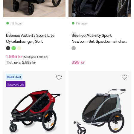
På lager
På lager
(9)
(0)
Beemoo Activity Sport Lite
Beemoo Activity Sport
Cykelanhænger, Sort
Newborn Set Spædbarnsindlæg,
Sort
1.995 kr
(
Medl.pris
1.795 kr
)
899 kr
Tidl. pris: 2.999 kr
Bedst i test
Supergod pris