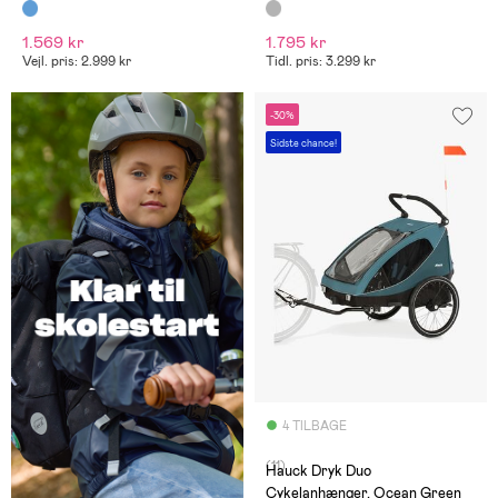
Blue
1.569 kr
1.795 kr
Vejl. pris: 2.999 kr
Tidl. pris: 3.299 kr
-30%
Sidste chance!
4 TILBAGE
(11)
Hauck Dryk Duo
Cykelanhænger, Ocean Green