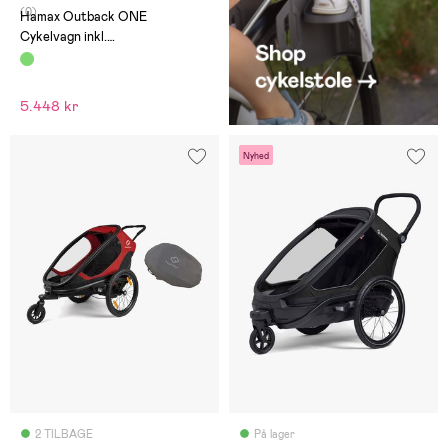
(0)
Hamax Outback ONE
Cykelvagn inkl.
Opbevaringsbetræk,
Green/Black
5.448 kr
Nyhed
2 TILBAGE
På lager