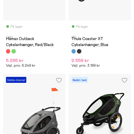
På lager
På lager
(49)
(0)
Hamax Outback
Thule Coaster XT
Cykelanhænger, Red/Black
Cykelanhænger, Blue
5.295 kr
2.559 kr
Vejl. pris: 6.249 kr
Vejl. pris: 3.199 kr
Sidste chance!
Bedst i test