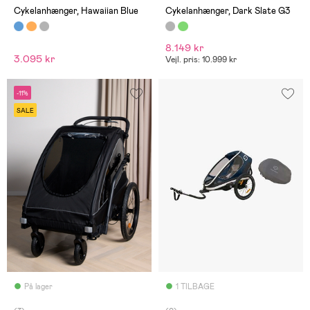
Cykelanhænger, Hawaiian Blue
Cykelanhænger, Dark Slate G3
8.149 kr
3.095 kr
Vejl. pris: 10.999 kr
-11%
SALE
På lager
1 TILBAGE