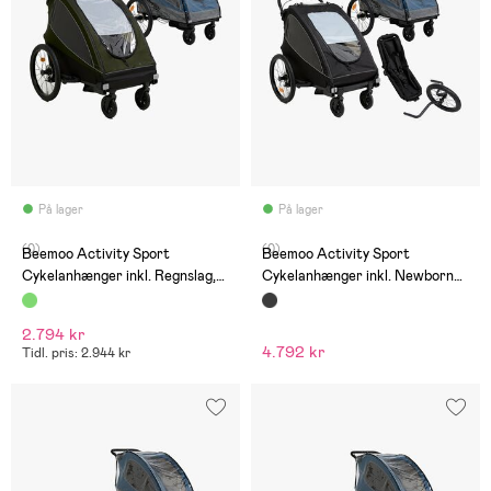
På lager
På lager
(0)
(0)
Beemoo Activity Sport
Beemoo Activity Sport
Cykelanhænger inkl. Regnslag,
Cykelanhænger inkl. Newborn
Green
Set, Løbesæt & Regnslag, Black
2.794 kr
4.792 kr
Tidl. pris: 2.944 kr