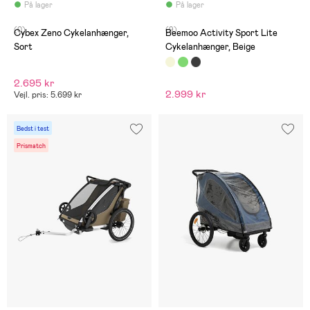
På lager
På lager
(0)
(9)
Cybex Zeno Cykelanhænger,
Beemoo Activity Sport Lite
Sort
Cykelanhænger, Beige
2.695 kr
2.999 kr
Vejl. pris: 5.699 kr
Bedst i test
Prismatch