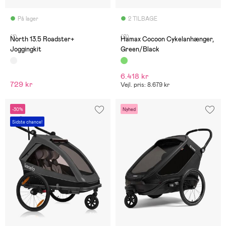
På lager
2 TILBAGE
(1)
(0)
North 13.5 Roadster+
Hamax Cocoon Cykelanhænger,
Joggingkit
Green/Black
6.418 kr
729 kr
Vejl. pris: 8.679 kr
-30%
Nyhed
Sidste chance!