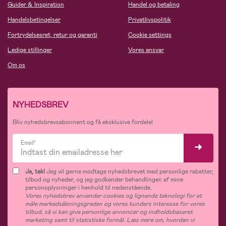
Guider & Inspiration
Handel og betaling
Handelsbetingelser
Privatlivspolitik
Fortrydelsesret, retur og garanti
Cookie settings
Ledige stillinger
Vores ansvar
Om os
NYHEDSBREV
Bliv nyhedsbrevsabonnent og få eksklusive fordele!
Email*
Ja, tak!
Jeg vil gerne modtage nyhedsbrevet med personlige rabatter,
tilbud og nyheder, og jeg godkender behandlingen af mine
personoplysninger i henhold til nedenstående.
Vores nyhedsbrev anvender cookies og lignende teknologi for at
måle markedsåbningsgraden og vores kunders interesse for vores
tilbud, så vi kan give personlige annoncer og indholdsbaseret
marketing samt til statistiske formål. Læs mere om, hvordan vi