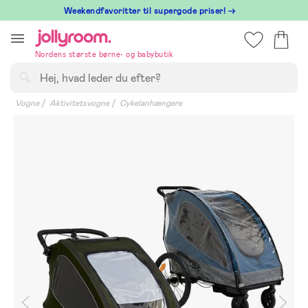
Hoppa
⁠ Weekendfavoritter til supergode priser! →
till
innehållet
Nordens største børne- og babybutik
Søg
Vogne
Aktivitetsvogne
Cykelanhængere