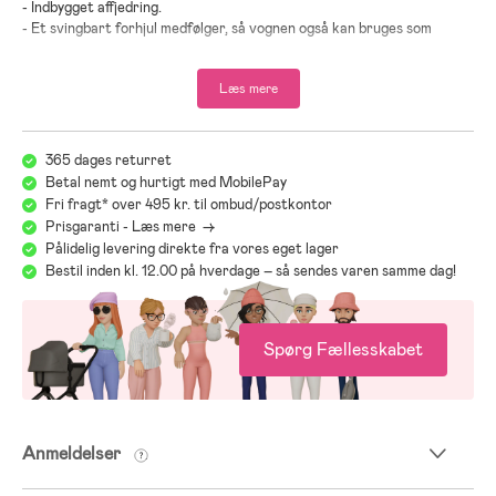
-
Indbygget affjedring
.
-
Et svingbart forhjul medfølger, så vognen også kan bruges som
klapvogn
.
-
Udstyret med hjulbeskyttere
.
Læs mere
-
Hånd- og fodbremse
.
-
Justerbart håndtag
.
-
Meget opbevaringsplads
.
-
Koblingsstik til tilslutning til cykel
.
365 dages returret
-
Et regnslag medfølger
.
Betal nemt og hurtigt med MobilePay
-
Maksimal højde på barnet: 111 cm
.
Fri fragt* over 495 kr. til ombud/postkontor
-
Maksimal vægt pr. barn: 22 kg
.
Prisgaranti - Læs mere ->
-
Maksimal belastning: 44 kg
.
Pålidelig levering direkte fra vores eget lager
Bestil inden kl. 12.00 på hverdage – så sendes varen samme dag!
-
Anbefalet alder: Fra 6 måneder til 4 år
.
-
Klik på respektive produkter for mere information!
-
Testet og godkendt i henhold til Europæiske standarder: EN 1888-1,
EN 1888-2 & EN 15918
.
Spørg Fællesskabet
-
Testet og godkendt til brug som løbevogn i henhold til den
europæiske standard EN 1888-3
.
Anmeldelser