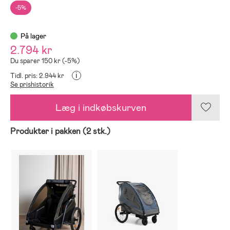
-5%
På lager
2.794 kr
Du sparer 150 kr (-5%)
i
Tidl. pris: 2.944 kr
Se prishistorik
Læg i indkøbskurven
Produkter i pakken (2 stk.)