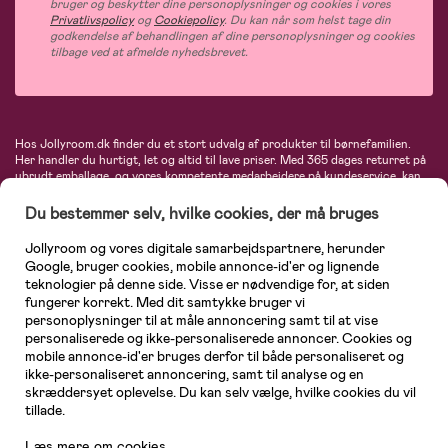
bruger og beskytter dine personoplysninger og cookies i vores
Privatlivspolicy
og
Cookiepolicy
. Du kan når som helst tage din
godkendelse af behandlingen af dine personoplysninger og cookies
tilbage ved at afmelde nyhedsbrevet.
Hos Jollyroom.dk finder du et stort udvalg af produkter til børnefamilien.
Her handler du hurtigt, let og altid til lave priser. Med 365 dages returret på
ubrudt emballage, og vores kompetente medarbejdere på kundeservice, kan
du føle dig helt tryg, når du handler hos os. I vores udvalg finder du
barnevogne, autostole, børne- og babytøj, produkter til gravide og ammende
Du bestemmer selv, hvilke cookies, der må bruges
mødre, indretning og inspiration, legetøj, babyudstyr og meget mere. Vi
tilbyder produkter fra velkendte varemærker som Britax, Maxi-Cosi, Baby
Jollyroom og vores digitale samarbejdspartnere, herunder
Jogger, BabyBjörn, Didriksons, KidKraft, Ergobaby, Phillips Avent, Neonate,
Google, bruger cookies, mobile annonce-id'er og lignende
Cybex, LEGO og mange flere. Kort sagt - et kæmpe sortiment venter på dig!
teknologier på denne side. Visse er nødvendige for, at siden
fungerer korrekt. Med dit samtykke bruger vi
personoplysninger til at måle annoncering samt til at vise
personaliserede og ikke-personaliserede annoncer. Cookies og
mobile annonce-id'er bruges derfor til både personaliseret og
ikke-personaliseret annoncering, samt til analyse og en
skræddersyet oplevelse. Du kan selv vælge, hvilke cookies du vil
tillade.
Læs mere om cookies