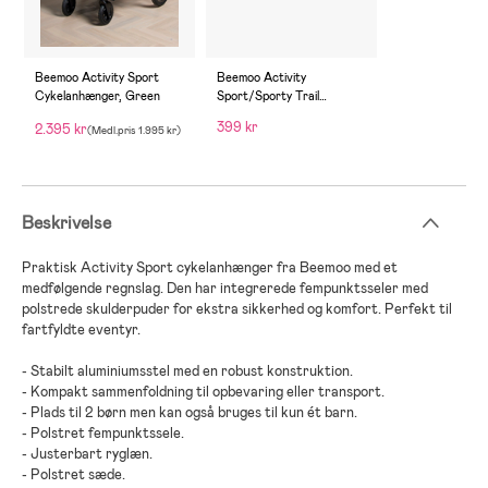
Beemoo Activity Sport
Beemoo Activity
Cykelanhænger, Green
Sport/Sporty Trail
Regnslag
399 kr
2.395 kr
(
Medl.pris
1.995 kr
)
Beskrivelse
Praktisk
Activity Sport
cykelanhænger
fra
Beemoo
med et
medfølgende
regnslag
. Den har
integrerede
fempunktsseler
med
polstrede
skulderpuder
for ekstra sikkerhed og komfort
. Perfekt
til
fartfyldte eventyr
.
-
Stabilt aluminiumsstel med en robust konstruktion
.
-
Kompakt sammenfoldning til opbevaring eller transport
.
-
Plads til 2 børn men kan også bruges til kun ét barn
.
-
Polstret fempunktssele
.
-
Justerbart ryglæn
.
-
Polstret sæde
.