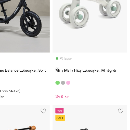
På lager
(1)
no Balance Løbecykel, Sort
Milly Mally Flixy Løbecykel, Mintgrøn
.pris
349 kr
)
249 kr
 kr
-10%
SALE