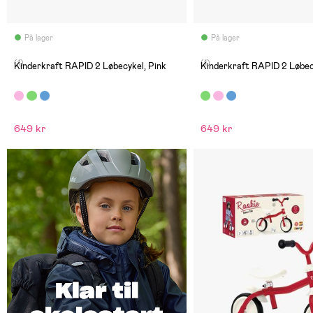
På lager
På lager
(1)
(1)
Kinderkraft RAPID 2 Løbecykel, Pink
Kinderkraft RAPID 2 Løbec
649 kr
649 kr