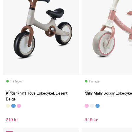
På lager
På lager
(10)
(0)
Kinderkraft Tove Løbecykel, Desert
Milly Mally Skippy Løbecyke
Beige
319 kr
349 kr