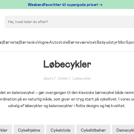
⁠ Weekendfavoritter til supergode priser! →
Søg
øj
Børnetøj
Børnesko
Vogne
Autostole
Børneværelset
Babyudstyr
Mor
Spo
Løbecykler
Sport
Cykler
Løbecykler
ldet en balancecykel – gør overgangen til den klassiske børnecykel både nem
rdination på en naturlig måde, som giver en tryg start på cykellivet. I vores u
udvalg af løbecykler og balancecykler i flotte designs og høj kvalitet.
kler
Cykelhjelme
Cykelstole
Cykeltilbehør
Damecykl