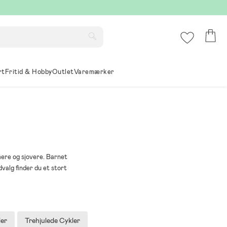
rt
Fritid & Hobby
Outlet
Varemærker
mere og sjovere. Barnet
dvalg finder du et stort
er
Trehjulede Cykler