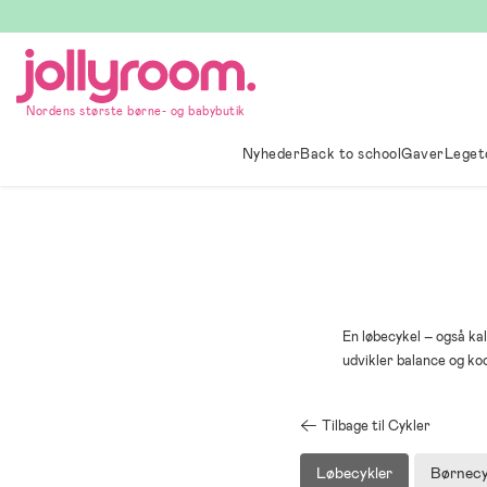
Hoppa
till
innehållet
Nordens største børne- og babybutik
Nyheder
Back to school
Gaver
Leget
En løbecykel – også ka
udvikler balance og koo
Tilbage til Cykler
Løbecykler
Børnecy