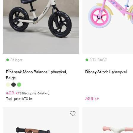
På lager
8 TILBAGE
(30)
(0)
Pinepeak Mono Balance Løbecykel,
Disney Stitch Løbecykel
Beige
409 kr
(
Medl.pris
349 kr
)
329 kr
Tidl. pris: 470 kr