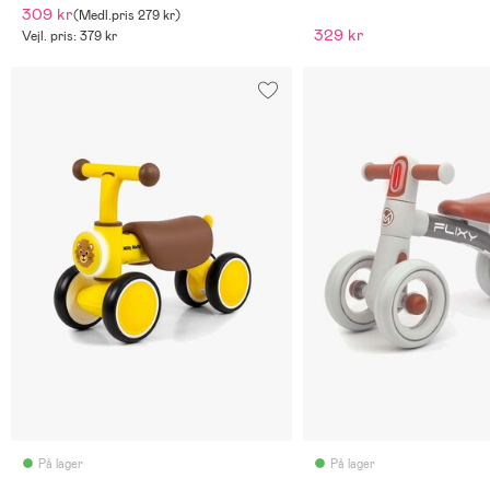
309 kr
(
Medl.pris
279 kr
)
329 kr
Vejl. pris: 379 kr
På lager
På lager