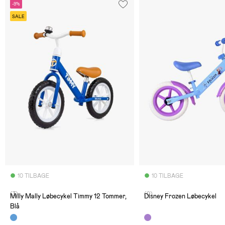
-9%
SALE
10 TILBAGE
10 TILBAGE
(3)
(0)
Milly Mally Løbecykel Timmy 12 Tommer,
Disney Frozen Løbecykel
Blå