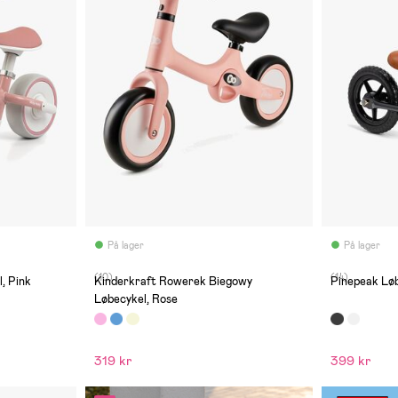
På lager
På lager
(10)
(14)
l, Pink
Kinderkraft Rowerek Biegowy
Pinepeak Løb
Løbecykel, Rose
319 kr
399 kr