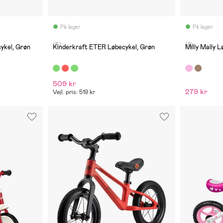
På lager
På lager
(5)
(8)
ykel, Grøn
Kinderkraft ETER Løbecykel, Grøn
Milly Mally L
509 kr
279 kr
Vejl. pris: 519 kr