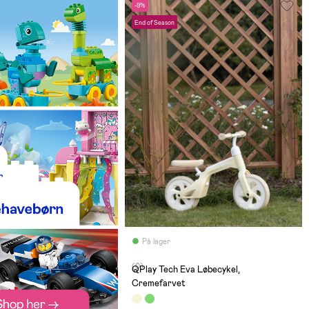
-9%
End of Season
På lager
(0)
QPlay Tech Eva Løbecykel,
Cremefarvet