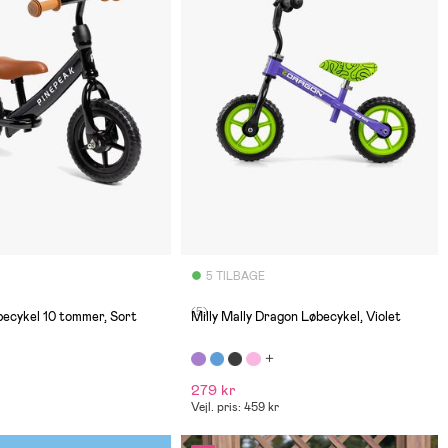
5 TILBAGE
(5)
ecykel 10 tommer, Sort
Milly Mally Dragon Løbecykel, Violet
279 kr
Vejl. pris: 459 kr