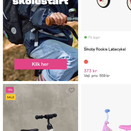
På lager
(1)
Smoby Rookie Løbecykel
373 kr
Vejl. pris: 559 kr
-13%
SALE