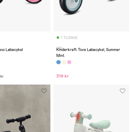
7 TILBAGE
(10)
ess Løbecykel
Kinderkraft Tove Løbecykel, Summer
Mint
319 kr
 kr