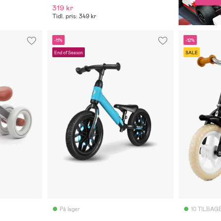
319 kr
Tidl. pris: 349 kr
-11%
-12%
End of Season
SALE
På lager
10 TILBAG