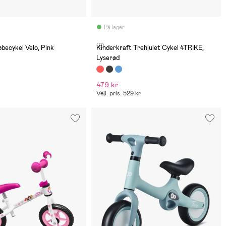
På lager
(2)
øbecykel Velo, Pink
Kinderkraft Trehjulet Cykel 4TRIKE,
Lyserød
479 kr
Vejl. pris: 529 kr