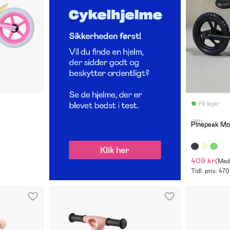
På lager
(30)
Pinepeak Mo
409 kr
(
Medl
Tidl. pris: 470