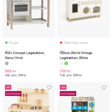
På lager
Midlertidigt udsolgt
(6)
(36)
Kid's Concept Legekøkken,
Classic World Vintage
Natur/Hvid
Legekøkken, White
569 kr
759 kr
Vejl. pris: 919 kr
Tidl. pris: 839 kr
-11%
-12%
End of Season
End of Season