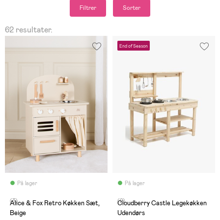
Filtrer
Sorter
62 resultater.
End of Season
På lager
På lager
(3)
(2)
Alice & Fox Retro Køkken Sæt,
Cloudberry Castle Legekøkken
Beige
Udendørs