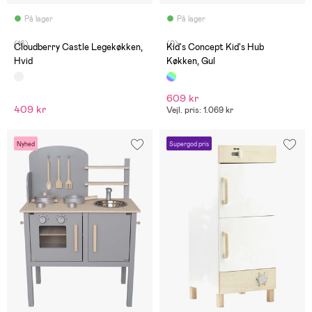
På lager
På lager
(16)
(0)
Cloudberry Castle Legekøkken,
Kid's Concept Kid's Hub
Hvid
Køkken, Gul
609 kr
409 kr
Vejl. pris: 1.069 kr
Nyhed
Supergod pris