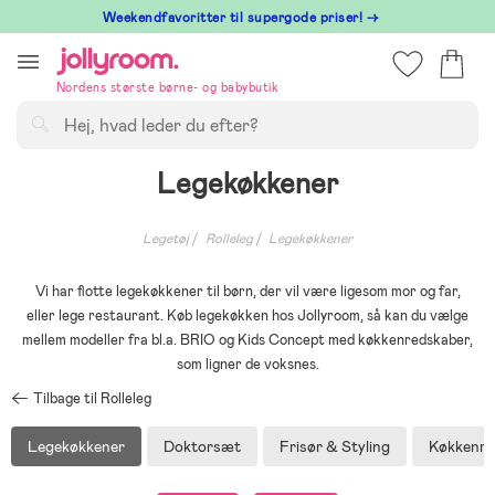
Hoppa
⁠ Weekendfavoritter til supergode priser! →
till
innehållet
Nordens største børne- og babybutik
Søg
Legekøkkener
Legetøj
Rolleleg
Legekøkkener
Vi har flotte legekøkkener til børn, der vil være ligesom mor og far,
eller lege restaurant. Køb legekøkken hos Jollyroom, så kan du vælge
mellem modeller fra bl.a. BRIO og Kids Concept med køkkenredskaber,
som ligner de voksnes.
Tilbage til Rolleleg
Legekøkkener
Doktorsæt
Frisør & Styling
Køkkenre