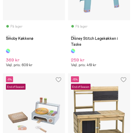
På lager
På lager
(0)
(0)
Smoby Køkkenø
Disney Stitch Legekøkken i
Taske
369 kr
259 kr
Vejl. pris: 609 kr
Vejl. pris: 419 kr
-8%
-15%
End of Season
End of Season