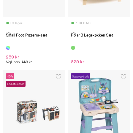
På lager
7 TILBAGE
(0)
(0)
Small Foot Pizzeria-sæt
PolarB Legekøkken Sæt
259 kr
829 kr
Vejl. pris: 449 kr
-10%
Supergod pris
End of Season