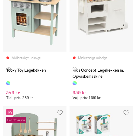
Midlertidigt udsolgt
Midlertidigt udsolgt
(4)
(1)
Tooky Toy Legekøkken
Kids Concept Legekøkken m.
Opvaskemaskine
349 kr
939 kr
Tidl. pris: 389 kr
Vejl. pris: 1.189 kr
-9%
End of Season