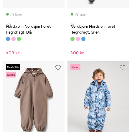
På lager
På lager
(0)
(0)
Nordbjörn Nordsjön Foret
Nordbjörn Nordsjön Foret
Regndragt, Blå
Regndragt, Grøn
409 kr
409 kr
Deal -16%
Nyhed
Nyhed