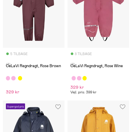
5 TILBAGE
8 TILBAGE
(3)
(3)
CeLaVi Regndragt, Rose Brown
CeLaVi Regndragt, Rose Wine
329 kr
329 kr
Vejl. pris: 399 kr
Supergod pris