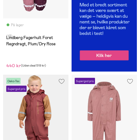
På lager
(13)
Lindberg Fagerhult Foret
Regndragt, Plum/Dry Rose
440 kr
(
Uden deal
519 kr
)
Oeko-Tex
Supergod pris
Supergod pris