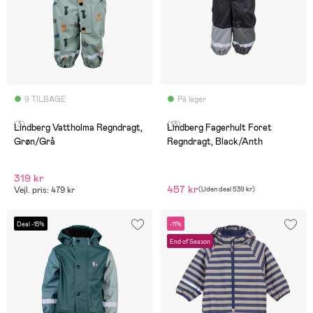
9 TILBAGE
På lager
(3)
(13)
Lindberg Vattholma Regndragt,
Lindberg Fagerhult Foret
Grøn/Grå
Regndragt, Black/Anth
319 kr
457 kr
Vejl. pris: 479 kr
(
Uden deal
539 kr
)
Deal -15%
-11%
End of Season