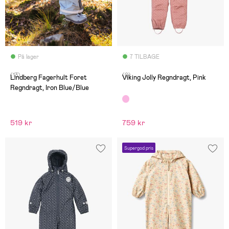
På lager
7 TILBAGE
(13)
(0)
Lindberg Fagerhult Foret
Viking Jolly Regndragt, Pink
Regndragt, Iron Blue/Blue
519 kr
759 kr
Supergod pris