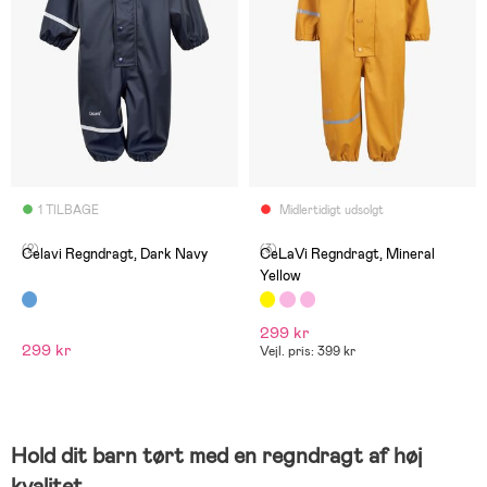
1 TILBAGE
Midlertidigt udsolgt
(2)
(3)
Celavi Regndragt, Dark Navy
CeLaVi Regndragt, Mineral
Yellow
299 kr
299 kr
Vejl. pris: 399 kr
Hold dit barn tørt med en regndragt af høj
kvalitet