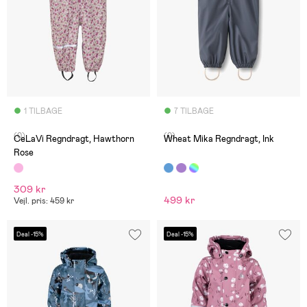
1 TILBAGE
7 TILBAGE
(0)
(0)
CeLaVi Regndragt, Hawthorn
Wheat Mika Regndragt, Ink
Rose
309 kr
499 kr
Vejl. pris: 459 kr
Deal -15%
Deal -15%