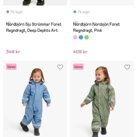
På lager
På lager
(4)
(0)
Nordbjörn Sju Strömmar Foret
Nordbjörn Nordsjön Foret
Regndragt, Deep Dephts Art
Regndragt, Pink
349 kr
409 kr
Nyhed
Nyhed