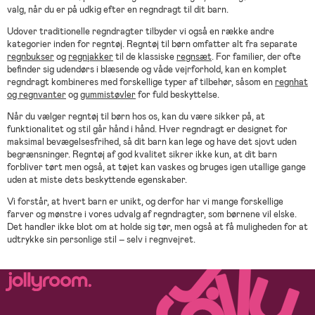
valg, når du er på udkig efter en regndragt til dit barn.
Udover traditionelle regndragter tilbyder vi også en række andre
kategorier inden for regntøj. Regntøj til børn omfatter alt fra separate
regnbukser
og
regnjakker
til de klassiske
regnsæt
. For familier, der ofte
befinder sig udendørs i blæsende og våde vejrforhold, kan en komplet
regndragt kombineres med forskellige typer af tilbehør, såsom en
regnhat
og regnvanter
og
gummistøvler
for fuld beskyttelse.
Når du vælger regntøj til børn hos os, kan du være sikker på, at
funktionalitet og stil går hånd i hånd. Hver regndragt er designet for
maksimal bevægelsesfrihed, så dit barn kan lege og have det sjovt uden
begrænsninger. Regntøj af god kvalitet sikrer ikke kun, at dit barn
forbliver tørt men også, at tøjet kan vaskes og bruges igen utallige gange
uden at miste dets beskyttende egenskaber.
Vi forstår, at hvert barn er unikt, og derfor har vi mange forskellige
farver og mønstre i vores udvalg af regndragter, som børnene vil elske.
Det handler ikke blot om at holde sig tør, men også at få muligheden for at
udtrykke sin personlige stil – selv i regnvejret.