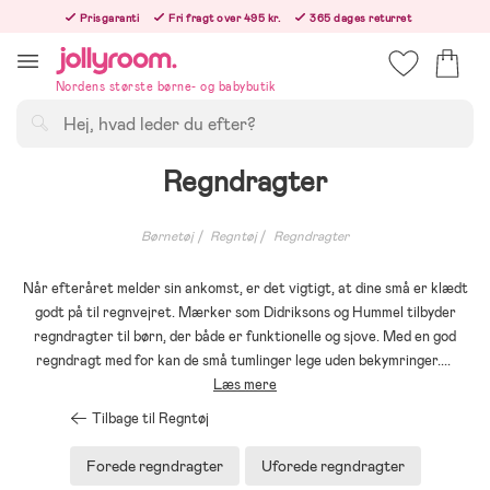
Hoppa
Prisgaranti
Fri fragt over 495 kr.
365 dages returret
till
Bestillinger efter kl. 12.00 sendes den følgende hverdag!
innehållet
Nordens største børne- og babybutik
Søg
Regndragter
Børnetøj
Regntøj
Regndragter
Når efteråret melder sin ankomst, er det vigtigt, at dine små er klædt
godt på til regnvejret. Mærker som Didriksons og Hummel tilbyder
regndragter til børn, der både er funktionelle og sjove. Med en god
regndragt med for kan de små tumlinger lege uden bekymringer.
...
Læs mere
Tilbage til Regntøj
Forede regndragter
Uforede regndragter