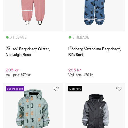
3 TILBAGE
8 TILBAGE
(0)
(3)
CeLaVi Regndragt Glitter,
Lindberg Vattholma Regndragt,
Nostalgia Rose
Blå/Sort
295 kr
285 kr
Vejl. pris: 479 kr
Vejl. pris: 479 kr
Supergod pris
Deal -15%