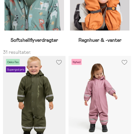
Softshellflyverdragter
Regnhuer & -vanter
31 resultater.
Oeko-Tex
Nyhed
Supergod pris