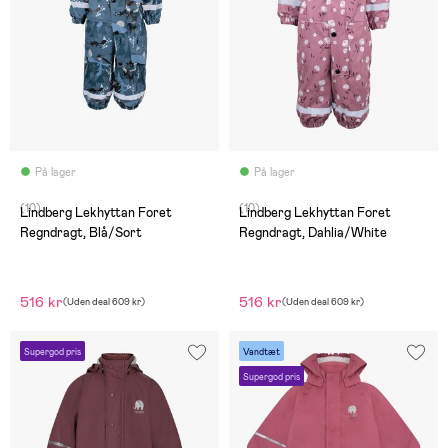
På lager
På lager
(10)
(10)
Lindberg Lekhyttan Foret
Lindberg Lekhyttan Foret
Regndragt, Blå/Sort
Regndragt, Dahlia/White
516 kr
516 kr
(
Uden deal
609 kr
)
(
Uden deal
609 kr
)
Supergod pris
Vandtæt
Supergod pris