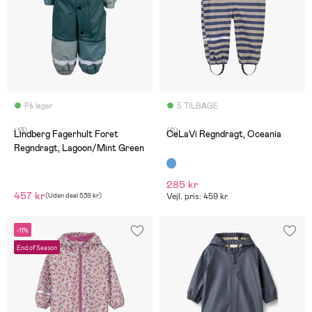
På lager
5 TILBAGE
(13)
(0)
Lindberg Fagerhult Foret
CeLaVi Regndragt, Oceania
Regndragt, Lagoon/Mint Green
285 kr
457 kr
(
Uden deal
539 kr
)
Vejl. pris: 459 kr
-11%
End of Season