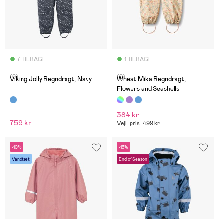
7 TILBAGE
1 TILBAGE
(0)
(0)
Viking Jolly Regndragt, Navy
Wheat Mika Regndragt,
Flowers and Seashells
384 kr
759 kr
Vejl. pris: 499 kr
-10%
-13%
Vandtæt
End of Season