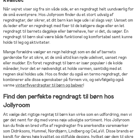
Når vejret viser sig fra sin våde side, er en regndragt helt uundværlig for
de små eventyrere. Hos Jollyroom finder du et stort udvalg af
regndragter, der sikrer, at dit barn kan lege ude i al slags vejr. Uanset om
du leder efter en regndragt med foer til de køligere dage eller en let
regndragt til barnets dagpleje eller børnehave, har vi det, du søger. En
regndragt til børn skal være både funktionel og komfortabel samt kunne
holde til leg og aktiviteter.
Mange forældre vælger en regn heldragt som en del af barnets
garderobe for at sikre, at de små altid kan nyde udelivet, uanset regn
eller mudder. En foret regndragt til børn er især populær i de kolde
måneder, hvor det er nødvendigt at holde varmen, samtidig med at
regnen skal holdes ude. Hos os finder du også en termo regndragt, der
kombinerer alle disse egenskaber på fornem vis, og selvfølgelig også
varme
vinterflyverdragter til børn og babyer
!
Find den perfekte regndragt til børn hos
Jollyroom
At vælge det rigtige regntøj til børn kan virke som en udfordring, men vi
gør det nemt for dig med vores nøje udvalgte sortiment. Hos Jollyroom
kan du finde en bred vifte af regndragter fra anerkendte varemærker
som Didriksons, Hummel, Nordbjørn, Lindberg og CeLaVi. Disse brands er
kendt for deres høje kvalitet og stilfulde designs, hvilket gør dem til sikre