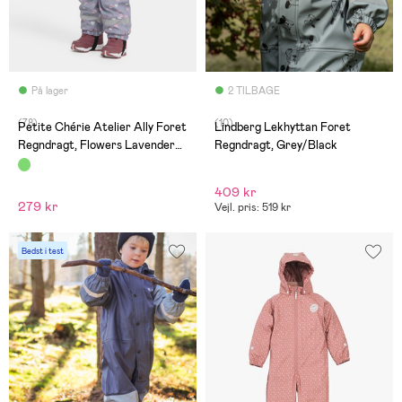
På lager
2 TILBAGE
(78)
(10)
Petite Chérie Atelier Ally Foret
Lindberg Lekhyttan Foret
Regndragt, Flowers Lavender
Regndragt, Grey/Black
Gray
409 kr
279 kr
Vejl. pris: 519 kr
Bedst i test