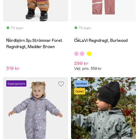
På lager
På lager
(4)
(3)
Nordbjörn Sju Strömmar Foret
CeLaVi Regndragt, Burlwood
Regndragt, Madder Brown
299 kr
319 kr
Vejl. pris: 359 kr
Supergod pris
Vandtæt
Outlet