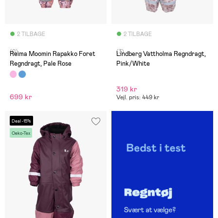
2 TILBAGE
2 TILBAGE
(0)
(3)
Reima Moomin Rapakko Foret
Lindberg Vattholma Regndragt,
Regndragt, Pale Rose
Pink/White
319 kr
699 kr
Vejl. pris: 449 kr
Deal -15%
Oeko-Tex