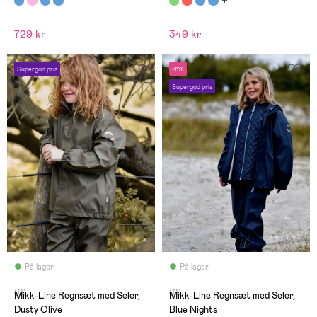
729 kr
349 kr
Supergod pris
-11%
Supergod pris
På lager
På lager
(0)
(0)
Mikk-Line Regnsæt med Seler,
Mikk-Line Regnsæt med Seler,
Dusty Olive
Blue Nights