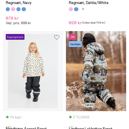
Regnsæt, Navy
Regnsæt, Dahlia/White
679 kr
629 kr
Vejl. pris: 699 kr
(
Uden deal
749 kr
)
Supergod pris
-11%
Vandtæt
På lager
2 TILBAGE
(10)
(7)
Nordbjørn Asperö Foret
Lindberg Lekhyttan Foret