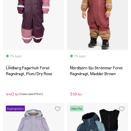
På lager
På lager
(13)
(4)
Lindberg Fagerhult Foret
Nordbjörn Sju Strömmar Foret
Regndragt, Plum/Dry Rose
Regndragt, Madder Brown
440 kr
319 kr
(
Uden deal
519 kr
)
Supergod pris
Oeko-Tex