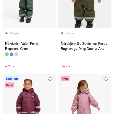
På lager
På lager
(0)
(4)
Nordbjörn Valön Foret
Nordbjörn Sju Strömmar Foret
Regnsæt, Grøn
Regndragt, Deep Dephts Art
479 kr
349 kr
Bedst i test
Nyhed
Nyhed