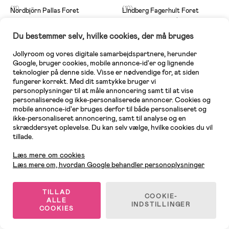
(11)
(10)
Nordbjörn Pallas Foret
Lindberg Fagerhult Foret
Regnsæt, Mahogany Rose
Regnsæt, Lagoon/Mint Green
Du bestemmer selv, hvilke cookies, der må bruges
Jollyroom og vores digitale samarbejdspartnere, herunder
349 kr
577 kr
(
Uden deal
679 kr
)
Google, bruger cookies, mobile annonce-id'er og lignende
teknologier på denne side. Visse er nødvendige for, at siden
fungerer korrekt. Med dit samtykke bruger vi
1
/
2
personoplysninger til at måle annoncering samt til at vise
personaliserede og ikke-personaliserede annoncer. Cookies og
mobile annonce-id'er bruges derfor til både personaliseret og
Du kan måske også lide
ikke-personaliseret annoncering, samt til analyse og en
skræddersyet oplevelse. Du kan selv vælge, hvilke cookies du vil
tillade.
Vandtæt
Nyhed
Kundeservice
Supergod pris
Læs mere om cookies
Læs mere om, hvordan Google behandler personoplysninger
TILLAD
COOKIE-
ALLE
INDSTILLINGER
COOKIES