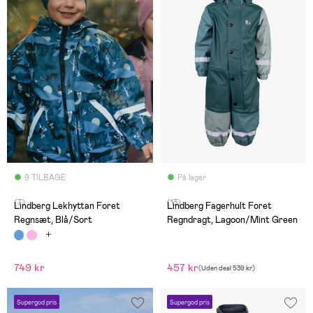
9 TILBAGE
På lager
(7)
(13)
Lindberg Lekhyttan Foret
Lindberg Fagerhult Foret
Regnsæt, Blå/Sort
Regndragt, Lagoon/Mint Green
749 kr
457 kr
(
Uden deal
539 kr
)
Supergod pris
Supergod pris