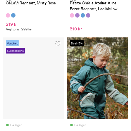
(18)
(52)
CeLaVi Regnsæt, Misty Rose
Petite Chérie Atelier Aline
Foret Regnsæt, Leo Mellow
Rose
219 kr
319 kr
Vejl. pris: 299 kr
Vandtæt
Deal -15%
Supergod pris
På lager
På lager