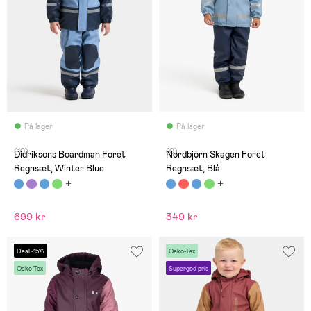
På lager
På lager
(10)
(0)
Didriksons Boardman Foret
Nordbjörn Skagen Foret
Regnsæt, Winter Blue
Regnsæt, Blå
699 kr
349 kr
Deal -15%
Oeko-Tex
Oeko-Tex
Supergod pris