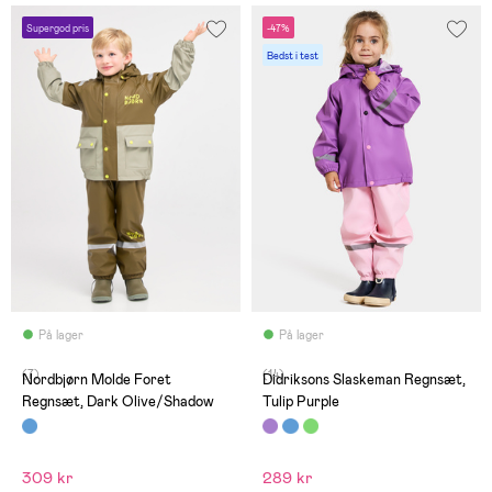
Supergod pris
-47%
Bedst i test
På lager
På lager
(7)
(14)
Nordbjørn Molde Foret
Didriksons Slaskeman Regnsæt,
Regnsæt, Dark Olive/Shadow
Tulip Purple
309 kr
289 kr