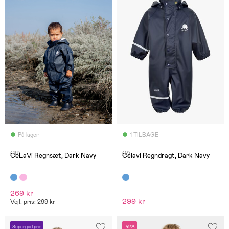
På lager
1 TILBAGE
(18)
(2)
CeLaVi Regnsæt, Dark Navy
Celavi Regndragt, Dark Navy
269 kr
299 kr
Vejl. pris: 299 kr
Supergod pris
-42%