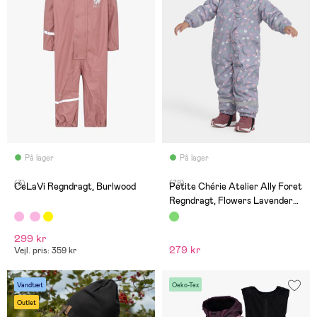
På lager
På lager
(3)
(78)
CeLaVi Regndragt, Burlwood
Petite Chérie Atelier Ally Foret
Regndragt, Flowers Lavender
Gray
299 kr
279 kr
Vejl. pris: 359 kr
Vandtæt
Oeko-Tex
Outlet