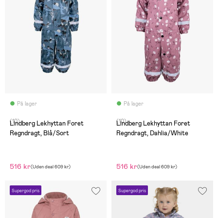
På lager
På lager
(10)
(10)
Lindberg Lekhyttan Foret
Lindberg Lekhyttan Foret
Regndragt, Blå/Sort
Regndragt, Dahlia/White
516 kr
516 kr
(
Uden deal
609 kr
)
(
Uden deal
609 kr
)
Supergod pris
Supergod pris