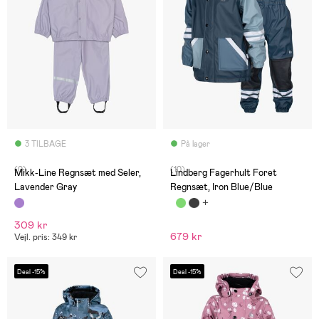
3 TILBAGE
På lager
(0)
(10)
Mikk-Line Regnsæt med Seler,
Lindberg Fagerhult Foret
Lavender Gray
Regnsæt, Iron Blue/Blue
309 kr
679 kr
Vejl. pris: 349 kr
Deal -15%
Deal -15%