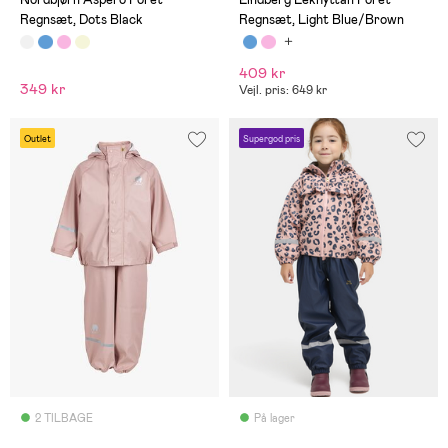
Regnsæt, Dots Black
Regnsæt, Light Blue/Brown
409 kr
349 kr
Vejl. pris: 649 kr
Outlet
Supergod pris
2 TILBAGE
På lager