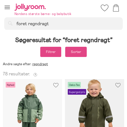
Hoppa
till
Nordens største børne- og babybutik
innehållet
Søg
Søgeresultat for
foret regndragt
Filtrer
Sorter
Andre søgte efter:
regndragt
78 resultater.
Nyhed
Oeko-Tex
Supergod pris