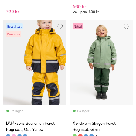
469 kr
729 kr
Vejl. pris: 699 kr
Bedst i test
Nyhed
Prismatch
På lager
På lager
(178)
(0)
Didriksons Boardman Foret
Nordbjörn Skagen Foret
Regnsæt, Oat Yellow
Regnsæt, Grøn