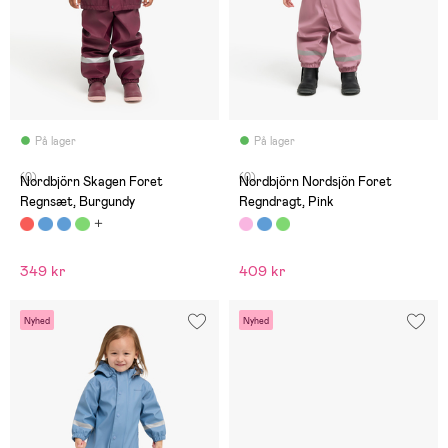
På lager
På lager
(0)
(0)
Nordbjörn Skagen Foret
Nordbjörn Nordsjön Foret
Regnsæt, Burgundy
Regndragt, Pink
349 kr
409 kr
Nyhed
Nyhed