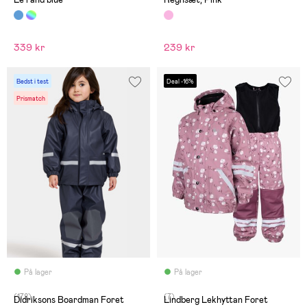
339 kr
239 kr
Bedst i test
Deal -16%
Prismatch
På lager
På lager
(178)
(7)
Didriksons Boardman Foret
Lindberg Lekhyttan Foret