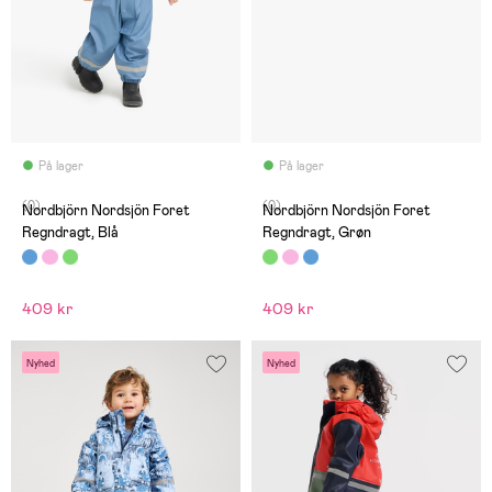
På lager
På lager
(0)
(0)
Nordbjörn Nordsjön Foret
Nordbjörn Nordsjön Foret
Regndragt, Blå
Regndragt, Grøn
409 kr
409 kr
Nyhed
Nyhed