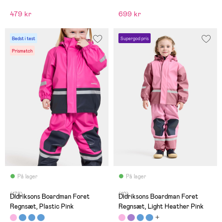
479 kr
699 kr
Bedst i test
Supergod pris
Prismatch
På lager
På lager
(178)
(10)
Didriksons Boardman Foret
Didriksons Boardman Foret
Regnsæt, Plastic Pink
Regnsæt, Light Heather Pink