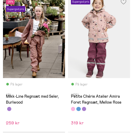
-26%
Supergod pris
Supergod pris
På lager
På lager
(0)
(129)
Mikk-Line Regnsæt med Seler,
Petite Chérie Atelier Amira
Burlwood
Foret Regnsæt, Mellow Rose
259 kr
319 kr