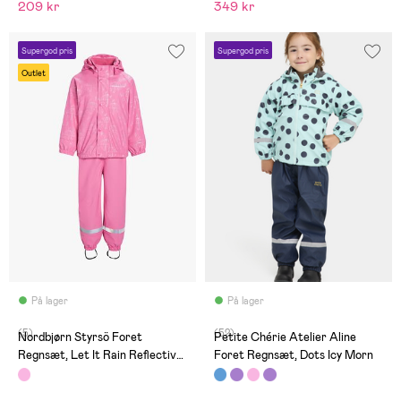
209 kr
349 kr
Supergod pris
Supergod pris
Outlet
På lager
På lager
(5)
(52)
Nordbjørn Styrsö Foret
Petite Chérie Atelier Aline
Regnsæt, Let It Rain Reflective
Foret Regnsæt, Dots Icy Morn
Chateau Rose