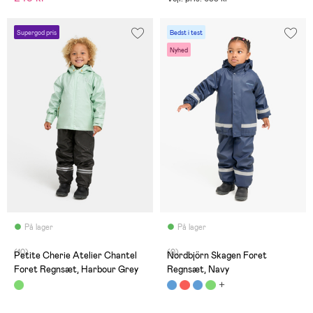
Supergod pris
Bedst i test
Nyhed
På lager
På lager
(10)
(0)
Petite Cherie Atelier Chantel
Nordbjörn Skagen Foret
Foret Regnsæt, Harbour Grey
Regnsæt, Navy