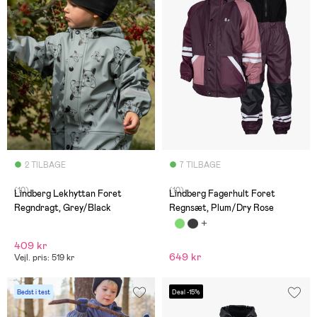
2 TILBAGE
7 TILBAGE
(10)
(10)
Lindberg Lekhyttan Foret
Lindberg Fagerhult Foret
Regndragt, Grey/Black
Regnsæt, Plum/Dry Rose
409 kr
649 kr
Vejl. pris: 519 kr
Bedst i test
Deal -15%