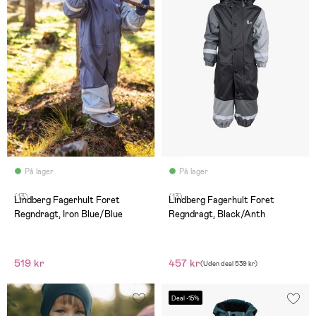
På lager
På lager
(13)
(13)
Lindberg Fagerhult Foret
Lindberg Fagerhult Foret
Regndragt, Iron Blue/Blue
Regndragt, Black/Anth
519 kr
457 kr
(
Uden deal
539 kr
)
Deal -15%