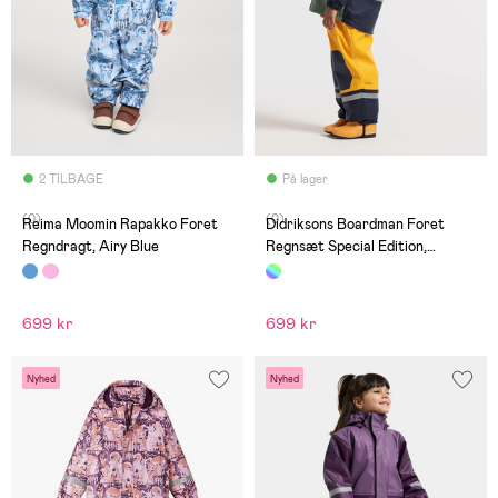
2 TILBAGE
På lager
(0)
(0)
Reima Moomin Rapakko Foret
Didriksons Boardman Foret
Regndragt, Airy Blue
Regnsæt Special Edition,
Paprika
699 kr
699 kr
Nyhed
Nyhed