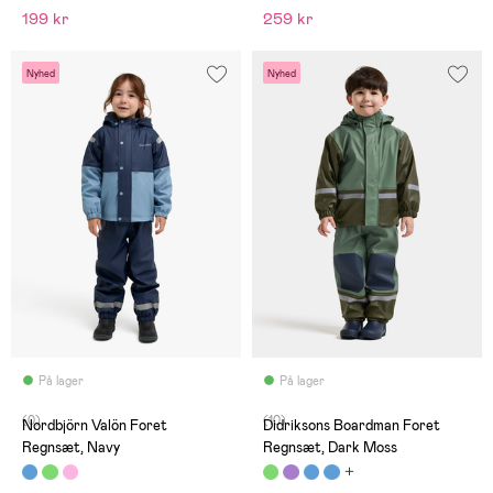
199 kr
259 kr
Nyhed
Nyhed
På lager
På lager
(0)
(10)
Nordbjörn Valön Foret
Didriksons Boardman Foret
Regnsæt, Navy
Regnsæt, Dark Moss