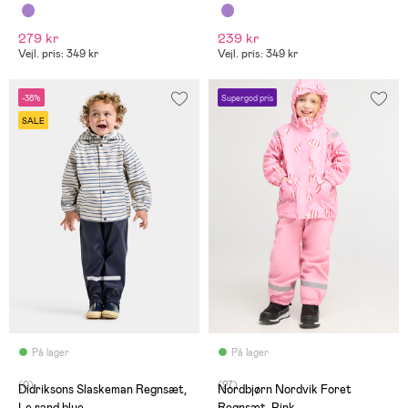
279 kr
239 kr
Vejl. pris: 349 kr
Vejl. pris: 349 kr
-38%
Supergod pris
SALE
På lager
På lager
(0)
(27)
Didriksons Slaskeman Regnsæt,
Nordbjørn Nordvik Foret
Le rand blue
Regnsæt, Pink