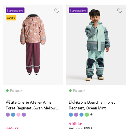
Supergod pris
Supergod pris
Outlet
På lager
På lager
(52)
(10)
Petite Chérie Atelier Aline
Didriksons Boardman Foret
Foret Regnsæt, Swan Mellow
Regnsæt, Ocean Mint
Rose
459 kr
249 kr
Vejl. pris: 699 kr