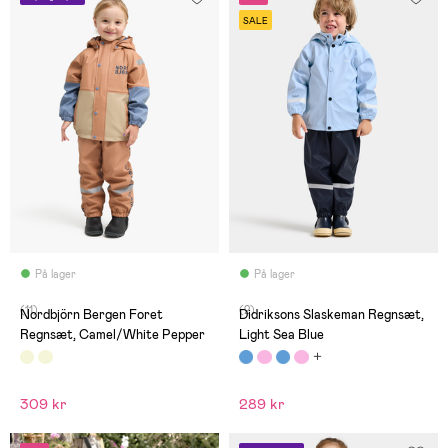
SALE
På lager
På lager
(11)
(2)
Nordbjörn Bergen Foret
Didriksons Slaskeman Regnsæt,
Regnsæt, Camel/White Pepper
Light Sea Blue
309 kr
289 kr