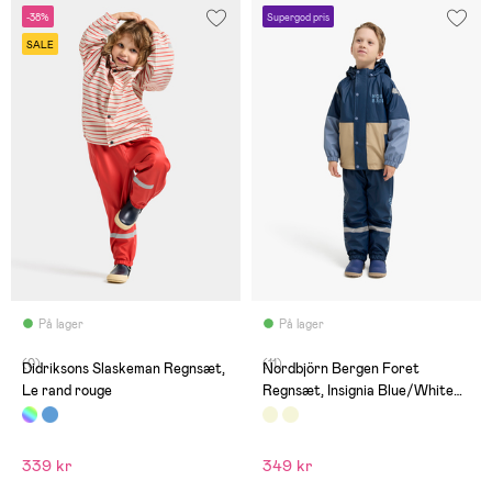
-38%
Supergod pris
SALE
På lager
På lager
(0)
(11)
Didriksons Slaskeman Regnsæt,
Nordbjörn Bergen Foret
Le rand rouge
Regnsæt, Insignia Blue/White
Pepper
339 kr
349 kr