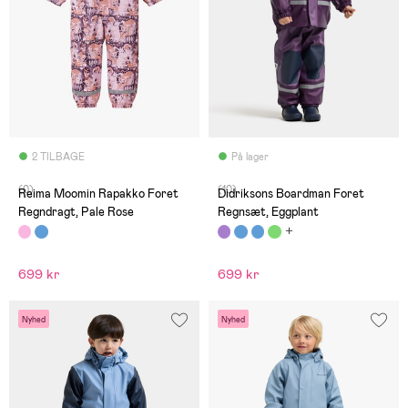
2 TILBAGE
På lager
(0)
(10)
Reima Moomin Rapakko Foret
Didriksons Boardman Foret
Regndragt, Pale Rose
Regnsæt, Eggplant
699 kr
699 kr
Nyhed
Nyhed