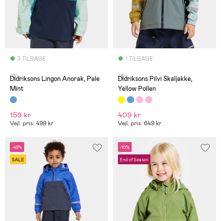
3 TILBAGE
1 TILBAGE
(0)
(3)
Didriksons Lingon Anorak, Pale
Didriksons Pilvi Skaljakke,
Mint
Yellow Pollen
159 kr
409 kr
Vejl. pris: 499 kr
Vejl. pris: 649 kr
-49%
-10%
SALE
End of Season