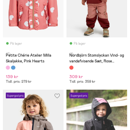
På lager
På lager
(7)
(1)
Petite Chérie Atelier Milla
Nordbjörn Stomslyckan Vind- og
Skaljakke, Pink Hearts
vandafvisende Sæt, Rose
Dawn/Madder Brown
139 kr
309 kr
Tidl. pris: 279 kr
Tidl. pris: 359 kr
Supergod pris
Supergod pris