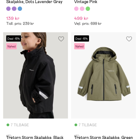
Skaljakke, Dots Lavender Gray
Vintage Pink
139 kr
499 kr
Tidl. pris: 239 kr
Vejl. pris: 699 kr
Deal -15%
Deal -15%
Nyhed
Nyhed
7 TILBAGE
7 TILBAGE
(0)
(0)
Tretorn Storm Skaljakke, Black
Tretorn Storm Skaljakke, Green