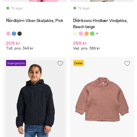
På lager
På lager
(8)
(3)
Nordbjörn Viken Skaljakke, Pink
Didriksons Hindbær Vindjakke,
Beach beige
209 kr
269 kr
Tidl. pris: 349 kr
Vejl. pris: 389 kr
Supergod pris
Outlet