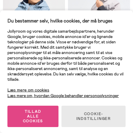
Du bestemmer selv, hvilke cookies, der må bruges
Jollyroom og vores digitale samarbejdspartnere, herunder
Google, bruger cookies, mobile annonce-id'er og lignende
teknologier på denne side. Visse er nødvendige for, at siden
fungerer korrekt. Med dit samtykke bruger vi
personoplysninger til at måle annoncering samt til at vise
personaliserede og ikke-personaliserede annoncer. Cookies og
mobile annonce-id'er bruges derfor til både personaliseret og
På lager
På lager
ikke-personaliseret annoncering, samt til analyse og en
skræddersyet oplevelse. Du kan selv vælge, hvilke cookies du vil
(8)
(8)
Nordbjörn Viken Skaljakke, Blå
Nordbjörn Viken Skaljakke, Sort
tillade.
Kundeservice
Læs mere om cookies
Læs mere om, hvordan Google behandler personoplysninger
209 kr
209 kr
Tidl. pris: 349 kr
Tidl. pris: 349 kr
TILLAD
COOKIE-
ALLE
INDSTILLINGER
COOKIES
1
/
2