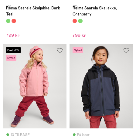
(0)
(0)
Reima Saarela Skaljakke, Dark
Reima Saarela Skaljakke,
Teal
Cranberry
799 kr
799 kr
Deal -15%
Nyhed
Nyhed
10 TILBAGE
På lager