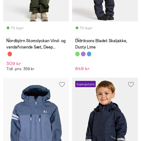
På lager
På lager
(1)
(2)
Nordbjörn Stomslyckan Vind- og
Didriksons Bladet Skaljakke,
vandafvisende Sæt, Deep
Dusty Lime
Depths
309 kr
649 kr
Tidl. pris: 359 kr
Supergod pris