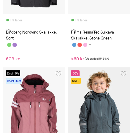
På lager
På lager
(0)
(0)
Lindberg Nordvind Skaljakke,
Reima ReimaTec Sulkava
Sort
Skaljakke, Stone Green
609 kr
469 kr
(
Uden deal
549 kr
)
Deal -15%
-36%
Bedst i test
SALE