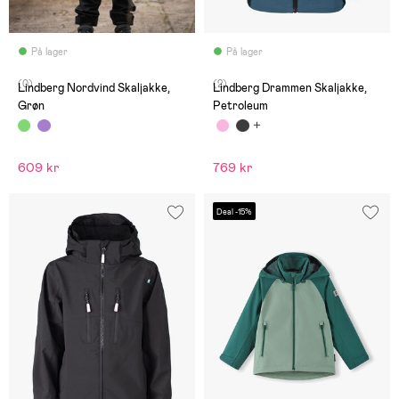
På lager
På lager
(0)
(2)
Lindberg Nordvind Skaljakke,
Lindberg Drammen Skaljakke,
Grøn
Petroleum
609 kr
769 kr
Deal -15%