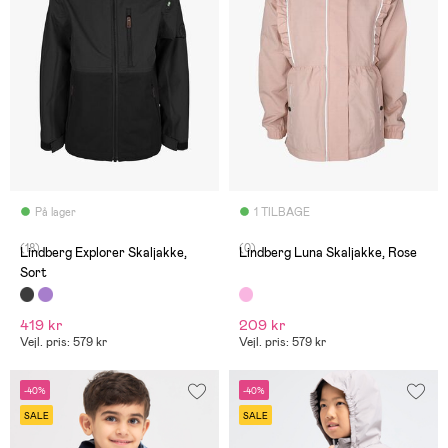
På lager
1 TILBAGE
(18)
(0)
Lindberg Explorer Skaljakke,
Lindberg Luna Skaljakke, Rose
Sort
419 kr
209 kr
Vejl. pris: 579 kr
Vejl. pris: 579 kr
-40%
-40%
SALE
SALE