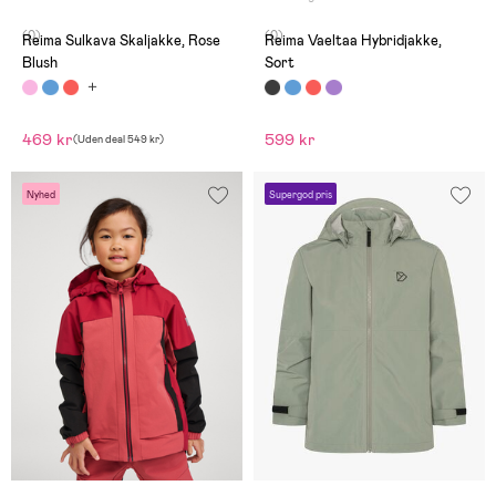
(0)
(0)
Reima Sulkava Skaljakke, Rose
Reima Vaeltaa Hybridjakke,
Blush
Sort
469 kr
599 kr
(
Uden deal
549 kr
)
Nyhed
Supergod pris