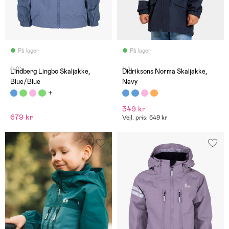
På lager
På lager
(40)
(4)
Lindberg Lingbo Skaljakke,
Didriksons Norma Skaljakke,
Blue/Blue
Navy
349 kr
679 kr
Vejl. pris: 549 kr