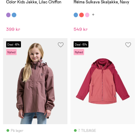
(1)
(0)
Color Kids Jakke, Lilac Chiffon
Reima Sulkava Skaljakke, Navy
399 kr
549 kr
Deal -16%
Deal -15%
Nyhed
Nyhed
På lager
7 TILBAGE