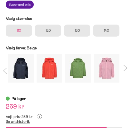
Supergod pris
Vælg størrelse
110
120
130
140
Vælg farve:
Beige
På lager
269 kr
i
Vejl. pris: 389 kr
Se prishistorik