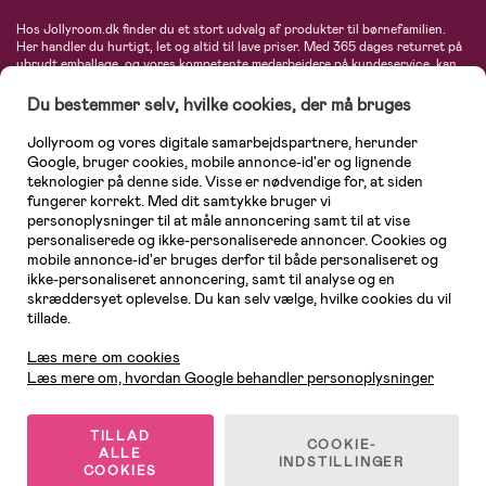
Hos Jollyroom.dk finder du et stort udvalg af produkter til børnefamilien.
Her handler du hurtigt, let og altid til lave priser. Med 365 dages returret på
ubrudt emballage, og vores kompetente medarbejdere på kundeservice, kan
du føle dig helt tryg, når du handler hos os. I vores udvalg finder du
barnevogne, autostole, børne- og babytøj, produkter til gravide og ammende
Du bestemmer selv, hvilke cookies, der må bruges
mødre, indretning og inspiration, legetøj, babyudstyr og meget mere. Vi
tilbyder produkter fra velkendte varemærker som Britax, Maxi-Cosi, Baby
Jollyroom og vores digitale samarbejdspartnere, herunder
Jogger, BabyBjörn, Didriksons, KidKraft, Ergobaby, Phillips Avent, Neonate,
Google, bruger cookies, mobile annonce-id'er og lignende
Cybex, LEGO og mange flere. Kort sagt - et kæmpe sortiment venter på dig!
teknologier på denne side. Visse er nødvendige for, at siden
fungerer korrekt. Med dit samtykke bruger vi
personoplysninger til at måle annoncering samt til at vise
personaliserede og ikke-personaliserede annoncer. Cookies og
mobile annonce-id'er bruges derfor til både personaliseret og
ikke-personaliseret annoncering, samt til analyse og en
skræddersyet oplevelse. Du kan selv vælge, hvilke cookies du vil
tillade.
Kundeservice
Læs mere om cookies
Læs mere om, hvordan Google behandler personoplysninger
TILLAD
COOKIE-
ALLE
© 2026 Jollyroom AB. Alle rettigheder forbeholdes.
INDSTILLINGER
COOKIES