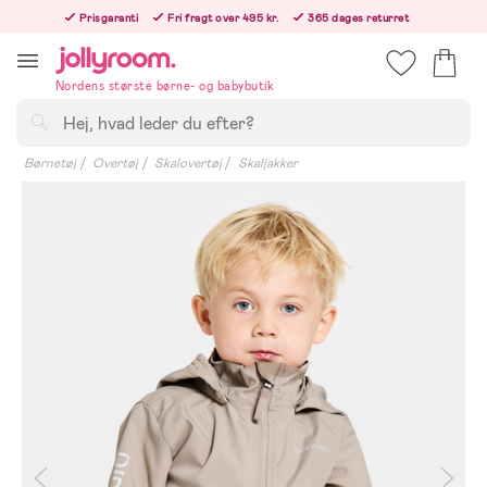
Hoppa
Prisgaranti
Fri fragt over 495 kr.
365 dages returret
till
Bestil i dag, så sender vi lige efter helligdagen
innehållet
Nordens største børne- og babybutik
Søg
Børnetøj
Overtøj
Skalovertøj
Skaljakker