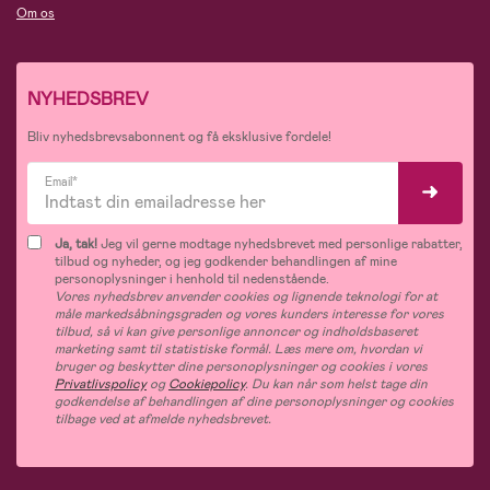
Om os
NYHEDSBREV
Bliv nyhedsbrevsabonnent og få eksklusive fordele!
Email*
Ja, tak!
Jeg vil gerne modtage nyhedsbrevet med personlige rabatter,
tilbud og nyheder, og jeg godkender behandlingen af mine
personoplysninger i henhold til nedenstående.
Vores nyhedsbrev anvender cookies og lignende teknologi for at
måle markedsåbningsgraden og vores kunders interesse for vores
tilbud, så vi kan give personlige annoncer og indholdsbaseret
marketing samt til statistiske formål. Læs mere om, hvordan vi
bruger og beskytter dine personoplysninger og cookies i vores
Privatlivspolicy
og
Cookiepolicy
. Du kan når som helst tage din
godkendelse af behandlingen af dine personoplysninger og cookies
tilbage ved at afmelde nyhedsbrevet.