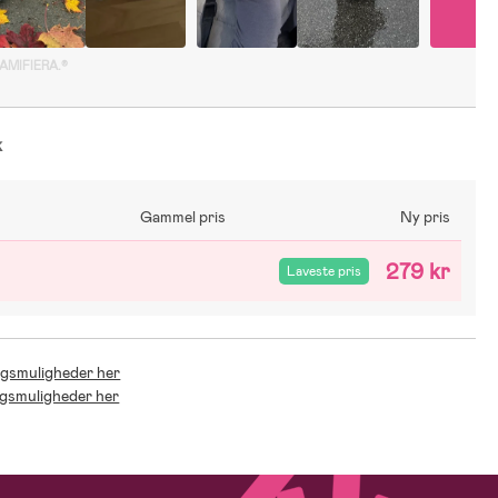
GAMIFIERA.®
k
Gammel pris
Ny pris
279 kr
Laveste pris
ingsmuligheder her
ingsmuligheder her