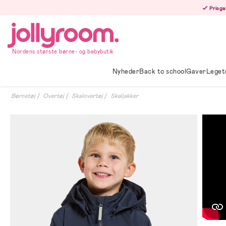
Hoppa
Prisga
till
innehållet
Nordens største børne- og babybutik
Nyheder
Back to school
Gaver
Leget
Børnetøj
Overtøj
Skalovertøj
Skaljakker