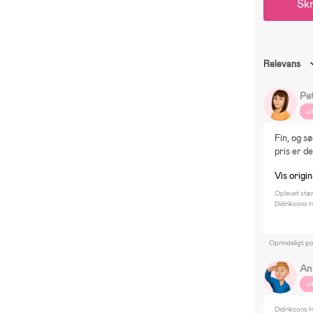
Skr
Relevans
Pe
J
Fin, og s
pris er d
Vis origin
Oplevet stø
Didriksons H
Oprindeligt p
An
J
Didriksons H