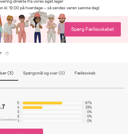
levering direkte fra vores eget lager
den kl. 12.00 på hverdage – så sendes varen samme dag!
Spørg Fællesskabet
er
ser (3)
Spørgsmål og svar (0)
Fællesskab
5
67%
.7
4
33%
3
0%
2
0%
3 anmeldelser
1
0%