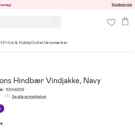
Kundeservice
hverdag!
rt
Fritid & Hobby
Outlet
Varemærker
sons Hindbær Vindjakke, Navy
r:
10248259
(3)
Se alle anmeldelser
s
se