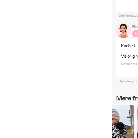
Oprindeligt p
Be
L
Perfekt 
Vis origin
Didriksons H
Oprindeligt p
Mere fr