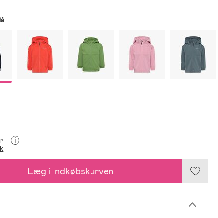
lå
i
kr
ik
Læg i indkøbskurven