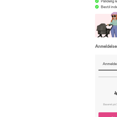
Pålidelig 
Bestil in
Anmeldels
Anmeldel
4
Baseret på 