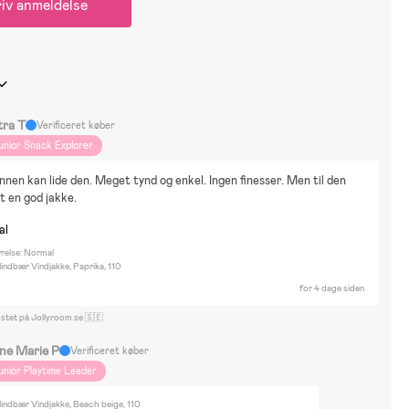
iv anmeldelse
tra T
Verificeret køber
unior Snack Explorer
ønnen kan lide den. Meget tynd og enkel. Ingen finesser. Men til den 
et en god jakke.
al
rrelse: Normal
indbær Vindjakke, Paprika, 110
for 4 dage siden
ostet på Jollyroom.se 🇸🇪
ne Marie P
Verificeret køber
unior Playtime Leader
indbær Vindjakke, Beach beige, 110