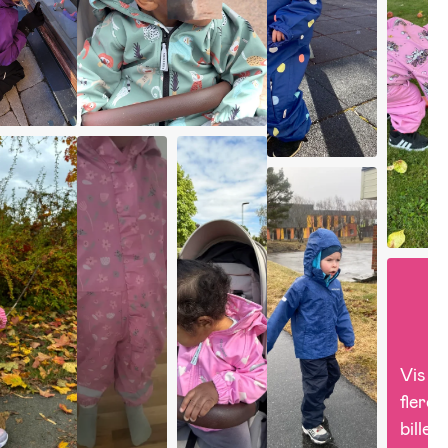
Vis 
flere 
billed