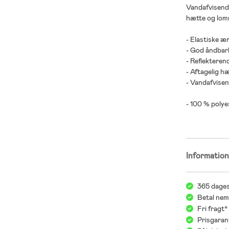
Vandafvisende
hætte og lomm
- Elastiske æ
- God åndbar
- Reflekterend
- Aftagelig h
- Vandafvisen
- 100 % polye
Informatio
365 dages
Betal nem
Fri fragt
Prisgaran