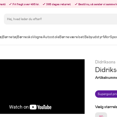
ranti
Fri fragt over 495 kr.
365 dages returret
Bestil nu, så sender vi samme 
Søg
øj
Børnetøj
Børnesko
Vogne
Autostole
Børneværelset
Babyudstyr
Mor
Spo
Didriksons
Didrik
Artikelnumme
Supergod pri
Vælg størrel
110