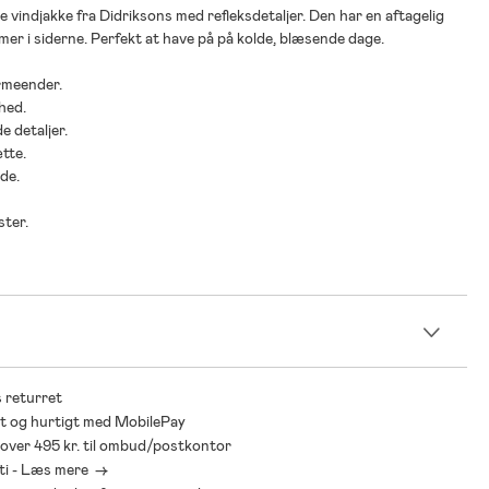
 vindjakke fra Didriksons med refleksdetaljer. Den har en aftagelig
er i siderne. Perfekt at have på på kolde, blæsende dage.
rmeender.
hed.
e detaljer.
ætte.
de.
ster.
n
 returret
t og hurtigt med MobilePay
* over 495 kr. til ombud/postkontor
ti - Læs mere ->