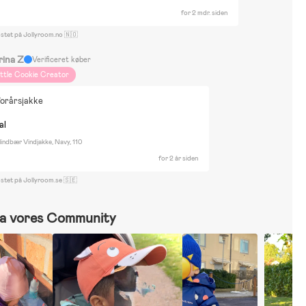
for 2 mdr. siden
ostet på Jollyroom.no 🇳🇴
rina Z
Verificeret køber
ittle Cookie Creator
forårsjakke
al
indbær Vindjakke, Navy, 110
for 2 år siden
ostet på Jollyroom.se 🇸🇪
a vores Community