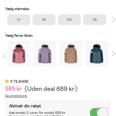
Vælg størrelse
80
90
100
110
Vælg farve:
Grøn
5 TILBAGE
(
Uden deal
689 kr
)
585 kr
Se prishistorik
Aktivér din rabat
Køb mindst 2 varer for mindst 699 kr.