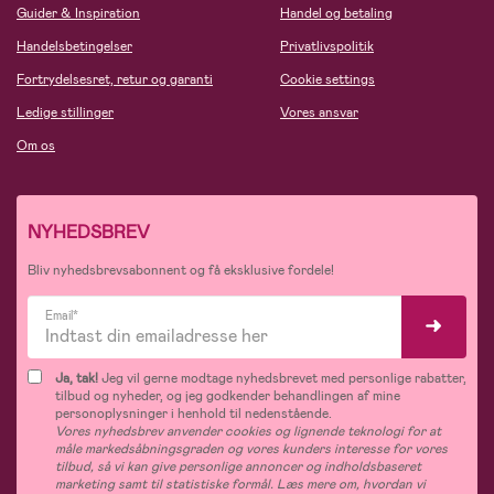
Guider & Inspiration
Handel og betaling
Handelsbetingelser
Privatlivspolitik
Fortrydelsesret, retur og garanti
Cookie settings
Ledige stillinger
Vores ansvar
Om os
NYHEDSBREV
Bliv nyhedsbrevsabonnent og få eksklusive fordele!
Email*
Ja, tak!
Jeg vil gerne modtage nyhedsbrevet med personlige rabatter,
tilbud og nyheder, og jeg godkender behandlingen af mine
personoplysninger i henhold til nedenstående.
Vores nyhedsbrev anvender cookies og lignende teknologi for at
måle markedsåbningsgraden og vores kunders interesse for vores
tilbud, så vi kan give personlige annoncer og indholdsbaseret
marketing samt til statistiske formål. Læs mere om, hvordan vi