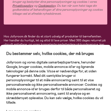
bruger og beskytter dine personoplysninger og cookies i vores
Privatlivspolicy
og
Cookiepolicy
. Du kan når som helst tage din
godkendelse af behandlingen af dine personoplysninger og cookies
tilbage ved at afmelde nyhedsbrevet.
Hos Jollyroom.dk finder du et stort udvalg af produkter til børnefamilien.
Her handler du hurtigt, let og altid til lave priser. Med 365 dages returret på
ubrudt emballage, og vores kompetente medarbejdere på kundeservice, kan
du føle dig helt tryg, når du handler hos os. I vores udvalg finder du
barnevogne, autostole, børne- og babytøj, produkter til gravide og ammende
Du bestemmer selv, hvilke cookies, der må bruges
mødre, indretning og inspiration, legetøj, babyudstyr og meget mere. Vi
tilbyder produkter fra velkendte varemærker som Britax, Maxi-Cosi, Baby
Jollyroom og vores digitale samarbejdspartnere, herunder
Jogger, BabyBjörn, Didriksons, KidKraft, Ergobaby, Phillips Avent, Neonate,
Google, bruger cookies, mobile annonce-id'er og lignende
Cybex, LEGO og mange flere. Kort sagt - et kæmpe sortiment venter på dig!
teknologier på denne side. Visse er nødvendige for, at siden
fungerer korrekt. Med dit samtykke bruger vi
personoplysninger til at måle annoncering samt til at vise
personaliserede og ikke-personaliserede annoncer. Cookies og
mobile annonce-id'er bruges derfor til både personaliseret og
ikke-personaliseret annoncering, samt til analyse og en
skræddersyet oplevelse. Du kan selv vælge, hvilke cookies du vil
tillade.