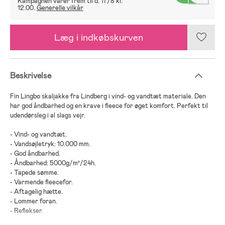
Kampagnen varer frem til d. 17/8 kl.
12.00.
Generelle vilkår
Læg i indkøbskurven
Beskrivelse
Fin Lingbo skaljakke fra Lindberg i vind- og vandtæt materiale. Den
har god åndbarhed og en krave i fleece for øget komfort. Perfekt til
udendørsleg i al slags vejr.
- Vind- og vandtæt.
- Vandsøjletryk: 10.000 mm.
- God åndbarhed.
- Åndbarhed: 5000g/m²/24h.
- Tapede sømme.
- Varmende fleecefor.
- Aftagelig hætte.
- Lommer foran.
- Reflekser.
- Elastiske kanter.