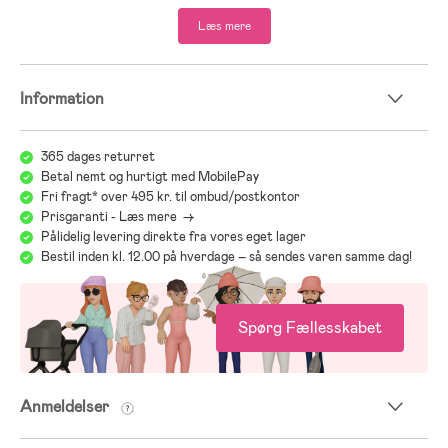
- Testvinder 2023 ifølge den svenske forbrugerside bäst-i-test.co.
Læs mere
- Yderside: nylon.
- For: fleece.
Information
;
365 dages returret
Betal nemt og hurtigt med MobilePay
Fri fragt* over 495 kr. til ombud/postkontor
Prisgaranti - Læs mere ->
Pålidelig levering direkte fra vores eget lager
Bestil inden kl. 12.00 på hverdage – så sendes varen samme dag!
Spørg Fællesskabet
Anmeldelser