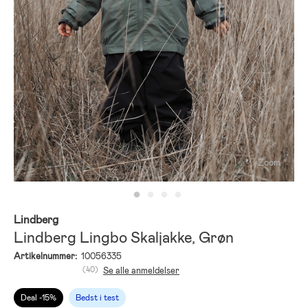
Zoom
Lindberg
Lindberg Lingbo Skaljakke, Grøn
Artikelnummer:
10056335
(40)
Se alle anmeldelser
Deal -15%
Bedst i test