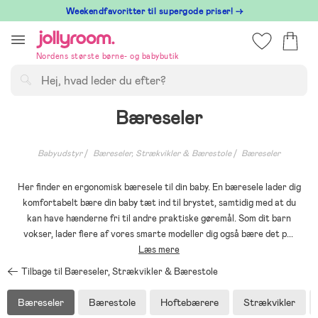
Hoppa
⁠ Weekendfavoritter til supergode priser! →
till
innehållet
Nordens største børne- og babybutik
Søg
Bæreseler
Babyudstyr
Bæreseler, Strækvikler & Bærestole
Bæreseler
Her finder en ergonomisk bæresele til din baby. En bæresele lader dig
komfortabelt bære din baby tæt ind til brystet, samtidig med at du
kan have hænderne fri til andre praktiske gøremål. Som dit barn
vokser, lader flere af vores smarte modeller dig også bære det p
...
Læs mere
Tilbage til Bæreseler, Strækvikler & Bærestole
Bæreseler
Bærestole
Hoftebærere
Strækvikler