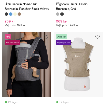
(3)
(29)
Bizzi Growin Nomad Air
Ergobaby Omni Classic
Bæresele, Panther Black Velvet
Bæresele, Grå
739 kr
969 kr
Vejl. pris: 999 kr
Vejl. pris: 1.499 kr
-18%
Oeko-Tex
End of Season
Supergod pris
På lager
På lager