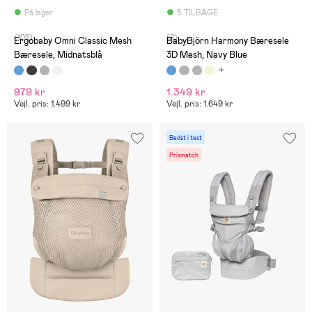
På lager
5 TILBAGE
(102)
(8)
Ergobaby Omni Classic Mesh
BabyBjörn Harmony Bæresele
Bæresele, Midnatsblå
3D Mesh, Navy Blue
979 kr
1.349 kr
Vejl. pris: 1.499 kr
Vejl. pris: 1.649 kr
Bedst i test
Prismatch