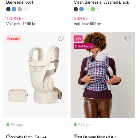
Bæresele, Sort
Mesh Bæresele, Washed Black
1.029 kr
569 kr
Vejl. pris: 1.499 kr
Vejl. pris: 999 kr
Prismatch
-34%
End of Season
På lager
På lager
(3)
(3)
Ergobaby Omni Deluxe
Bizzi Growin Nomad Air