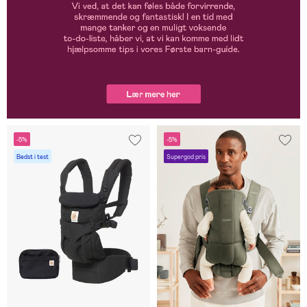
-5%
-5%
Bedst i test
Supergod pris