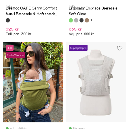
(44)
(16)
Beemoo CARE Carry Comfort
Ergobaby Embrace Bæresele,
4-in-1 Bæresele & Hoftesæde,
Soft Olive
Grey
329 kr
639 kr
Tidl. pris: 399 kr
Vejl. pris: 999 kr
-19%
Supergod pris
End of Season
4 TILBAGE
På lager