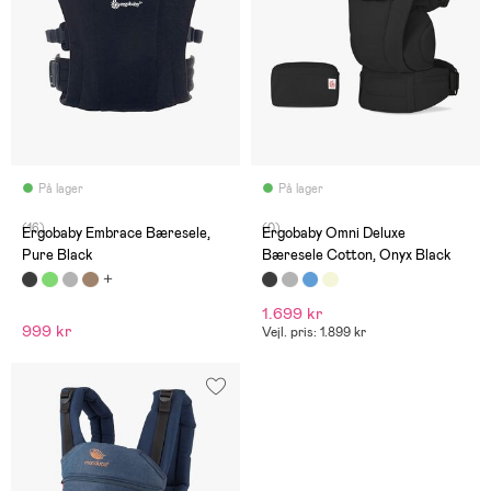
På lager
På lager
(16)
(0)
Ergobaby Embrace Bæresele,
Ergobaby Omni Deluxe
Pure Black
Bæresele Cotton, Onyx Black
1.699 kr
999 kr
Vejl. pris: 1.899 kr