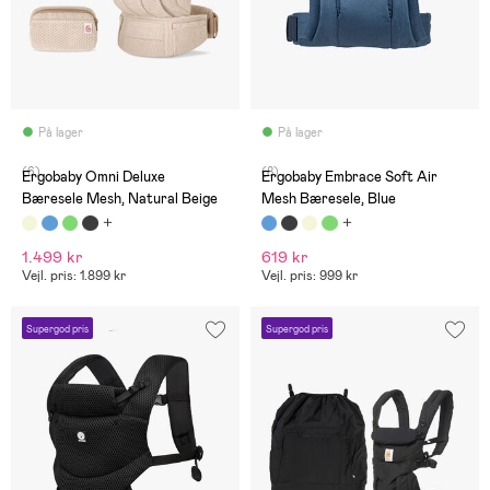
På lager
På lager
(6)
(8)
Ergobaby Omni Deluxe
Ergobaby Embrace Soft Air
Bæresele Mesh, Natural Beige
Mesh Bæresele, Blue
1.499 kr
619 kr
Vejl. pris: 1.899 kr
Vejl. pris: 999 kr
Supergod pris
Supergod pris