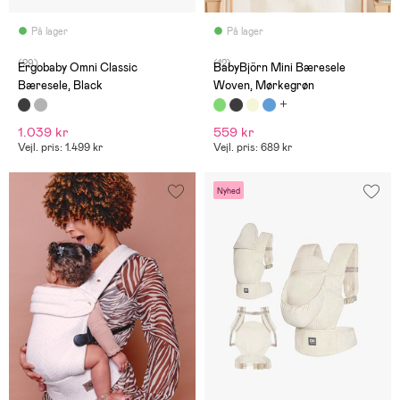
På lager
På lager
(29)
(12)
Ergobaby Omni Classic
BabyBjörn Mini Bæresele
Bæresele, Black
Woven, Mørkegrøn
1.039 kr
559 kr
Vejl. pris: 1.499 kr
Vejl. pris: 689 kr
Nyhed