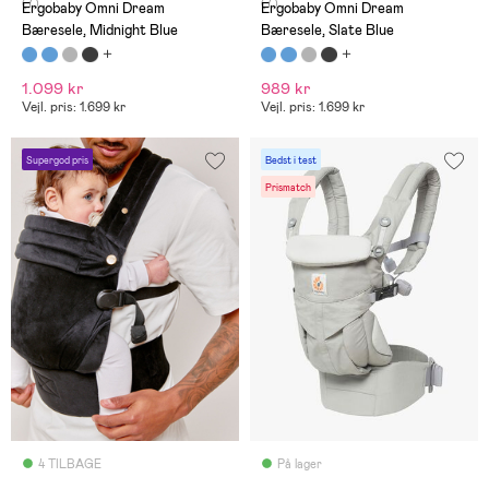
(7)
(7)
Ergobaby Omni Dream
Ergobaby Omni Dream
Bæresele, Midnight Blue
Bæresele, Slate Blue
1.099 kr
989 kr
Vejl. pris: 1.699 kr
Vejl. pris: 1.699 kr
Supergod pris
Bedst i test
Prismatch
4 TILBAGE
På lager