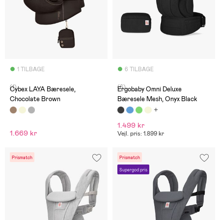
1 TILBAGE
6 TILBAGE
(1)
(6)
Cybex LAYA Bæresele,
Ergobaby Omni Deluxe
Chocolate Brown
Bæresele Mesh, Onyx Black
1.499 kr
1.669 kr
Vejl. pris: 1.899 kr
Prismatch
Prismatch
Supergod pris