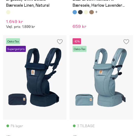
Bæresele Linen, Natural
Bæresele, Harlow Lavender
Blue
1.649 kr
659 kr
Vejl. pris: 1.899 kr
Oeko-Tex
-10%
Supergod pris
Oeko-Tex
På lager
3 TILBAGE