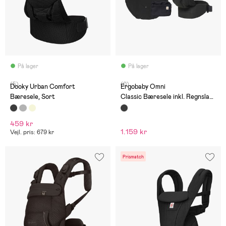
På lager
På lager
(5)
(0)
Dooky Urban Comfort
Ergobaby Omni
Bæresele, Sort
Classic Bæresele inkl. Regnslag,
Sort
459 kr
1.159 kr
Vejl. pris: 679 kr
Prismatch