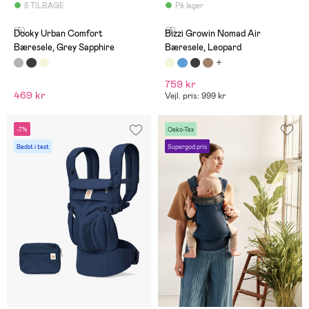
8 TILBAGE
På lager
(5)
(3)
Dooky Urban Comfort
Bizzi Growin Nomad Air
Bæresele, Grey Sapphire
Bæresele, Leopard
759 kr
469 kr
Vejl. pris: 999 kr
-7%
Oeko-Tex
Bedst i test
Supergod pris