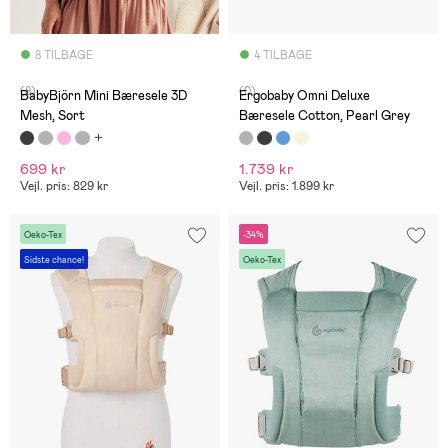
8 TILBAGE
4 TILBAGE
(8)
(0)
BabyBjörn Mini Bæresele 3D
Ergobaby Omni Deluxe
Mesh, Sort
Bæresele Cotton, Pearl Grey
699 kr
1.739 kr
Vejl. pris: 829 kr
Vejl. pris: 1.899 kr
Oeko-Tex
-34%
Sidste chance!
Oeko-Tex