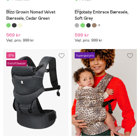
(0)
(16)
Bizzi Growin Nomad Velvet
Ergobaby Embrace Bæresele,
Bæresele, Cedar Green
Soft Grey
569 kr
599 kr
Vejl. pris: 999 kr
Vejl. pris: 999 kr
-37%
Supergod pris
End of Season