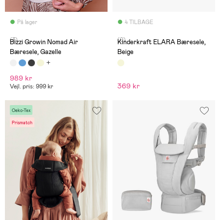
På lager
4 TILBAGE
(3)
(0)
Bizzi Growin Nomad Air
Kinderkraft ELARA Bæresele,
Bæresele, Gazelle
Beige
989 kr
369 kr
Vejl. pris: 999 kr
Oeko-Tex
Prismatch