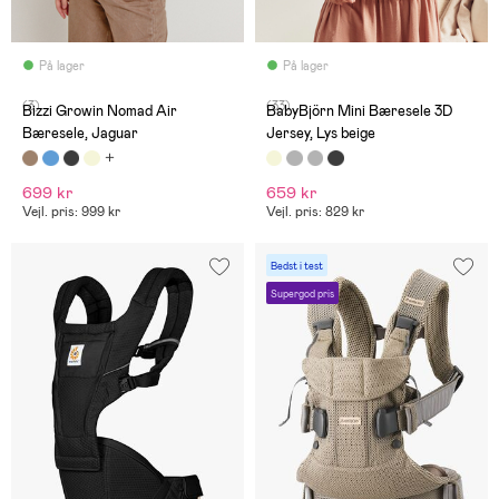
På lager
På lager
(3)
(33)
Bizzi Growin Nomad Air
BabyBjörn Mini Bæresele 3D
Bæresele, Jaguar
Jersey, Lys beige
699 kr
659 kr
Vejl. pris: 999 kr
Vejl. pris: 829 kr
Bedst i test
Supergod pris