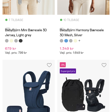
7 TILBAGE
10 TILBAGE
(33)
(8)
BabyBjörn Mini Bæresele 3D
BabyBjörn Harmony Bæresele
Jersey, Light grey
3D Mesh, Silver
679 kr
1.349 kr
Vejl. pris: 799 kr
Vejl. pris: 1.649 kr
-6%
Supergod pris