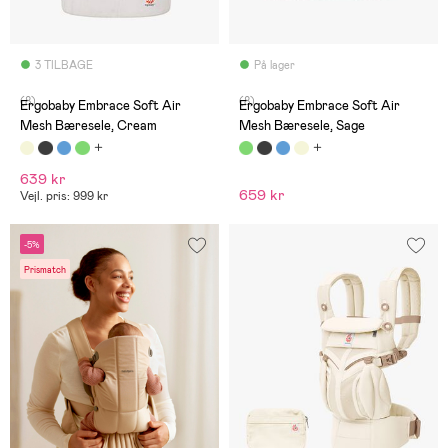
3 TILBAGE
På lager
(8)
(8)
Ergobaby Embrace Soft Air
Ergobaby Embrace Soft Air
Mesh Bæresele, Cream
Mesh Bæresele, Sage
639 kr
659 kr
Vejl. pris: 999 kr
-5%
Prismatch