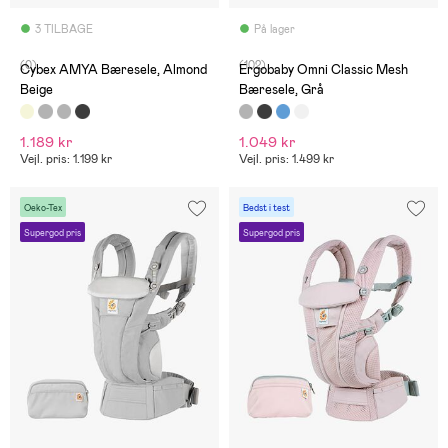
3 TILBAGE
På lager
(0)
(102)
Cybex AMYA Bæresele, Almond
Ergobaby Omni Classic Mesh
Beige
Bæresele, Grå
1.189 kr
1.049 kr
Vejl. pris: 1.199 kr
Vejl. pris: 1.499 kr
Oeko-Tex
Bedst i test
Supergod pris
Supergod pris