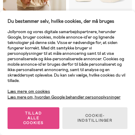
Du bestemmer selv, hvilke cookies, der må bruges
På lager
På lager
Jollyroom og vores digitale samarbejdspartnere, herunder
(12)
(102)
Babybjörn Mini Bæresele
Ergobaby Omni Classic Mesh
Google, bruger cookies, mobile annonce-id'er og lignende
Woven, Beige
Bæresele, Luminous Ivory
teknologier på denne side. Visse er nødvendige for, at siden
fungerer korrekt. Med dit samtykke bruger vi
personoplysninger til at måle annoncering samt til at vise
559 kr
1.199 kr
personaliserede og ikke-personaliserede annoncer. Cookies og
Vejl. pris: 689 kr
Vejl. pris: 1.299 kr
mobile annonce-id'er bruges derfor til både personaliseret og
ikke-personaliseret annoncering, samt til analyse og en
skræddersyet oplevelse. Du kan selv vælge, hvilke cookies du vil
Oeko-Tex
tillade.
Kundeservice
Supergod pris
Læs mere om cookies
Læs mere om, hvordan Google behandler personoplysninger
TILLAD
COOKIE-
ALLE
INDSTILLINGER
COOKIES