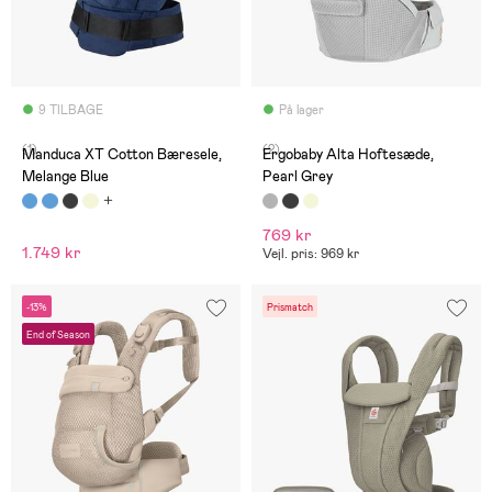
9 TILBAGE
På lager
(1)
(2)
Manduca XT Cotton Bæresele,
Ergobaby Alta Hoftesæde,
Melange Blue
Pearl Grey
769 kr
1.749 kr
Vejl. pris: 969 kr
-13%
Prismatch
End of Season