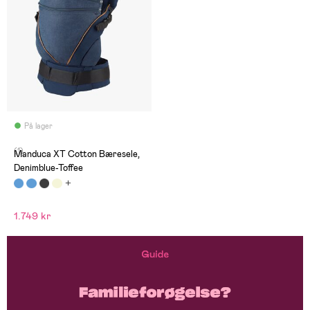
På lager
(1)
Manduca XT Cotton Bæresele,
Denimblue-Toffee
1.749 kr