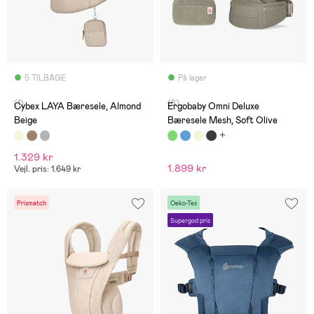
5 TILBAGE
På lager
(1)
(6)
Cybex LAYA Bæresele, Almond
Ergobaby Omni Deluxe
Beige
Bæresele Mesh, Soft Olive
1.329 kr
1.899 kr
Vejl. pris: 1.649 kr
Prismatch
Oeko-Tex
Supergod pris