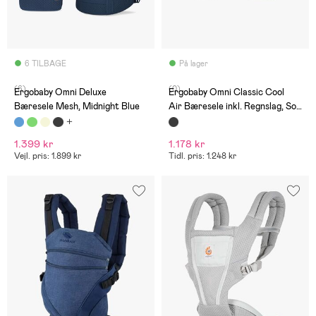
6 TILBAGE
På lager
(6)
(0)
Ergobaby Omni Deluxe
Ergobaby Omni Classic Cool
Bæresele Mesh, Midnight Blue
Air Bæresele inkl. Regnslag, Sor
t
1.399 kr
1.178 kr
Vejl. pris: 1.899 kr
Tidl. pris: 1.248 kr