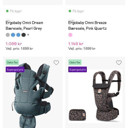
På lager
På lager
(7)
(48)
Ergobaby Omni Dream
Ergobaby Omni Breeze
Bæresele, Pearl Grey
Bæresele, Pink Quartz
1.099 kr
1.149 kr
Vejl. pris: 1.699 kr
Vejl. pris: 1.699 kr
Oeko-Tex
Oeko-Tex
Supergod pris
Supergod pris