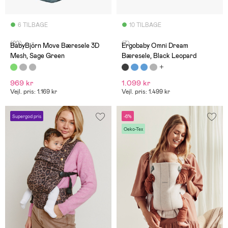
6 TILBAGE
10 TILBAGE
(20)
(7)
BabyBjörn Move Bæresele 3D
Ergobaby Omni Dream
Mesh, Sage Green
Bæresele, Black Leopard
969 kr
1.099 kr
Vejl. pris: 1.169 kr
Vejl. pris: 1.499 kr
Supergod pris
-6%
Oeko-Tex