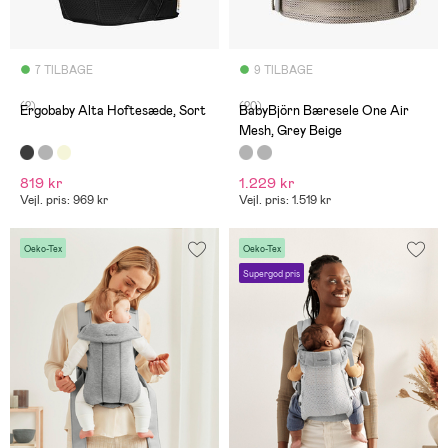
7 TILBAGE
9 TILBAGE
(2)
(20)
Ergobaby Alta Hoftesæde, Sort
BabyBjörn Bæresele One Air
Mesh, Grey Beige
819 kr
1.229 kr
Vejl. pris: 969 kr
Vejl. pris: 1.519 kr
Oeko-Tex
Oeko-Tex
Supergod pris