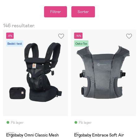
Filtrer
Sorter
146 resultater.
-6%
-14%
Bedst i test
Oeko-Tex
På lager
På lager
(102)
(8)
Ergobaby Omni Classic Mesh
Ergobaby Embrace Soft Air