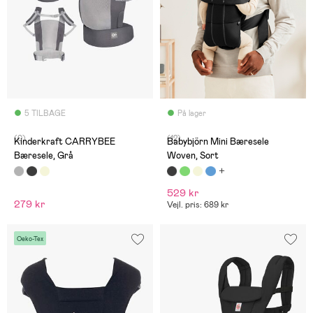
5 TILBAGE
På lager
(0)
(12)
Kinderkraft CARRYBEE
Babybjörn Mini Bæresele
Bæresele, Grå
Woven, Sort
529 kr
279 kr
Vejl. pris: 689 kr
Oeko-Tex