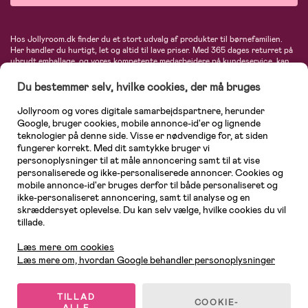
Hos Jollyroom.dk finder du et stort udvalg af produkter til børnefamilien.
Her handler du hurtigt, let og altid til lave priser. Med 365 dages returret på
ubrudt emballage, og vores kompetente medarbejdere på kundeservice, kan
du føle dig helt tryg, når du handler hos os. I vores udvalg finder du
barnevogne, autostole, børne- og babytøj, produkter til gravide og ammende
Du bestemmer selv, hvilke cookies, der må bruges
mødre, indretning og inspiration, legetøj, babyudstyr og meget mere. Vi
tilbyder produkter fra velkendte varemærker som Britax, Maxi-Cosi, Baby
Jollyroom og vores digitale samarbejdspartnere, herunder
Jogger, BabyBjörn, Didriksons, KidKraft, Ergobaby, Phillips Avent, Neonate,
Google, bruger cookies, mobile annonce-id'er og lignende
Cybex, LEGO og mange flere. Kort sagt - et kæmpe sortiment venter på dig!
teknologier på denne side. Visse er nødvendige for, at siden
fungerer korrekt. Med dit samtykke bruger vi
personoplysninger til at måle annoncering samt til at vise
personaliserede og ikke-personaliserede annoncer. Cookies og
mobile annonce-id'er bruges derfor til både personaliseret og
ikke-personaliseret annoncering, samt til analyse og en
skræddersyet oplevelse. Du kan selv vælge, hvilke cookies du vil
tillade.
Kundeservice
Læs mere om cookies
Læs mere om, hvordan Google behandler personoplysninger
TILLAD
COOKIE-