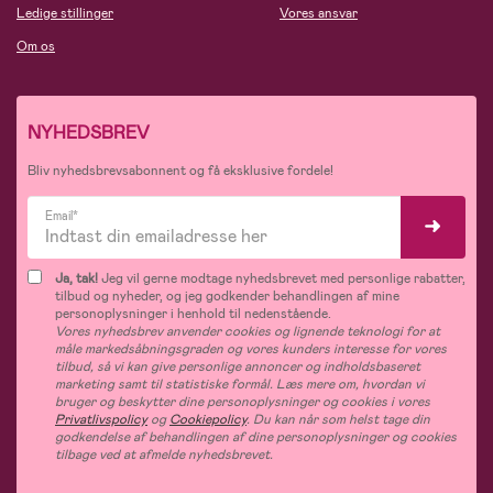
Ledige stillinger
Vores ansvar
Om os
NYHEDSBREV
Bliv nyhedsbrevsabonnent og få eksklusive fordele!
Email*
Ja, tak!
Jeg vil gerne modtage nyhedsbrevet med personlige rabatter,
tilbud og nyheder, og jeg godkender behandlingen af mine
personoplysninger i henhold til nedenstående.
Vores nyhedsbrev anvender cookies og lignende teknologi for at
måle markedsåbningsgraden og vores kunders interesse for vores
tilbud, så vi kan give personlige annoncer og indholdsbaseret
marketing samt til statistiske formål. Læs mere om, hvordan vi
bruger og beskytter dine personoplysninger og cookies i vores
Privatlivspolicy
og
Cookiepolicy
. Du kan når som helst tage din
godkendelse af behandlingen af dine personoplysninger og cookies
tilbage ved at afmelde nyhedsbrevet.