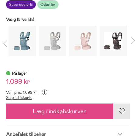
Supergod pris
Oeko-Tex
Vælg farve:
Blå
På lager
1.099 kr
i
Vejl. pris: 1.699 kr
Se prishistorik
Læg i indkøbskurven
Anbefalet tilbehør