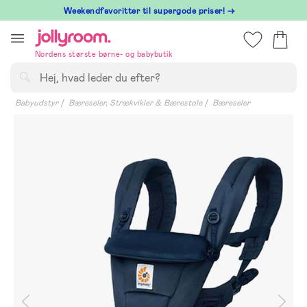
Hoppa
⁠ Weekendfavoritter til supergode priser! →
till
innehållet
Nordens største børne- og babybutik
Søg
Babyudstyr
Bæreseler, Strækvikler & Bærestole
Bæreseler