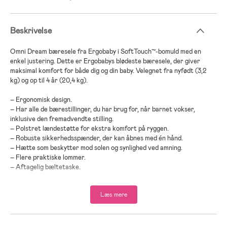
Beskrivelse
Omni Dream bæresele fra Ergobaby i SoftTouch™-bomuld med en
enkel justering. Dette er Ergobabys blødeste bæresele, der giver
maksimal komfort for både dig og din baby. Velegnet fra nyfødt (3,2
kg) og op til 4 år (20,4 kg).
– Ergonomisk design.
– Har alle de bærestillinger, du har brug for, når barnet vokser,
inklusive den fremadvendte stilling.
– Polstret lændestøtte for ekstra komfort på ryggen.
– Robuste sikkerhedsspænder, der kan åbnes med én hånd.
– Hætte som beskytter mod solen og synlighed ved amning.
– Flere praktiske lommer.
– Aftagelig bæltetaske.
– Anbefalet alder: Fra nyfødt.
Læs mere
– 100 % bomuld.