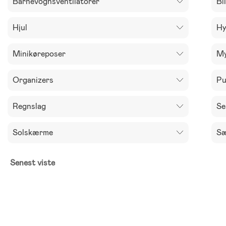
Barnevognsventilatorer
Bi
Hjul
Hy
Minikøreposer
My
Organizers
Pu
Regnslag
Se
Solskærme
Sæ
Senest viste