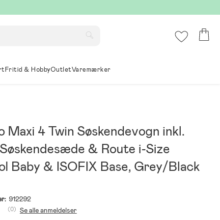
rt
Fritid & Hobby
Outlet
Varemærker
 Maxi 4 Twin Søskendevogn inkl.
 Søskendesæde & Route i-Size
ol Baby & ISOFIX Base, Grey/Black
r:
912292
(0)
Se alle anmeldelser