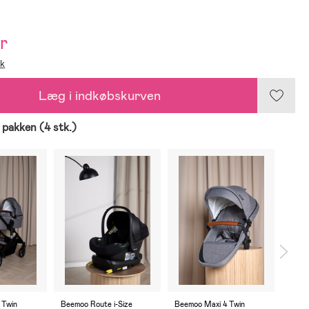
r
ik
Læg i indkøbskurven
 pakken (4 stk.)
 Twin
Beemoo Route i-Size
Beemoo Maxi 4 Twin
Beemo