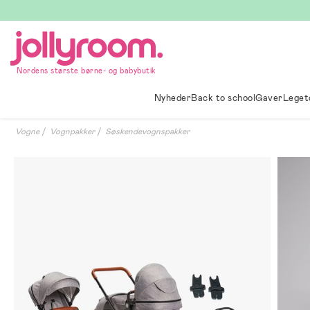
Hoppa
till
innehållet
Nordens største børne- og babybutik
Nyheder
Back to school
Gaver
Leget
Vogne
Vognpakker
Søskendevognspakker