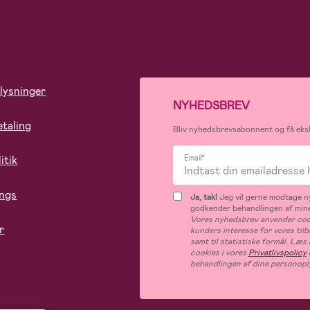
lysninger
NYHEDSBREV
etaling
Bliv nyhedsbrevsabonnent og få eksk
itik
Email*
ings
Ja, tak!
Jeg vil gerne modtage ny
godkender behandlingen af mine
Vores nyhedsbrev anvender cook
r
kunders interesse for vores til
samt til statistiske formål. Læ
cookies i vores
Privatlivspolicy
behandlingen af dine personopl