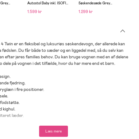
 Grey
Autostol Baby inkl. ISOFIX
Søskendesæde Grey
Trave
k
Base, Black Stone
Melange/Black
1.599 kr
1.299 kr
279 
 Twin er en fleksibel og luksuriøs søskendevogn, der allerede kan
ra fødslen. Du får både to sæder og en liggedel med, så du selv kan
en efter jeres families behov. Du kan bruge vognen med en af delene
to dele på vognen i det tilfælde, hvor du har mere end et barn.
sign.
de fjedring.
yglæn i fire positioner.
ele.
fodstøtte.
 kighul.
miteret læder.
tning sæde: 15 kg.
ning liggedel: 9 kg.
Læs mere
tning opbevaringskurv: 3 kg.