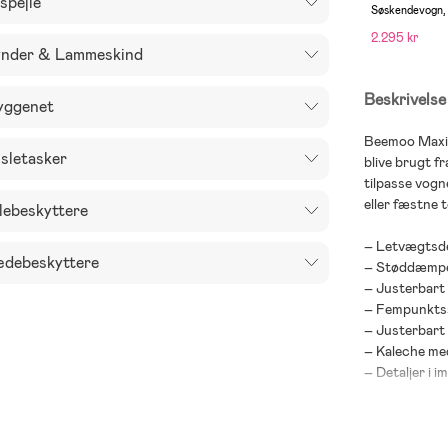
lspejle
Søskendevogn,
Melange/Blac
2.295 kr
nder & Lammeskind
Beskrivelse
ggenet
Beemoo Maxi 4
sletasker
blive brugt f
tilpasse vogn
eller fæstne 
lebeskyttere
– Letvægtsde
debeskyttere
– Støddæmpen
– Justerbart r
– Fempunktss
– Justerbart 
– Kaleche med
– Detaljer i i
– Maks. belas
– Maks. belast
– Maks. belas