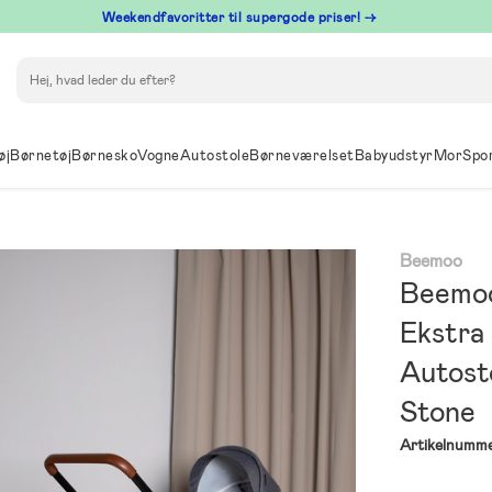
⁠ Weekendfavoritter til supergode priser! →
Søg
øj
Børnetøj
Børnesko
Vogne
Autostole
Børneværelset
Babyudstyr
Mor
Spo
Beemoo
Beemoo
Ekstra
Autost
Stone
Artikelnumme