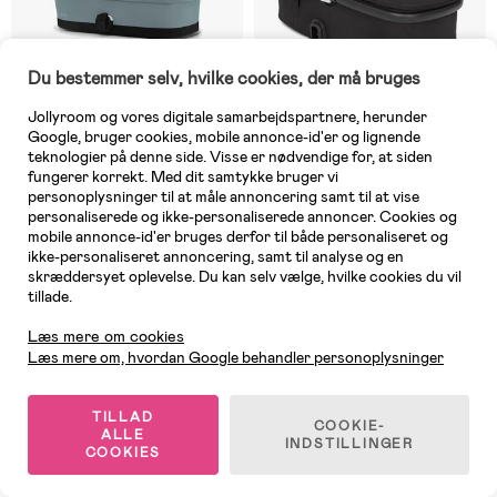
Du bestemmer selv, hvilke cookies, der må bruges
Jollyroom og vores digitale samarbejdspartnere, herunder
Google, bruger cookies, mobile annonce-id'er og lignende
teknologier på denne side. Visse er nødvendige for, at siden
1 TILBAGE
9 TILBAGE
fungerer korrekt. Med dit samtykke bruger vi
personoplysninger til at måle annoncering samt til at vise
(1)
(0)
Cybex Cot S Liggedel, Stormy
Joie Honour Liggedel, Shale
personaliserede og ikke-personaliserede annoncer. Cookies og
Blue
mobile annonce-id'er bruges derfor til både personaliseret og
ikke-personaliseret annoncering, samt til analyse og en
skræddersyet oplevelse. Du kan selv vælge, hvilke cookies du vil
tillade.
1.699 kr
1.495 kr
Kundeservice
Læs mere om cookies
Læs mere om, hvordan Google behandler personoplysninger
Sidste chance!
TILLAD
COOKIE-
ALLE
INDSTILLINGER
COOKIES