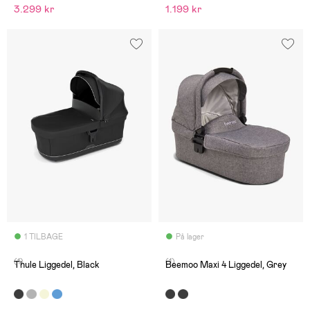
3.299 kr
1.199 kr
1 TILBAGE
På lager
(1)
(1)
Thule Liggedel, Black
Beemoo Maxi 4 Liggedel, Grey