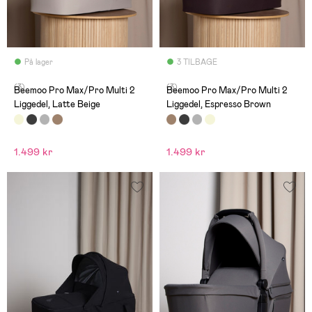
På lager
3 TILBAGE
(3)
(3)
Beemoo Pro Max/Pro Multi 2
Beemoo Pro Max/Pro Multi 2
Liggedel, Latte Beige
Liggedel, Espresso Brown
1.499 kr
1.499 kr