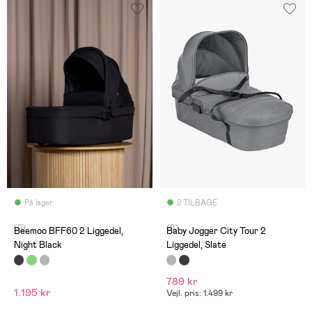
På lager
2 TILBAGE
(0)
(0)
Beemoo BFF60 2 Liggedel,
Baby Jogger City Tour 2
Night Black
Liggedel, Slate
789 kr
1.195 kr
Vejl. pris: 1.499 kr