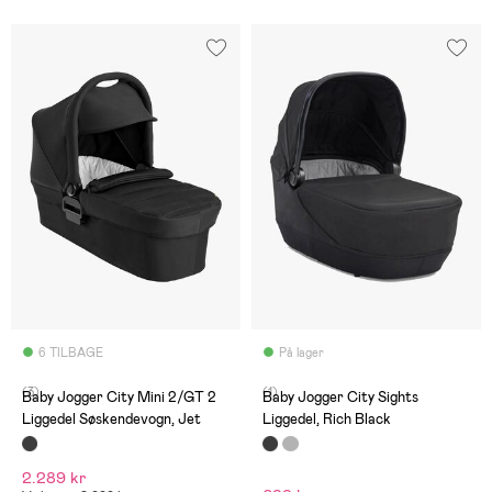
6 TILBAGE
På lager
(3)
(1)
Baby Jogger City Mini 2/GT 2
Baby Jogger City Sights
Liggedel Søskendevogn, Jet
Liggedel, Rich Black
2.289 kr