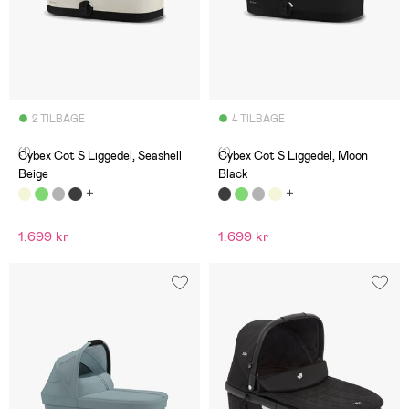
2 TILBAGE
4 TILBAGE
(1)
(1)
Cybex Cot S Liggedel, Seashell
Cybex Cot S Liggedel, Moon
Beige
Black
1.699 kr
1.699 kr