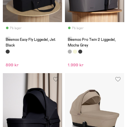
På lager
På lager
(0)
(2)
Beemoo Easy Fly Liggedel, Jet
Beemoo Pro Twin 2 Liggedel,
Black
Mocha Grey
899 kr
1.999 kr