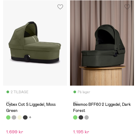
2 TILBAGE
På lager
(1)
(0)
Cybex Cot S Liggedel, Moss
Beemoo BFF60 2 Liggedel, Dark
Green
Forest
1.699 kr
1.195 kr