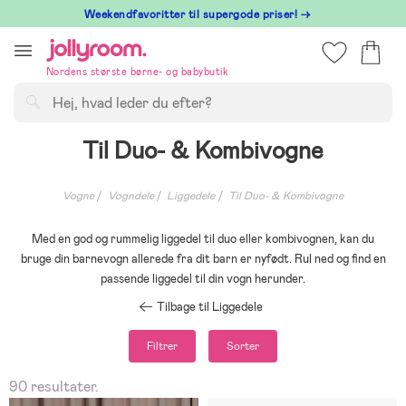
Hoppa
⁠ Weekendfavoritter til supergode priser! →
till
innehållet
Nordens største børne- og babybutik
Søg
Til Duo- & Kombivogne
Vogne
Vogndele
Liggedele
Til Duo- & Kombivogne
Med en god og rummelig liggedel til duo eller kombivognen, kan du
bruge din barnevogn allerede fra dit barn er nyfødt. Rul ned og find en
passende liggedel til din vogn herunder.
Tilbage til Liggedele
Filtrer
Sorter
90 resultater.