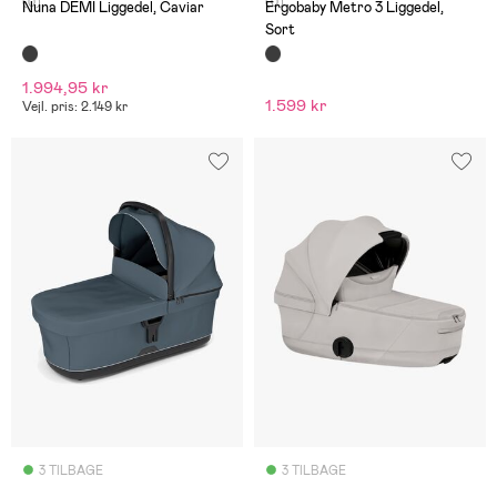
(0)
(0)
Nuna DEMI Liggedel, Caviar
Ergobaby Metro 3 Liggedel,
Sort
1.994,95 kr
1.599 kr
Vejl. pris: 2.149 kr
3 TILBAGE
3 TILBAGE