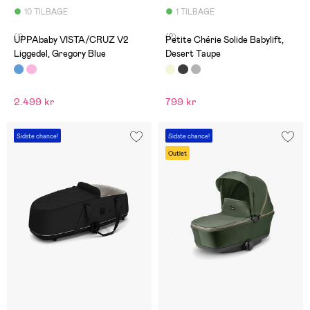
10 TILBAGE
1 TILBAGE
(1)
(2)
UPPAbaby VISTA/CRUZ V2
Petite Chérie Solide Babylift,
Liggedel, Gregory Blue
Desert Taupe
2.499 kr
799 kr
Sidste chance!
Sidste chance!
Outlet