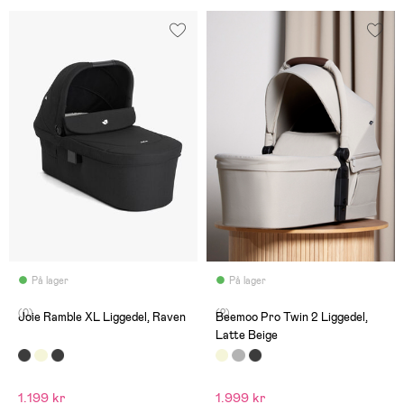
På lager
På lager
(0)
(2)
Joie Ramble XL Liggedel, Raven
Beemoo Pro Twin 2 Liggedel,
Latte Beige
1.199 kr
1.999 kr