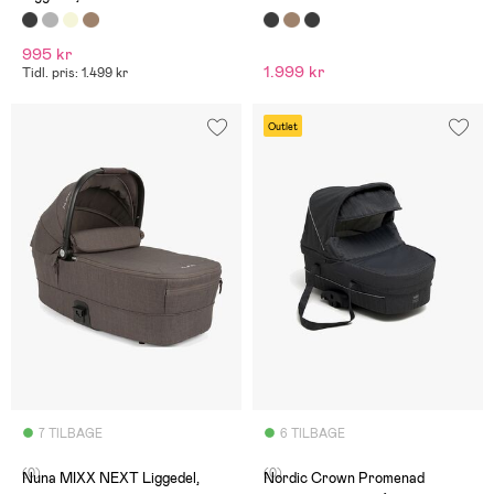
995 kr
1.999 kr
Tidl. pris: 1.499 kr
Outlet
7 TILBAGE
6 TILBAGE
(0)
(0)
Nuna MIXX NEXT Liggedel,
Nordic Crown Promenad