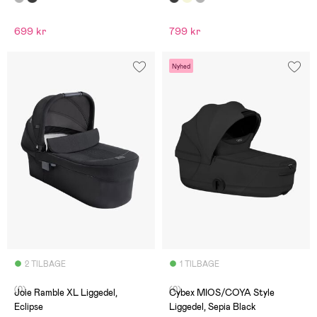
699 kr
799 kr
Nyhed
2 TILBAGE
1 TILBAGE
(0)
(0)
Joie Ramble XL Liggedel,
Cybex MIOS/COYA Style
Eclipse
Liggedel, Sepia Black