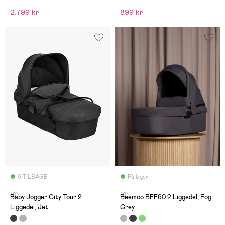
2.799 kr
899 kr
6 TILBAGE
På lager
(0)
(0)
Baby Jogger City Tour 2
Beemoo BFF60 2 Liggedel, Fog
Liggedel, Jet
Grey