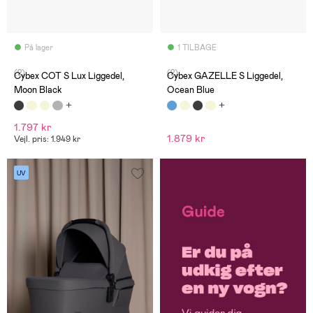
På lager
1 TILBAGE
(2)
(2)
Cybex COT S Lux Liggedel,
Cybex GAZELLE S Liggedel,
Moon Black
Ocean Blue
1.797 kr
1.879 kr
Vejl. pris: 1.949 kr
UV