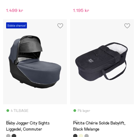
1.499 kr
1.195 kr
Sidste chance!
4 TILBAGE
På lager
(1)
(2)
Baby Jogger City Sights
Petite Chérie Solide Babylift,
Liggedel, Commuter
Black Melange