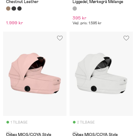
Chestnut Leather
Liggedel, Mørkegrå Mélange
395 kr
1.999 kr
Vejl. pris: 1.595 kr
1 TILBAGE
2 TILBAGE
(0)
(0)
Cybex MIOS/COYA Style
Cybex MIOS/COYA Style