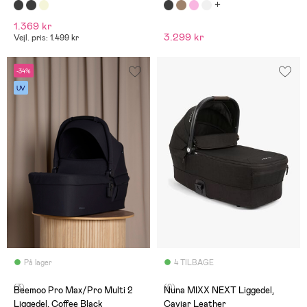
1.369 kr
3.299 kr
Vejl. pris: 1.499 kr
-34%
UV
På lager
4 TILBAGE
(3)
(0)
Beemoo Pro Max/Pro Multi 2
Nuna MIXX NEXT Liggedel,
Liggedel, Coffee Black
Caviar Leather