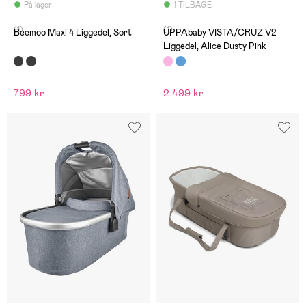
På lager
1 TILBAGE
(1)
(1)
Beemoo Maxi 4 Liggedel, Sort
UPPAbaby VISTA/CRUZ V2
Liggedel, Alice Dusty Pink
799 kr
2.499 kr