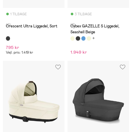
1 TILBAGE
3 TILBAGE
(0)
(2)
Crescent Ultra Liggedel, Sort
Cybex GAZELLE S Liggedel,
Seashell Beige
795 kr
1.949 kr
Vejl. pris: 1.419 kr