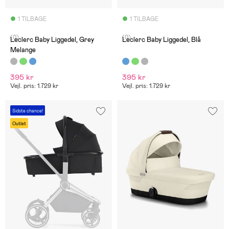
1 TILBAGE
1 TILBAGE
(0)
(0)
Leclerc Baby Liggedel, Grey
Leclerc Baby Liggedel, Blå
Melange
395 kr
395 kr
Vejl. pris: 1.729 kr
Vejl. pris: 1.729 kr
Sidste chance!
Outlet