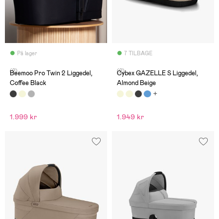
På lager
7 TILBAGE
(2)
(2)
Beemoo Pro Twin 2 Liggedel,
Cybex GAZELLE S Liggedel,
Coffee Black
Almond Beige
1.999 kr
1.949 kr