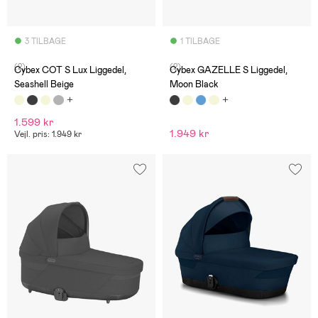
3 TILBAGE
1 TILBAGE
(2)
(2)
Cybex COT S Lux Liggedel,
Cybex GAZELLE S Liggedel,
Seashell Beige
Moon Black
1.599 kr
1.949 kr
Vejl. pris: 1.949 kr