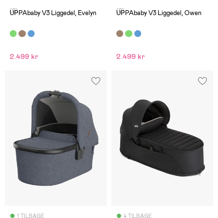
(0)
(0)
UPPAbaby V3 Liggedel, Evelyn
UPPAbaby V3 Liggedel, Owen
2.499 kr
2.499 kr
1 TILBAGE
4 TILBAGE