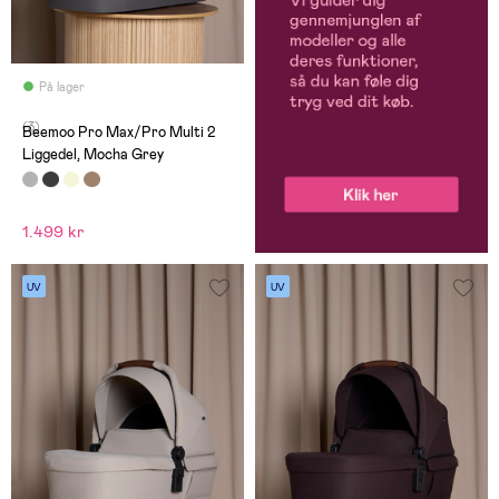
På lager
(3)
Beemoo Pro Max/Pro Multi 2
Liggedel, Mocha Grey
1.499 kr
UV
UV