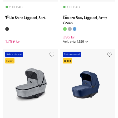
2 TILBAGE
1 TILBAGE
(0)
(0)
Thule Shine Liggedel, Sort
Leclerc Baby Liggedel, Army
Green
395 kr
1.799 kr
Vejl. pris: 1.729 kr
Sidste chance!
Sidste chance!
Outlet
Outlet