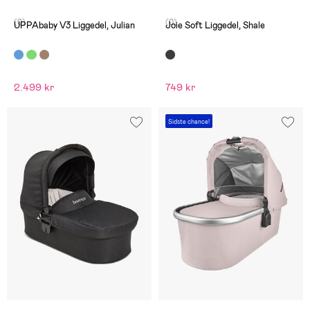
(0)
(0)
UPPAbaby V3 Liggedel, Julian
Joie Soft Liggedel, Shale
2.499 kr
749 kr
Sidste chance!