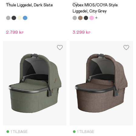
(1)
(0)
Thule Liggedel, Dark Slate
Cybex MIOS/COYA Style
Liggedel, City Grey
2.799 kr
3.299 kr
1 TILBAGE
1 TILBAGE