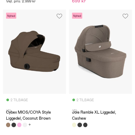
699 kr
Vejl. pris: 2.999 kr
Nyhed
Nyhed
2 TILBAGE
2 TILBAGE
(0)
(0)
Cybex MIOS/COYA Style
Joie Ramble XL Liggedel,
Liggedel, Coconut Brown
Cashew