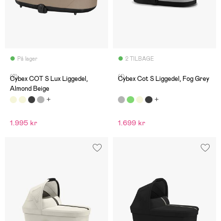
På lager
2 TILBAGE
(2)
(1)
Cybex COT S Lux Liggedel,
Cybex Cot S Liggedel, Fog Grey
Almond Beige
1.995 kr
1.699 kr