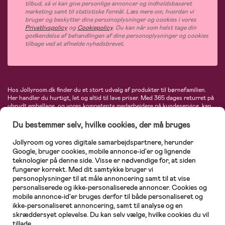
tilbud, så vi kan give personlige annoncer og indholdsbaseret
marketing samt til statistiske formål. Læs mere om, hvordan vi
bruger og beskytter dine personoplysninger og cookies i vores
Privatlivspolicy
og
Cookiepolicy
. Du kan når som helst tage din
godkendelse af behandlingen af dine personoplysninger og cookies
tilbage ved at afmelde nyhedsbrevet.
Hos Jollyroom.dk finder du et stort udvalg af produkter til børnefamilien.
Her handler du hurtigt, let og altid til lave priser. Med 365 dages returret på
ubrudt emballage, og vores kompetente medarbejdere på kundeservice, kan
du føle dig helt tryg, når du handler hos os. I vores udvalg finder du
barnevogne, autostole, børne- og babytøj, produkter til gravide og ammende
Du bestemmer selv, hvilke cookies, der må bruges
mødre, indretning og inspiration, legetøj, babyudstyr og meget mere. Vi
tilbyder produkter fra velkendte varemærker som Britax, Maxi-Cosi, Baby
Jollyroom og vores digitale samarbejdspartnere, herunder
Jogger, BabyBjörn, Didriksons, KidKraft, Ergobaby, Phillips Avent, Neonate,
Google, bruger cookies, mobile annonce-id'er og lignende
Cybex, LEGO og mange flere. Kort sagt - et kæmpe sortiment venter på dig!
teknologier på denne side. Visse er nødvendige for, at siden
fungerer korrekt. Med dit samtykke bruger vi
personoplysninger til at måle annoncering samt til at vise
personaliserede og ikke-personaliserede annoncer. Cookies og
mobile annonce-id'er bruges derfor til både personaliseret og
ikke-personaliseret annoncering, samt til analyse og en
skræddersyet oplevelse. Du kan selv vælge, hvilke cookies du vil
tillade.