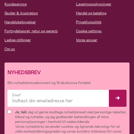
Kundeservice
Leveringsoplysninger
Guider & Inspiration
Handel og betaling
Handelsbetingelser
Privatlivspolitik
Fortrydelsesret, retur og garanti
Cookie settings
Ledige stillinger
Vores ansvar
Om os
NYHEDSBREV
Bliv nyhedsbrevsabonnent og få eksklusive fordele!
Email*
Ja, tak!
Jeg vil gerne modtage nyhedsbrevet med personlige rabatter,
tilbud og nyheder, og jeg godkender behandlingen af mine
personoplysninger i henhold til nedenstående.
Vores nyhedsbrev anvender cookies og lignende teknologi for at
måle markedsåbningsgraden og vores kunders interesse for vores