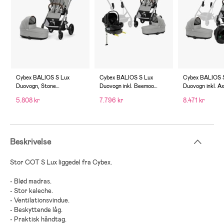
Cybex BALIOS S Lux
Cybex BALIOS S Lux
Cybex BALIOS 
Duovogn, Stone
Duovogn inkl. Beemoo
Duovogn inkl. A
Grey/Silver
Route i-Size & Base, Stone
Babyautostol & 
5.808 kr
7.796 kr
8.471 kr
Grey/Black Stone
Stone Grey
Beskrivelse
Stor COT S Lux liggedel fra Cybex.
- Blød madras.
- Stor kaleche.
- Ventilationsvindue.
- Beskyttende låg.
- Praktisk håndtag.