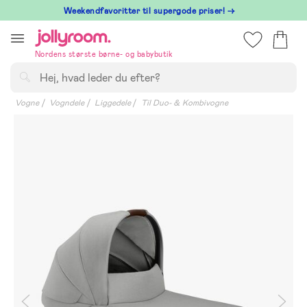
Hoppa
⁠ Weekendfavoritter til supergode priser! →
till
innehållet
Nordens største børne- og babybutik
Søg
Vogne
Vogndele
Liggedele
Til Duo- & Kombivogne