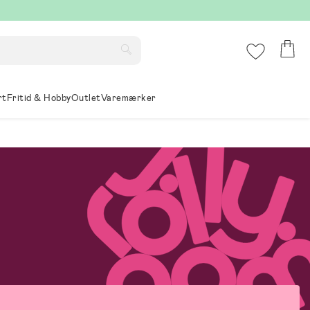
rt
Fritid & Hobby
Outlet
Varemærker