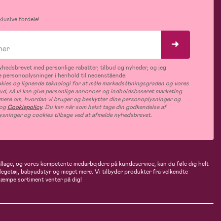
lusive fordele!
hedsbrevet med personlige rabatter, tilbud og nyheder, og jeg
 personoplysninger i henhold til nedenstående.
ies og lignende teknologi for at måle markedsåbningsgraden og vores
bud, så vi kan give personlige annoncer og indholdsbaseret marketing
s mere om, hvordan vi bruger og beskytter dine personoplysninger og
og
Cookiepolicy
. Du kan når som helst tage din godkendelse af
ysninger og cookies tilbage ved at afmelde nyhedsbrevet.
ballage, og vores kompetente medarbejdere på kundeservice, kan du føle dig helt
 legetøj, babyudstyr og meget mere. Vi tilbyder produkter fra velkendte
kæmpe sortiment venter på dig!