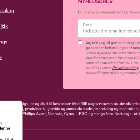
NYHEDSBREV
etaling
Bliv nyhedsbrevsabonnent og få eksk
itik
Email*
ings
Ja, tak!
Jeg vil gerne modtage ny
godkender behandlingen af mine
Vores nyhedsbrev anvender cook
r
kunders interesse for vores til
samt til statistiske formål. Læ
cookies i vores
Privatlivspolicy
behandlingen af dine personopl
andler du hurtigt, let og altid til lave priser. Med 365 dages returret på ubrudt em
rne- og babytøj, produkter til gravide og ammende mødre, indretning og inspiration,
t, Ergobaby, Phillips Avent, Neonate, Cybex, LEGO og mange flere. Kort sagt - et 
e,
 denne
t til at