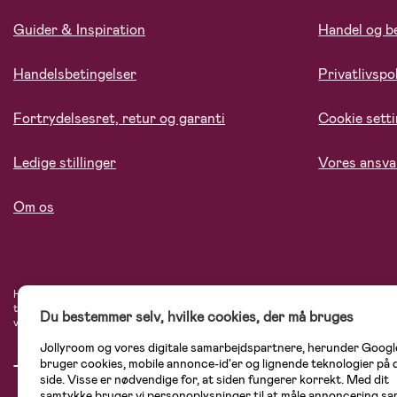
Guider & Inspiration
Handel og b
Handelsbetingelser
Privatlivspol
Fortrydelsesret, retur og garanti
Cookie sett
Ledige stillinger
Vores ansva
Om os
Hos Jollyroom.dk finder du et stort udvalg af produkter til børnefamilien. Her h
tryg, når du handler hos os. I vores udvalg finder du barnevogne, autostole, bø
Du bestemmer selv, hvilke cookies, der må bruges
varemærker som Britax, Maxi-Cosi, Baby Jogger, BabyBjörn, Didriksons, KidKraf
Jollyroom og vores digitale samarbejdspartnere, herunder Googl
bruger cookies, mobile annonce-id'er og lignende teknologier på
side. Visse er nødvendige for, at siden fungerer korrekt. Med dit
samtykke bruger vi personoplysninger til at måle annoncering sam