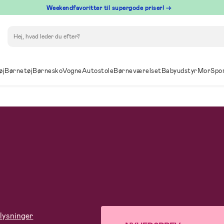
⁠ Weekendfavoritter til supergode priser! →
Søg
øj
Børnetøj
Børnesko
Vogne
Autostole
Børneværelset
Babyudstyr
Mor
Spo
lysninger