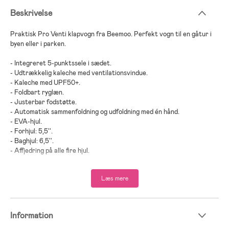
Beskrivelse
Praktisk Pro Venti klapvogn fra Beemoo. Perfekt vogn til en gåtur i
byen eller i parken.
- Integreret 5-punktssele i sædet.
- Udtrækkelig kaleche med ventilationsvindue.
- Kaleche med UPF50+.
- Foldbart ryglæn.
- Justerbar fodstøtte.
- Automatisk sammenfoldning og udfoldning med én hånd.
- EVA-hjul.
- Forhjul: 5,5''.
- Baghjul: 6,5''.
- Affjedring på alle fire hjul.
- Bremser.
- Rummelig opbevaringskurv.
Læs mere
- Aftageligt betræk.
- Testet og godkendt i henhold til EN1888-2.
- Godkendt af IATA som håndbagage på fly. Forskellige flyselskaper
kan have forskellige regler. Tjek dit valgte flyselskabs regler.
Information
- Maksimal belastning: 22 kg.