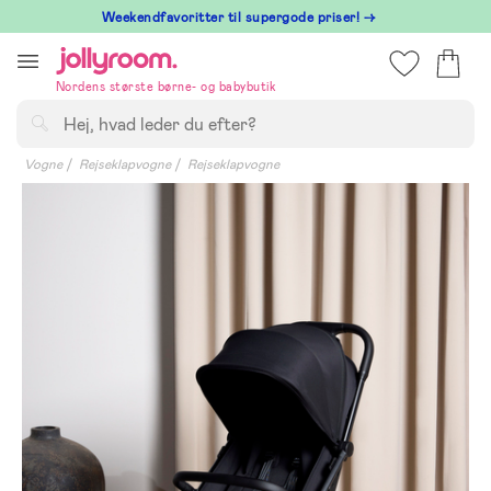
Hoppa
⁠ Weekendfavoritter til supergode priser! →
till
innehållet
Nordens største børne- og babybutik
Søg
Vogne
Rejseklapvogne
Rejseklapvogne