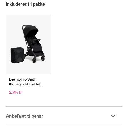
Inkluderet i 1 pakke
Beemoo Pro Venti
Klapvogn inkl. Padded
Transporttaske, Coffee
2.394 kr
Black
Anbefalet tilbehør