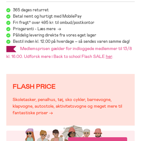
- Anbefalet alder: Fra 6 måneder til 4 år.
365 dages returret
Betal nemt og hurtigt med MobilePay
- Polyester, aluminium.
Fri fragt* over 495 kr. til ombud/postkontor
Prisgaranti - Læs mere ->
Pålidelig levering direkte fra vores eget lager
Bestil inden kl. 12.00 på hverdage – så sendes varen samme dag!
Medlemsprisen gælder for indloggede medlemmer til 13/8
kl. 16.00. Udforsk mere i
Flash SALE
her
.
Back to school
FLASH PRICE
Skoletasker, penalhus, tøj, sko cykler, barnevogne,
klapvogne, autostole, aktivitetsvogne og meget mere til
fantastiske priser →