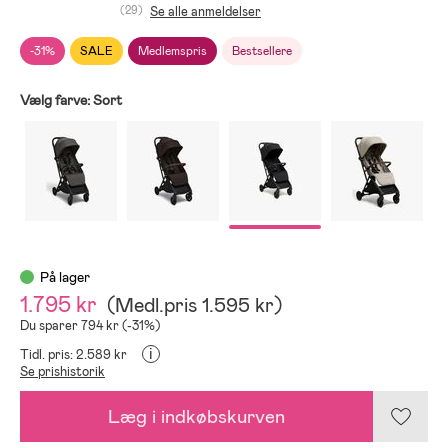
(29)
Se alle anmeldelser
-31%
SALE
Medlemspris
Bestsellere
Vælg farve:
Sort
På lager
1.795 kr
(
Medl.pris
1.595 kr
)
Du sparer 794 kr (-31%)
i
Tidl. pris: 2.589 kr
Se prishistorik
Læg i indkøbskurven