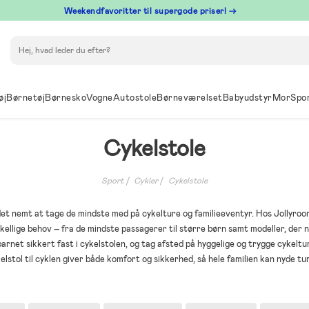
⁠ Weekendfavoritter til supergode priser! →
Søg
øj
Børnetøj
Børnesko
Vogne
Autostole
Børneværelset
Babyudstyr
Mor
Spo
Cykelstole
Sport
Cykler
Cykelstole
 det nemt at tage de mindste med på cykelture og familieeventyr. Hos Jollyro
orskellige behov – fra de mindste passagerer til større børn samt modeller, de
net sikkert fast i cykelstolen, og tag afsted på hyggelige og trygge cykelt
elstol til cyklen giver både komfort og sikkerhed, så hele familien kan nyde tu