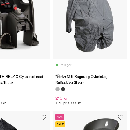
På lager
(2)
TH RELAX Cykelstol med
North 13.5 Regnslag Cykelstol,
ey/Black
Reflective Silver
219 kr
49 kr
Tidl. pris: 299 kr
-22%
SALE