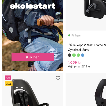
På lager
(3)
Thule Yepp 2 Maxi Frame 
Cykelstol, Sort
1.069 kr
Vejl. pris: 1.249 kr
-13%
SALE