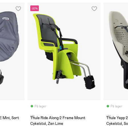
-20%
På lager
På lager
(2)
(0)
 Mini, Sort
Thule Ride Along 2 Frame Mount
Thule Yepp 
Cykelstol, Zen Lime
Cykelstol, S