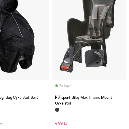
På lager
(0)
egnslag Cykelstol, Sort
Polisport Bilby Maxi Frame Mount
Cykelstol
449 kr
 kr