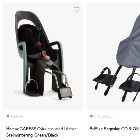
På lager
6 TILBAGE
(4)
(0)
Hamax CARESS Cykelstol med Låsbar
BoBike Regnslag GO & ONE
Stelmontering, Green/Black