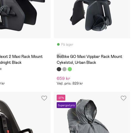
På lager
(2)
Nexxt 2 Maxi Rack Mount
BoBike GO Maxi Vippbar Rack Mount
idnight Black
Cykelstol, Urban Black
659 kr
9 kr
Vejl. pris: 829 kr
-27%
Supergod pris