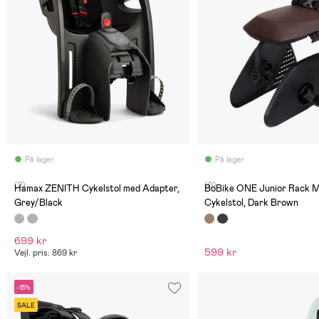
På lager
På lager
(2)
(0)
Hamax ZENITH Cykelstol med Adapter,
BoBike ONE Junior Rack 
Grey/Black
Cykelstol, Dark Brown
699 kr
599 kr
Vejl. pris: 869 kr
-18%
SALE