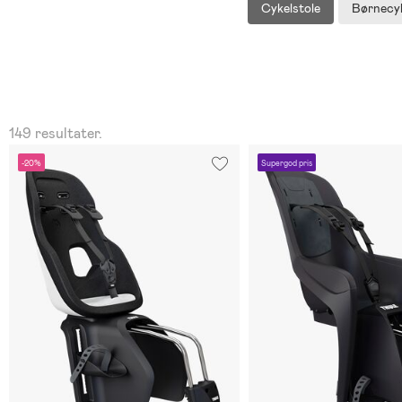
Cykelstole
Børnecyk
149 resultater.
-20%
Supergod pris