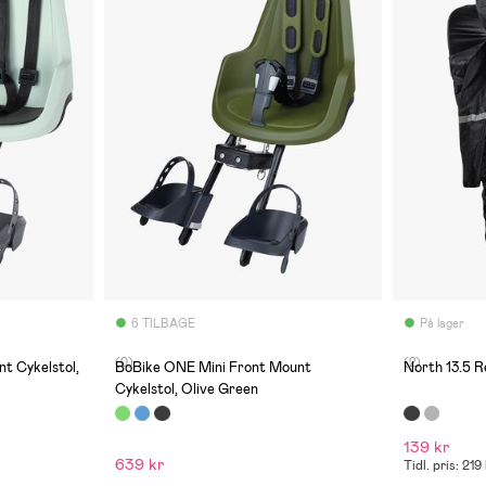
6 TILBAGE
På lager
(0)
(2)
t Cykelstol,
BoBike ONE Mini Front Mount
North 13.5 R
Cykelstol, Olive Green
139 kr
639 kr
Tidl. pris: 219