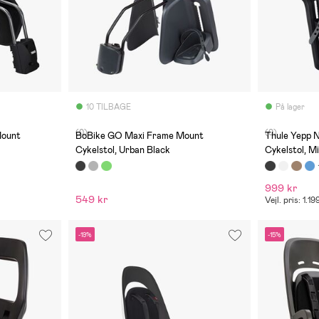
10 TILBAGE
På lager
(0)
(0)
Mount
BoBike GO Maxi Frame Mount
Thule Yepp 
Cykelstol, Urban Black
Cykelstol, M
999 kr
549 kr
Vejl. pris: 1.19
-19%
-15%