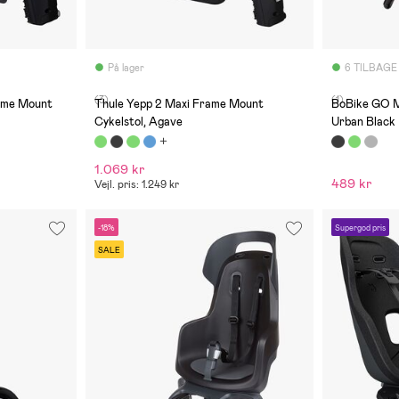
På lager
6 TILBAGE
(3)
(1)
rame Mount
Thule Yepp 2 Maxi Frame Mount
BoBike GO M
Cykelstol, Agave
Urban Black
1.069 kr
489 kr
Vejl. pris: 1.249 kr
-18%
Supergod pris
SALE