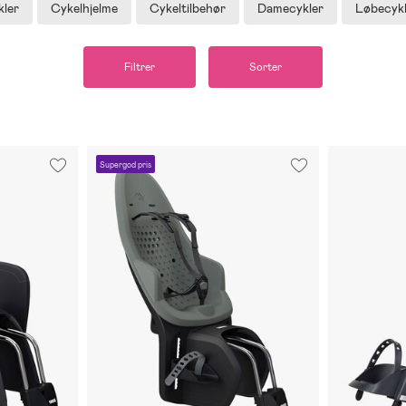
ler
Cykelhjelme
Cykeltilbehør
Damecykler
Løbecykl
Filtrer
Sorter
Supergod pris