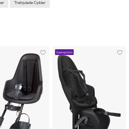
er
Trehjulede Cykler
Supergod pris