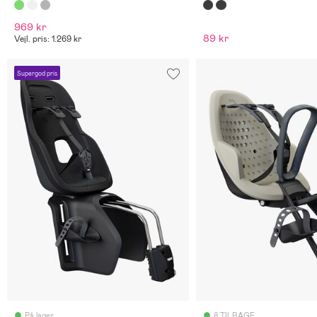
969 kr
89 kr
Vejl. pris: 1.269 kr
Supergod pris
På lager
8 TILBAGE