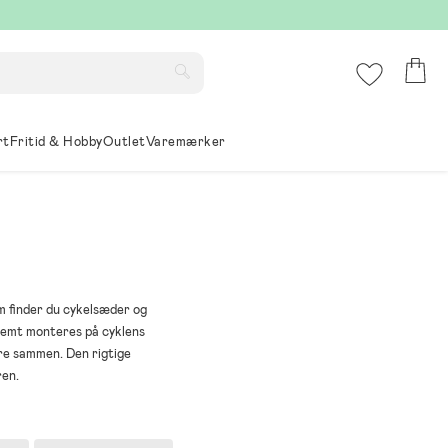
rt
Fritid & Hobby
Outlet
Varemærker
om finder du cykelsæder og
r nemt monteres på cyklens
ure sammen. Den rigtige
ren.