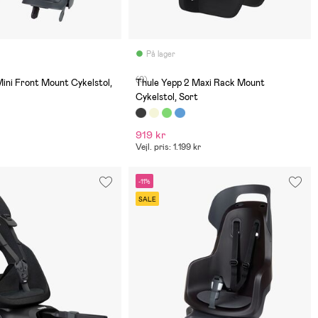
På lager
(0)
ini Front Mount Cykelstol,
Thule Yepp 2 Maxi Rack Mount
Cykelstol, Sort
919 kr
Vejl. pris: 1.199 kr
-11%
SALE