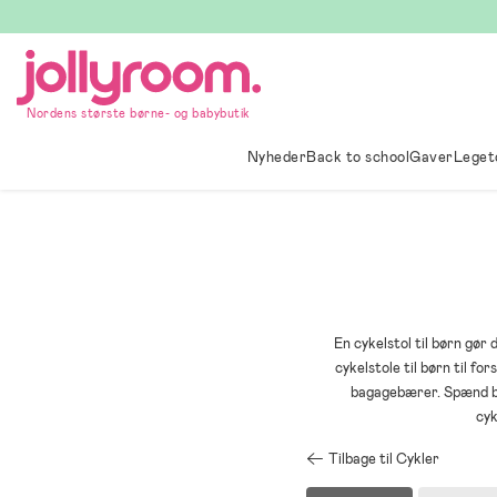
Hoppa
till
innehållet
Nordens største børne- og babybutik
Nyheder
Back to school
Gaver
Leget
En cykelstol til børn gør
cykelstole til børn til f
bagagebærer. Spænd bar
cyk
Tilbage til Cykler