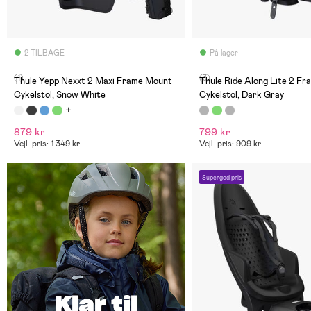
2 TILBAGE
På lager
(1)
(3)
Thule Yepp Nexxt 2 Maxi Frame Mount
Thule Ride Along Lite 2 F
Cykelstol, Snow White
Cykelstol, Dark Gray
879 kr
799 kr
Vejl. pris: 1.349 kr
Vejl. pris: 909 kr
Supergod pris