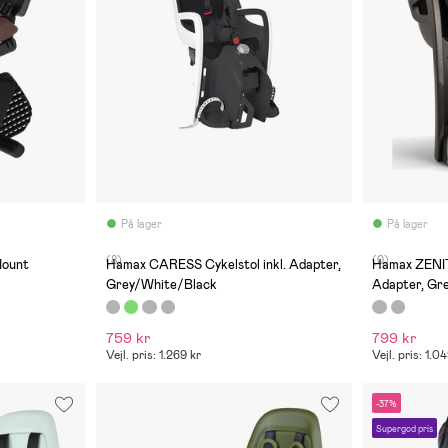
På lager
På lager
(8)
(0)
Mount
Hamax CARESS Cykelstol inkl. Adapter,
Hamax ZENI
Grey/White/Black
Adapter, Gr
759 kr
799 kr
Vejl. pris: 1.269 kr
Vejl. pris: 1.0
-37%
Supergod pris