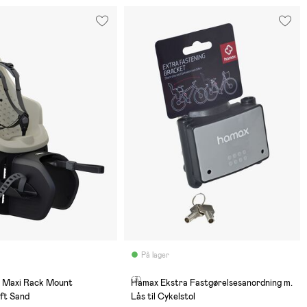
På lager
(3)
2 Maxi Rack Mount
Hamax Ekstra Fastgørelsesanordning m.
oft Sand
Lås til Cykelstol