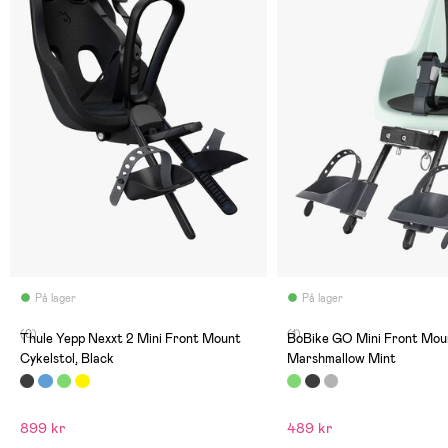
På lager
På lager
(0)
(1)
Thule Yepp Nexxt 2 Mini Front Mount
BoBike GO Mini Front Moun
Cykelstol, Black
Marshmallow Mint
899 kr
489 kr