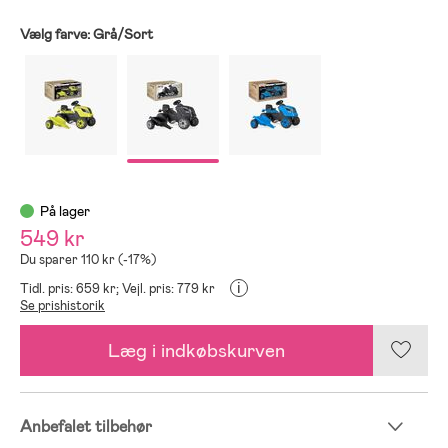
Vælg farve:
Grå/Sort
På lager
549 kr
Du sparer 110 kr (-17%)
i
Tidl. pris: 659 kr;
Vejl. pris: 779 kr
Se prishistorik
Læg i indkøbskurven
Anbefalet tilbehør