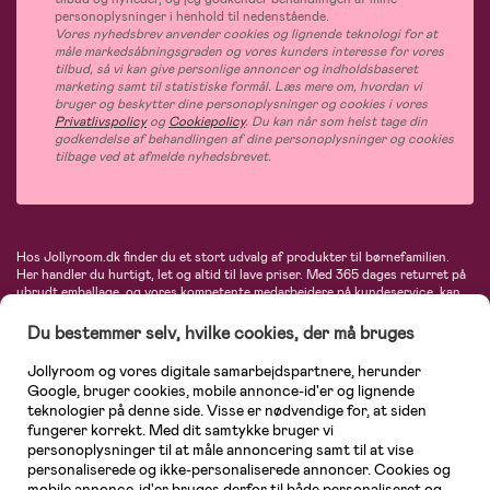
personoplysninger i henhold til nedenstående.
Vores nyhedsbrev anvender cookies og lignende teknologi for at
måle markedsåbningsgraden og vores kunders interesse for vores
tilbud, så vi kan give personlige annoncer og indholdsbaseret
marketing samt til statistiske formål. Læs mere om, hvordan vi
bruger og beskytter dine personoplysninger og cookies i vores
Privatlivspolicy
og
Cookiepolicy
. Du kan når som helst tage din
godkendelse af behandlingen af dine personoplysninger og cookies
tilbage ved at afmelde nyhedsbrevet.
Hos Jollyroom.dk finder du et stort udvalg af produkter til børnefamilien.
Her handler du hurtigt, let og altid til lave priser. Med 365 dages returret på
ubrudt emballage, og vores kompetente medarbejdere på kundeservice, kan
du føle dig helt tryg, når du handler hos os. I vores udvalg finder du
barnevogne, autostole, børne- og babytøj, produkter til gravide og ammende
Du bestemmer selv, hvilke cookies, der må bruges
mødre, indretning og inspiration, legetøj, babyudstyr og meget mere. Vi
tilbyder produkter fra velkendte varemærker som Britax, Maxi-Cosi, Baby
Jollyroom og vores digitale samarbejdspartnere, herunder
Jogger, BabyBjörn, Didriksons, KidKraft, Ergobaby, Phillips Avent, Neonate,
Google, bruger cookies, mobile annonce-id'er og lignende
Cybex, LEGO og mange flere. Kort sagt - et kæmpe sortiment venter på dig!
teknologier på denne side. Visse er nødvendige for, at siden
fungerer korrekt. Med dit samtykke bruger vi
personoplysninger til at måle annoncering samt til at vise
personaliserede og ikke-personaliserede annoncer. Cookies og
mobile annonce-id'er bruges derfor til både personaliseret og