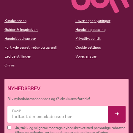
Kundeservice
Leveringsoplysninger
Guider & Inspiration
Handel og betaling
Handelsbetingelser
Privatlivspolitik
Fortrydelsesret, retur og garanti
Cookie settings
Ledige stillinger
Vores ansvar
Om os
NYHEDSBREV
Bliv nyhedsbrevsabonnent og få eksklusive fordele!
Email*
Ja, tak!
Jeg vil gerne modtage nyhedsbrevet med personlige rabatter,
tilbud og nyheder, og jeg godkender behandlingen af mine