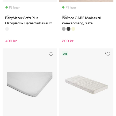
På lager
På lager
(2)
(29)
BabyMatex Softi Plus
Beemoo CARE Madras til
Ortopædisk Børnemadras 40 x
Weekendseng, Slate
90 cm
499 kr
299 kr
Øko