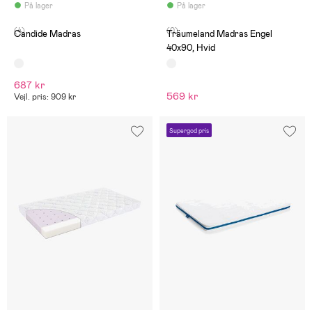
På lager
På lager
(4)
(0)
Candide Madras
Träumeland Madras Engel
40x90, Hvid
687 kr
569 kr
Vejl. pris: 909 kr
Supergod pris