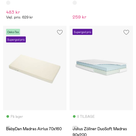
483 kr
259 kr
Vejl. pris: 629 kr
Oeko-Tex
Supergod pris
Supergod pris
På lager
8 TILBAGE
(1)
(0)
BabyDan Madras Airlux 70x160
Julius Zöllner DuoSoft Madras
90x200