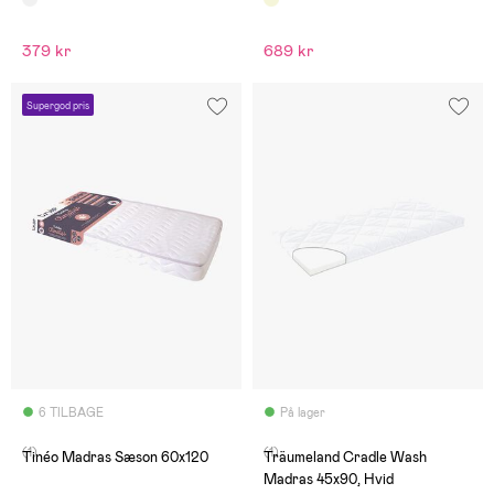
379 kr
689 kr
Supergod pris
6 TILBAGE
På lager
(1)
(1)
Tinéo Madras Sæson 60x120
Träumeland Cradle Wash
Madras 45x90, Hvid