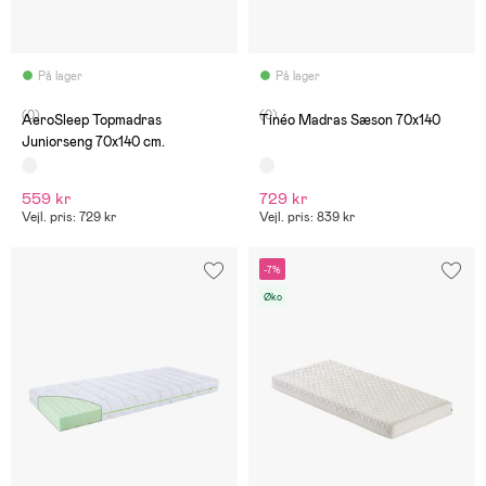
På lager
På lager
(0)
(0)
AeroSleep Topmadras
Tinéo Madras Sæson 70x140
Juniorseng 70x140 cm.
559 kr
729 kr
Vejl. pris: 729 kr
Vejl. pris: 839 kr
-7%
Øko