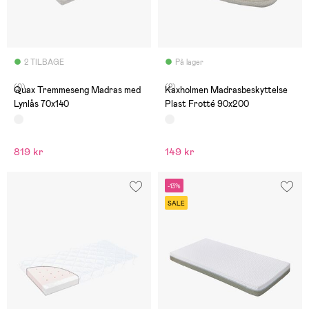
2 TILBAGE
På lager
(0)
(2)
Quax Tremmeseng Madras med
Kaxholmen Madrasbeskyttelse
Lynlås 70x140
Plast Frotté 90x200
819 kr
149 kr
-13%
SALE