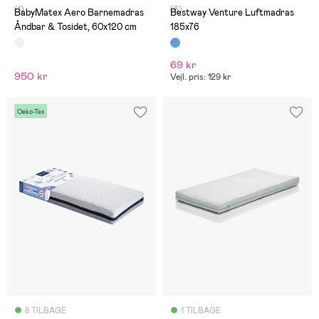
(1)
(6)
BabyMatex Aero Barnemadras
Bestway Venture Luftmadras
Åndbar & Tosidet, 60x120 cm
185x76
69 kr
950 kr
Vejl. pris: 129 kr
Oeko-Tex
8 TILBAGE
1 TILBAGE