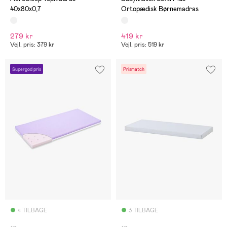
40x80x0,7
Ortopædisk Børnemadras
279 kr
419 kr
Vejl. pris: 379 kr
Vejl. pris: 519 kr
Supergod pris
Prismatch
4 TILBAGE
3 TILBAGE