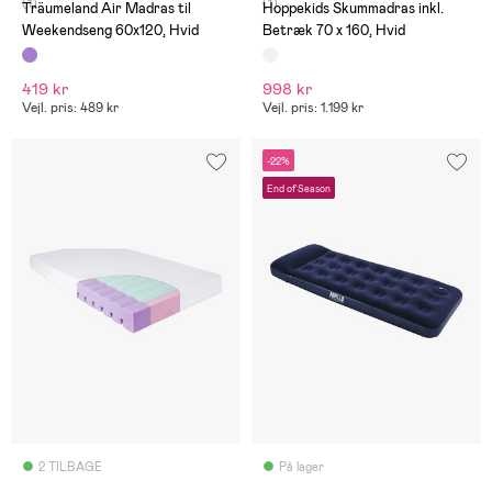
(1)
(1)
Träumeland Air Madras til
Hoppekids Skummadras inkl.
Weekendseng 60x120, Hvid
Betræk 70 x 160, Hvid
419 kr
998 kr
Vejl. pris: 489 kr
Vejl. pris: 1.199 kr
-22%
End of Season
2 TILBAGE
På lager