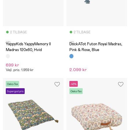
2 TILBAGE
2 TILBAGE
(0)
(0)
YappyKids YappyMemory II
DockATot Futon Royal Madras,
Madras 120x60, Hvid
Pink & Rose, Blue
699 kr
2.099 kr
Vejl. pris: 1.959 kr
Oeko-Tex
-43%
Supergod pris
Oeko-Tex