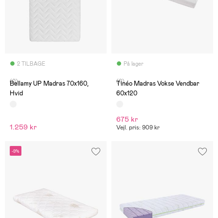
2 TILBAGE
På lager
(0)
(0)
Bellamy UP Madras 70x160,
Tinéo Madras Vokse Vendbar
Hvid
60x120
675 kr
1.259 kr
Vejl. pris: 909 kr
-9%