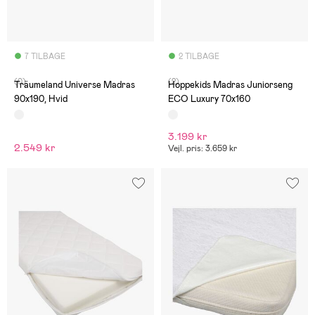
7 TILBAGE
2 TILBAGE
(0)
(2)
Träumeland Universe Madras
Hoppekids Madras Juniorseng
90x190, Hvid
ECO Luxury 70x160
3.199 kr
2.549 kr
Vejl. pris: 3.659 kr