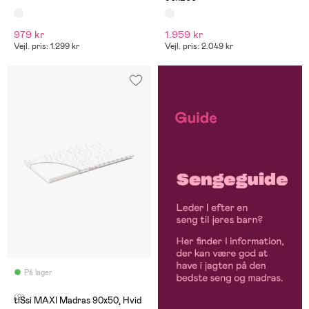
979 kr
1.959 kr
Vejl. pris: 1.299 kr
Vejl. pris: 2.049 kr
På lager
(2)
tiSsi MAXI Madras 90x50, Hvid