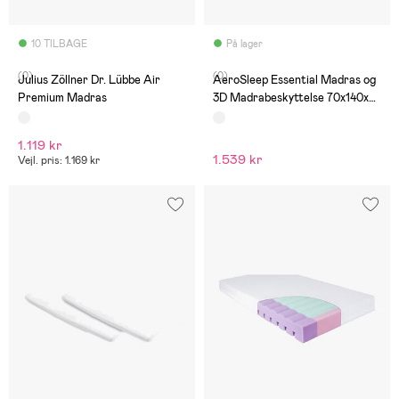
10 TILBAGE
På lager
(0)
(0)
Julius Zöllner Dr. Lübbe Air
AeroSleep Essential Madras og
Premium Madras
3D Madrabeskyttelse 70x140x9
Cm
1.119 kr
1.539 kr
Vejl. pris: 1.169 kr