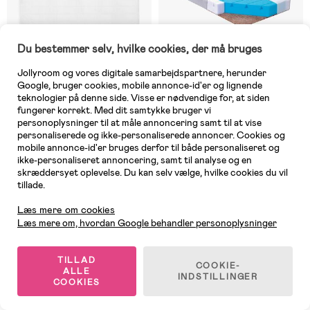
Du bestemmer selv, hvilke cookies, der må bruges
Jollyroom og vores digitale samarbejdspartnere, herunder
Google, bruger cookies, mobile annonce-id'er og lignende
teknologier på denne side. Visse er nødvendige for, at siden
fungerer korrekt. Med dit samtykke bruger vi
På lager
7 TILBAGE
personoplysninger til at måle annoncering samt til at vise
personaliserede og ikke-personaliserede annoncer. Cookies og
(4)
(6)
AeroSleep Overmadras
BabyMatex Colorado
mobile annonce-id'er bruges derfor til både personaliseret og
60x120x0,7cm
Børnemadras med kokosmåtte,
ikke-personaliseret annoncering, samt til analyse og en
70x140 cm
skræddersyet oplevelse. Du kan selv vælge, hvilke cookies du vil
tillade.
561 kr
939 kr
Kundeservice
Vejl. pris: 799 kr
Vejl. pris: 989 kr
Læs mere om cookies
Læs mere om, hvordan Google behandler personoplysninger
TILLAD
COOKIE-
ALLE
INDSTILLINGER
COOKIES