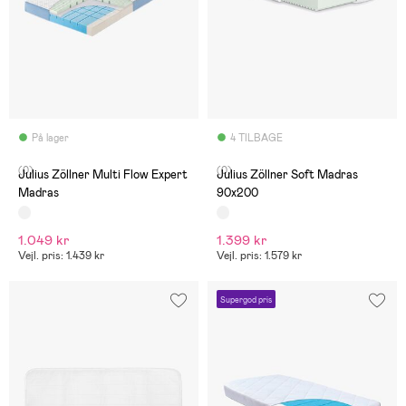
På lager
4 TILBAGE
(0)
(0)
Julius Zöllner Multi Flow Expert
Julius Zöllner Soft Madras
Madras
90x200
1.049 kr
1.399 kr
Vejl. pris: 1.439 kr
Vejl. pris: 1.579 kr
Supergod pris