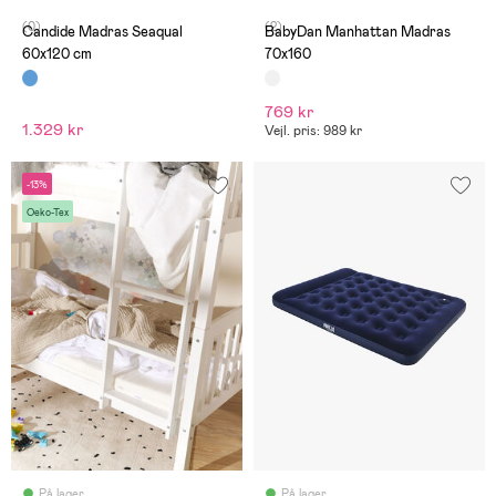
(0)
(2)
Candide Madras Seaqual
BabyDan Manhattan Madras
60x120 cm
70x160
769 kr
1.329 kr
Vejl. pris: 989 kr
-13%
Oeko-Tex
På lager
På lager