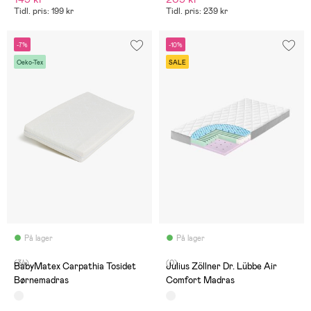
Tidl. pris: 199 kr
Tidl. pris: 239 kr
-7%
-10%
Oeko-Tex
SALE
På lager
På lager
(34)
(0)
BabyMatex Carpathia Tosidet
Julius Zöllner Dr. Lübbe Air
Børnemadras
Comfort Madras