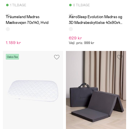
1 TILBAGE
8 TILBAGE
(1)
(3)
Träumeland Madras
AeroSleep Evolution Madras og
Mælkevejen 70x140, Hvid
3D Madrabeskyttelse 40x90x4
Cm
629 kr
1.189 kr
Vejl. pris: 999 kr
Oeko-Tex