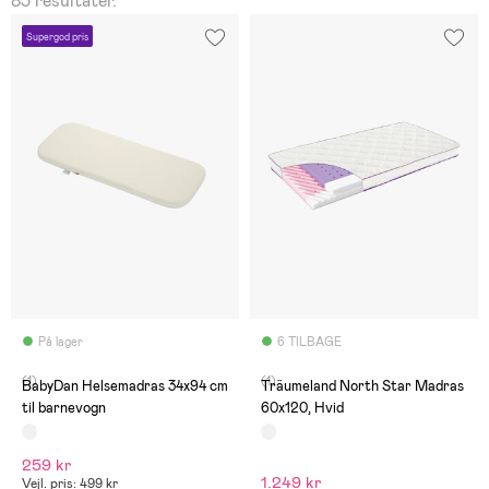
83 resultater.
Supergod pris
På lager
6 TILBAGE
(1)
(1)
BabyDan Helsemadras 34x94 cm
Träumeland North Star Madras
til barnevogn
60x120, Hvid
259 kr
1.249 kr
Vejl. pris: 499 kr