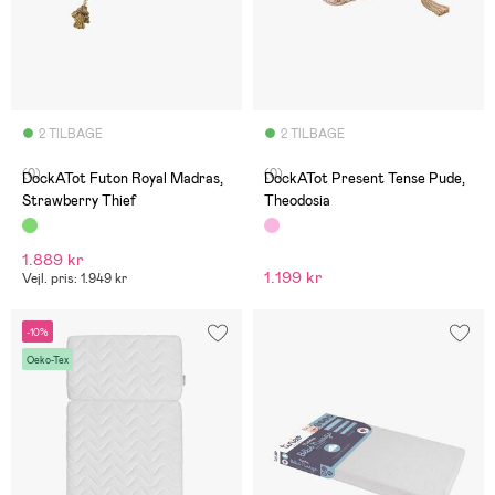
2 TILBAGE
2 TILBAGE
(0)
(0)
DockATot Futon Royal Madras,
DockATot Present Tense Pude,
Strawberry Thief
Theodosia
1.889 kr
1.199 kr
Vejl. pris: 1.949 kr
-10%
Oeko-Tex