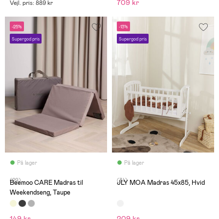
709 kr
Vejl. pris: 889 kr
-25%
-13%
Supergod pris
Supergod pris
På lager
På lager
(29)
(34)
Beemoo CARE Madras til
JLY MOA Madras 45x85, Hvid
Weekendseng, Taupe
149 kr
209 kr