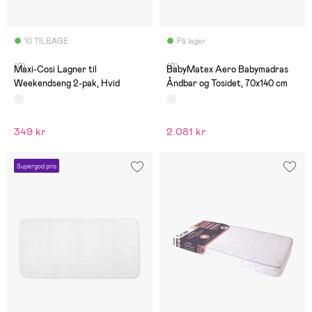
10 TILBAGE
På lager
(0)
(0)
Maxi-Cosi Lagner til
BabyMatex Aero Babymadras
Weekendseng 2-pak, Hvid
Åndbar og Tosidet, 70x140 cm
349 kr
2.081 kr
Supergod pris