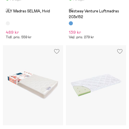
(8)
(3)
JLY Madras SELMA, Hvid
Bestway Venture Luftmadras
203x152
489 kr
139 kr
Tidl. pris: 559 kr
Vejl. pris: 279 kr