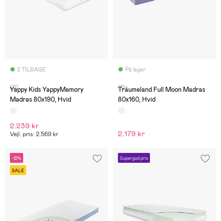
2 TILBAGE
På lager
(0)
(1)
Yappy Kids YappyMemory
Träumeland Full Moon Madras
Madras 80x190, Hvid
80x160, Hvid
2.239 kr
2.179 kr
Vejl. pris: 2.569 kr
-12%
Supergod pris
SALE