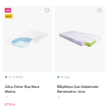
-12%
SALE
10 TILBAGE
På lager
(0)
(15)
Julius Zöllner Blue Wave
BabyMatex Dual Dobbeltsidet
Madras
Børnemadras i skum
679 kr