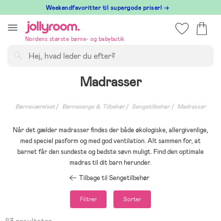
Hoppa
⁠ Weekendfavoritter til supergode priser! →
till
innehållet
Nordens største børne- og babybutik
Søg
Madrasser
Børneværelset
Børnesenge & Tilbehør
Sengetilbehør
Madrasser
Når det gælder madrasser findes der både økologiske, allergivenlige,
med speciel pasform og med god ventilation. Alt sammen for, at
barnet får den sundeste og bedste søvn muligt. Find den optimale
madras til dit barn herunder.
Tilbage til Sengetilbehør
Filtrer
Sorter