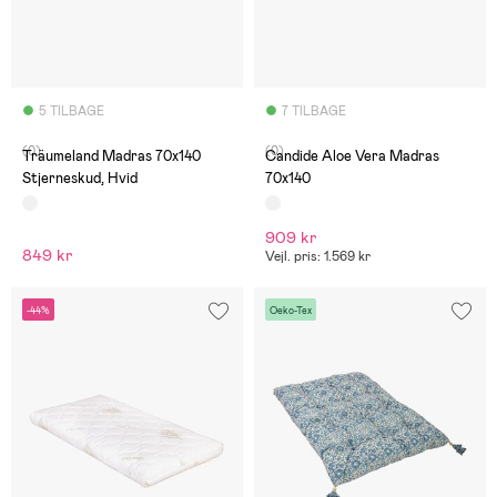
5 TILBAGE
7 TILBAGE
(0)
(0)
Träumeland Madras 70x140
Candide Aloe Vera Madras
Stjerneskud, Hvid
70x140
909 kr
849 kr
Vejl. pris: 1.569 kr
-44%
Oeko-Tex