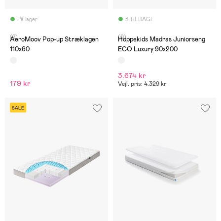
På lager
3 TILBAGE
(2)
(0)
AeroMoov Pop-up Stræklagen
Hoppekids Madras Juniorseng
110x60
ECO Luxury 90x200
3.674 kr
179 kr
Vejl. pris: 4.329 kr
SALE