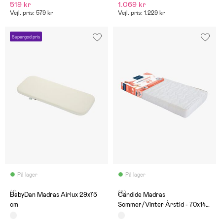
519 kr
1.069 kr
Vejl. pris: 579 kr
Vejl. pris: 1.229 kr
Supergod pris
På lager
På lager
(1)
(5)
BabyDan Madras Airlux 29x75
Candide Madras
cm
Sommer/Vinter Årstid - 70x140
cm