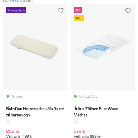
83 resultater.
Supergod pris
-12%
SALE
På lager
10 TILBAGE
(1)
(0)
BabyDan Helsemadras 34x94 cm
Julius Zöllner Blue Wave
til barnevogn
Madras
259 kr
679 kr
Vejl. pris: 499 kr
Vejl. pris: 889 kr