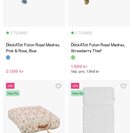
2 TILBAGE
2 TILBAGE
(0)
(0)
DockATot Futon Royal Madras,
DockATot Futon Royal Madras,
Pink & Rose, Blue
Strawberry Thief
1.889 kr
2.099 kr
Vejl. pris: 1.949 kr
-43%
-10%
Oeko-Tex
Oeko-Tex