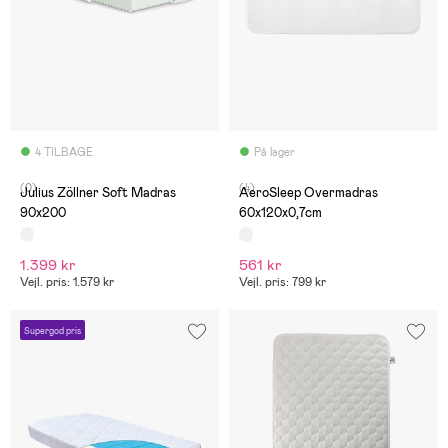
4 TILBAGE
På lager
(0)
(4)
Julius Zöllner Soft Madras
AeroSleep Overmadras
90x200
60x120x0,7cm
1.399 kr
561 kr
Vejl. pris: 1.579 kr
Vejl. pris: 799 kr
Supergod pris