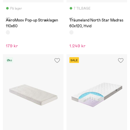
På lager
7 TILBAGE
(2)
(1)
AeroMoov Pop-up Stræklagen
Träumeland North Star Madras
110x60
60x120, Hvid
179 kr
1.249 kr
Øko
SALE