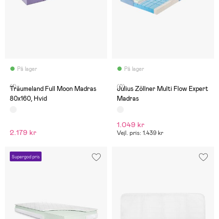
På lager
På lager
(1)
(0)
Träumeland Full Moon Madras
Julius Zöllner Multi Flow Expert
80x160, Hvid
Madras
1.049 kr
2.179 kr
Vejl. pris: 1.439 kr
Supergod pris