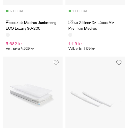
3 TILBAGE
10 TILBAGE
(0)
(0)
Hoppekids Madras Juniorseng
Julius Zöllner Dr. Lübbe Air
ECO Luxury 90x200
Premium Madras
3.682 kr
1.119 kr
Vejl. pris: 4.329 kr
Vejl. pris: 1.169 kr