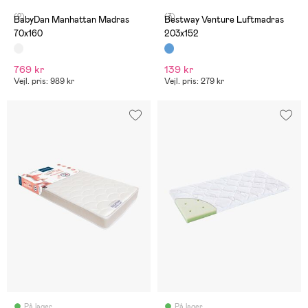
(2)
(3)
BabyDan Manhattan Madras
Bestway Venture Luftmadras
70x160
203x152
769 kr
139 kr
Vejl. pris: 989 kr
Vejl. pris: 279 kr
På lager
På lager