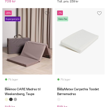
709 kr
Tidl. pris: 239 kr
-25%
-7%
Supergod pris
Oeko-Tex
På lager
På lager
(29)
(34)
Beemoo CARE Madras til
BabyMatex Carpathia Tosidet
Weekendseng, Taupe
Børnemadras
149 kr
519 kr