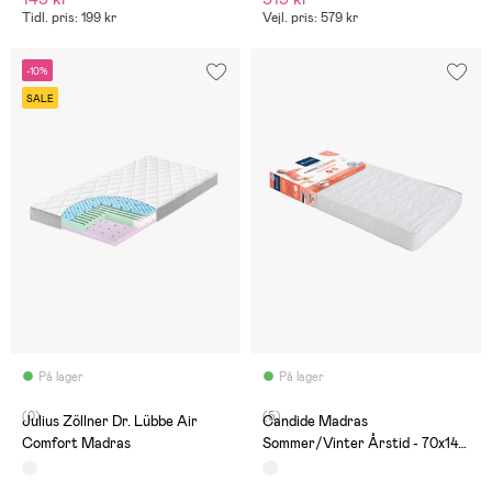
Tidl. pris: 199 kr
Vejl. pris: 579 kr
-10%
SALE
På lager
På lager
(0)
(5)
Julius Zöllner Dr. Lübbe Air
Candide Madras
Comfort Madras
Sommer/Vinter Årstid - 70x140
cm