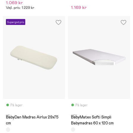
1.069 kr
1.169 kr
Vejl. pris: 1.229 kr
Supergod pris
På lager
På lager
(1)
(10)
BabyDan Madras Airlux 29x75
BabyMatex Softi Simpli
cm
Babymadras 60 x 120 cm