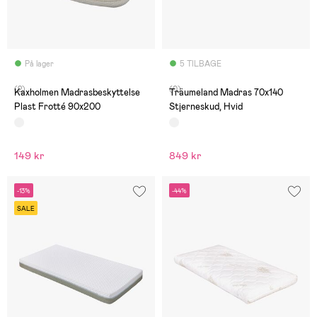
På lager
5 TILBAGE
(2)
(0)
Kaxholmen Madrasbeskyttelse
Träumeland Madras 70x140
Plast Frotté 90x200
Stjerneskud, Hvid
149 kr
849 kr
-13%
-44%
SALE