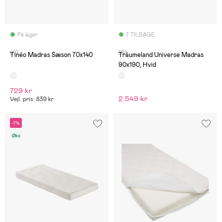
På lager
7 TILBAGE
(0)
(0)
Tinéo Madras Sæson 70x140
Träumeland Universe Madras
90x190, Hvid
729 kr
2.549 kr
Vejl. pris: 839 kr
-7%
Øko