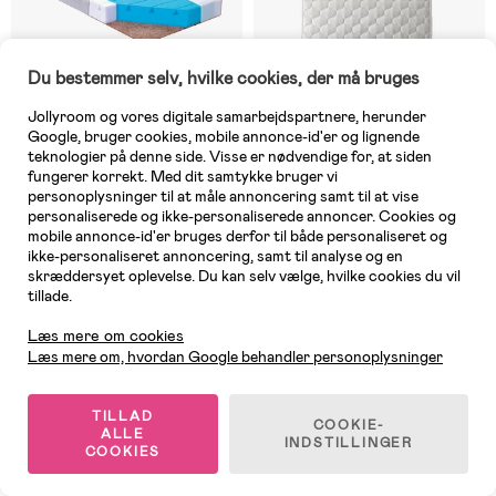
Du bestemmer selv, hvilke cookies, der må bruges
Jollyroom og vores digitale samarbejdspartnere, herunder
Google, bruger cookies, mobile annonce-id'er og lignende
teknologier på denne side. Visse er nødvendige for, at siden
fungerer korrekt. Med dit samtykke bruger vi
7 TILBAGE
3 TILBAGE
personoplysninger til at måle annoncering samt til at vise
personaliserede og ikke-personaliserede annoncer. Cookies og
(6)
(5)
BabyMatex Colorado
Umami Secura Vandtæt
mobile annonce-id'er bruges derfor til både personaliseret og
Børnemadras med kokosmåtte,
Madrasbeskyttelse 60x120
ikke-personaliseret annoncering, samt til analyse og en
70x140 cm
skræddersyet oplevelse. Du kan selv vælge, hvilke cookies du vil
tillade.
939 kr
Kundeservice
219 kr
Vejl. pris: 989 kr
Læs mere om cookies
Læs mere om, hvordan Google behandler personoplysninger
Supergod pris
TILLAD
COOKIE-
ALLE
INDSTILLINGER
COOKIES