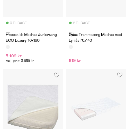
3 TILBAGE
2 TILBAGE
(2)
(0)
Hoppekids Madras Juniorseng
Quax Tremmeseng Madras med
ECO Luxury 70x160
Lynlås 70x140
3.199 kr
819 kr
Vejl. pris: 3.659 kr