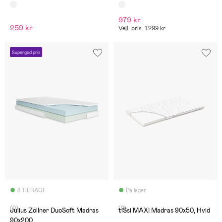
979 kr
259 kr
Vejl. pris: 1.299 kr
Supergod pris
8 TILBAGE
På lager
(0)
(2)
Julius Zöllner DuoSoft Madras
tiSsi MAXI Madras 90x50, Hvid
90x200