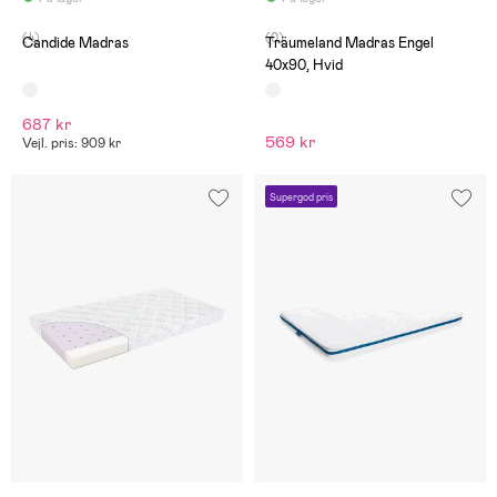
(4)
(0)
Candide Madras
Träumeland Madras Engel
40x90, Hvid
687 kr
569 kr
Vejl. pris: 909 kr
Supergod pris