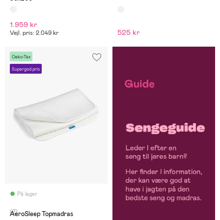
1.959 kr
525 kr
Vejl. pris: 2.049 kr
Oeko-Tex
Supergod pris
På lager
(2)
AeroSleep Topmadras