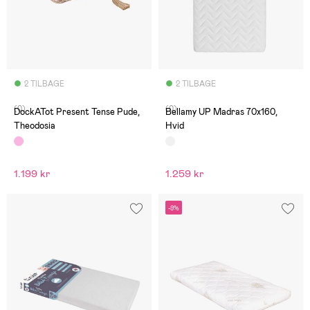
2 TILBAGE
2 TILBAGE
(0)
(0)
DockATot Present Tense Pude,
Bellamy UP Madras 70x160,
Theodosia
Hvid
1.199 kr
1.259 kr
-9%