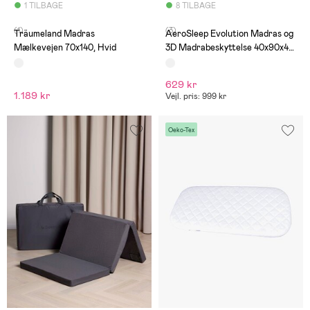
1 TILBAGE
8 TILBAGE
(1)
(3)
Träumeland Madras
AeroSleep Evolution Madras og
Mælkevejen 70x140, Hvid
3D Madrabeskyttelse 40x90x4
Cm
629 kr
1.189 kr
Vejl. pris: 999 kr
Oeko-Tex