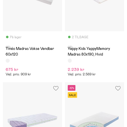
På lager
2 TILBAGE
(0)
(0)
Tinéo Madras Vokse Vendbar
Yappy Kids YappyMemory
60x120
Madras 80x190, Hvid
675 kr
2.239 kr
Vejl. pris: 909 kr
Vejl. pris: 2.569 kr
-12%
SALE