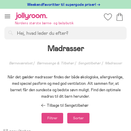
Hoppa
⁠ Weekendfavoritter til supergode priser! →
till
innehållet
Nordens største børne- og babybutik
Søg
Madrasser
Børneværelset
Børnesenge & Tilbehør
Sengetilbehør
Madrasser
Når det gælder madrasser findes der både økologiske, allergivenlige,
med speciel pasform og med god ventilation. Alt sammen for, at
barnet får den sundeste og bedste søvn muligt. Find den optimale
madras til dit barn herunder.
Tilbage til Sengetilbehør
Filtrer
Sorter