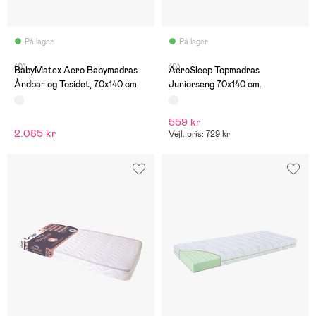
På lager
På lager
(0)
(0)
BabyMatex Aero Babymadras
AeroSleep Topmadras
Åndbar og Tosidet, 70x140 cm
Juniorseng 70x140 cm.
559 kr
2.085 kr
Vejl. pris: 729 kr