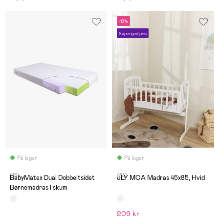
-13%
Supergod pris
På lager
På lager
(15)
(34)
BabyMatex Dual Dobbeltsidet
JLY MOA Madras 45x85, Hvid
Børnemadras i skum
209 kr