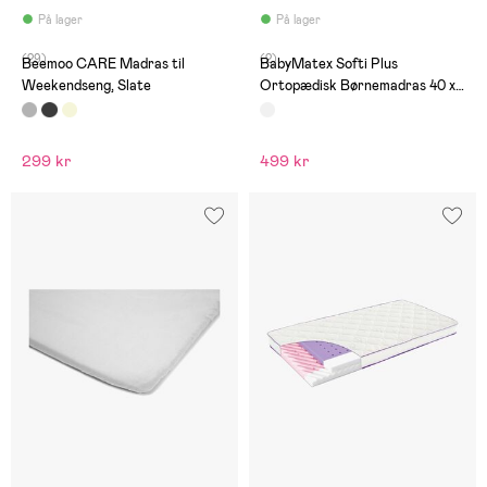
På lager
På lager
(29)
(2)
Beemoo CARE Madras til
BabyMatex Softi Plus
Weekendseng, Slate
Ortopædisk Børnemadras 40 x
90 cm
299 kr
499 kr