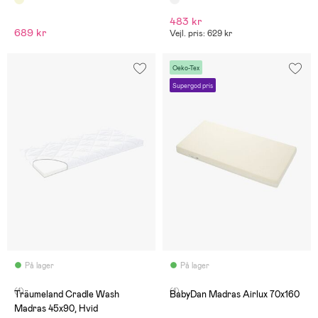
483 kr
689 kr
Vejl. pris: 629 kr
Oeko-Tex
Supergod pris
På lager
På lager
(1)
(1)
Träumeland Cradle Wash
BabyDan Madras Airlux 70x160
Madras 45x90, Hvid