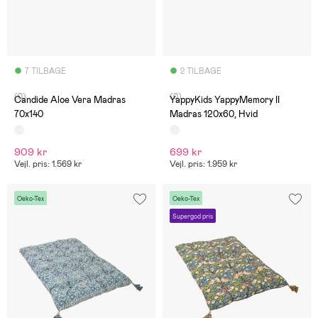
7 TILBAGE
2 TILBAGE
(0)
(0)
Candide Aloe Vera Madras
YappyKids YappyMemory II
70x140
Madras 120x60, Hvid
909 kr
699 kr
Vejl. pris: 1.569 kr
Vejl. pris: 1.959 kr
Oeko-Tex
Oeko-Tex
Supergod pris