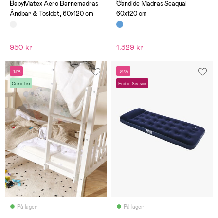
(1)
(0)
BabyMatex Aero Barnemadras
Candide Madras Seaqual
Åndbar & Tosidet, 60x120 cm
60x120 cm
950 kr
1.329 kr
-13%
-22%
Oeko-Tex
End of Season
På lager
På lager