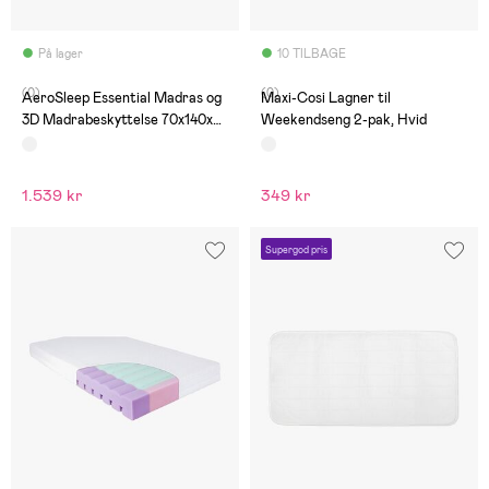
På lager
10 TILBAGE
(0)
(0)
AeroSleep Essential Madras og
Maxi-Cosi Lagner til
3D Madrabeskyttelse 70x140x9
Weekendseng 2-pak, Hvid
Cm
1.539 kr
349 kr
Supergod pris