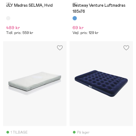
(8)
(6)
JLY Madras SELMA, Hvid
Bestway Venture Luftmadras
185x76
489 kr
69 kr
Tidl. pris: 559 kr
Vejl. pris: 129 kr
1 TILBAGE
På lager