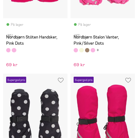
På lager
På lager
(35)
(83)
Nordbjørn Stöten Handsker,
Nordbjørn Stalon Vanter,
Pink Dots
Pink/Silver Dots
69 kr
69 kr
Supergod pris
Supergod pris