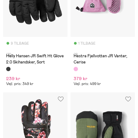
9 TILBAGE
1 TILBAGE
(0)
(1)
Helly Hansen JR Swift Ht Glove
Hestra Fjellvotten JR Vanter,
2.0 Skihandsker, Sort
Cerise
239 kr
379 kr
Vejl. pris: 349 kr
Vejl. pris: 499 kr