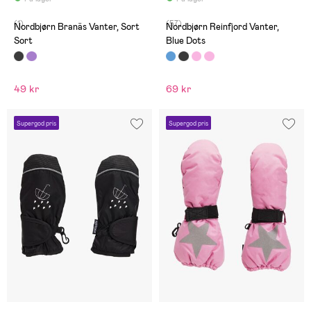
(1)
(57)
Nordbjørn Branäs Vanter, Sort
Nordbjørn Reinfjord Vanter,
Sort
Blue Dots
49 kr
69 kr
Supergod pris
Supergod pris