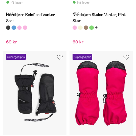
På lager
På lager
(57)
(83)
Nordbjørn Reinfjord Vanter,
Nordbjørn Stalon Vanter, Pink
Sort
Star
69 kr
69 kr
Supergod pris
Supergod pris