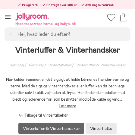
Hoppa
Prisgaranti
Fri fragt over 495 kr.
365 dages returret
till
Bestillinger efter kl. 12.00 sendes den følgende hverdag!
innehållet
Nordens største børne- og babybutik
Søg
Vinterluffer & Vinterhandsker
Børnetøj
Vintertøj
Vintertilbehør
Vinterluffer & Vinterhandsker
Når kulden rammer, er det vigtigt at holde børnenes hænder varme og
tørre. Med de rigtige vinterhandsker eller luffer kan dit barn lege
udenfor selv i koldt vejr uden at fryse. Her finder du modeller med
blødt og isolerende for, som beskytter mod både kulde og vind
...
Læs mere
Tilbage til Vintertilbehør
Vinterluffer & Vinterhandsker
Vinterhatte