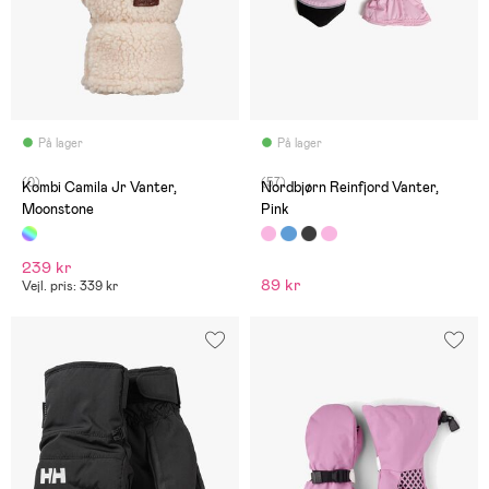
På lager
På lager
(0)
(57)
Kombi Camila Jr Vanter,
Nordbjørn Reinfjord Vanter,
Moonstone
Pink
239 kr
89 kr
Vejl. pris: 339 kr