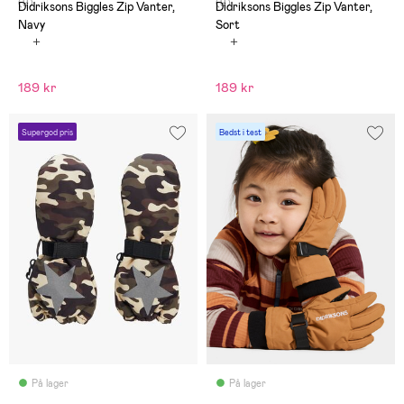
(9)
(9)
Didriksons Biggles Zip Vanter,
Didriksons Biggles Zip Vanter,
Navy
Sort
189 kr
189 kr
Supergod pris
Bedst i test
På lager
På lager