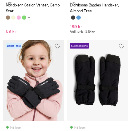
(83)
(18)
Nordbjørn Stalon Vanter, Camo
Didriksons Biggles Handsker,
Star
Almond Tree
189 kr
69 kr
Vejl. pris: 219 kr
Bedst i test
Supergod pris
På lager
På lager