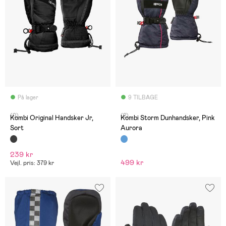
På lager
9 TILBAGE
(0)
(2)
Kombi Original Handsker Jr,
Kombi Storm Dunhandsker, Pink
Sort
Aurora
239 kr
499 kr
Vejl. pris: 379 kr