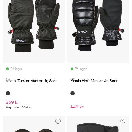
På lager
På lager
(1)
(0)
Kombi Tucker Vanter Jr, Sort
Kombi Hoft Vanter Jr, Sort
239 kr
449 kr
Vejl. pris: 339 kr