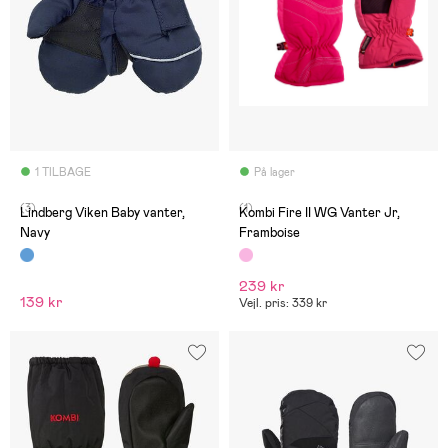
1 TILBAGE
På lager
(3)
(1)
Lindberg Viken Baby vanter,
Kombi Fire II WG Vanter Jr,
Navy
Framboise
239 kr
139 kr
Vejl. pris: 339 kr