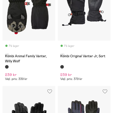
På lager
På lager
(0)
(0)
Kombi Animal Family Vanter,
Kombi Original Vanter Jr, Sort
Willy Wolf
239 kr
239 kr
Vejl. pris: 339 kr
Vejl. pris: 379 kr