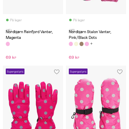
På lager
På lager
(15)
(83)
Nordbjørn Reinfjord Vanter,
Nordbjørn Stalon Vanter,
Magenta
Pink/Black Dots
69 kr
69 kr
Supergod pris
Supergod pris