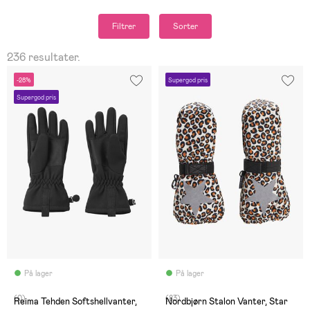
Filtrer
Sorter
236 resultater.
-28%
Supergod pris
Supergod pris
På lager
På lager
(0)
(83)
Reima Tehden Softshellvanter,
Nordbjørn Stalon Vanter, Star