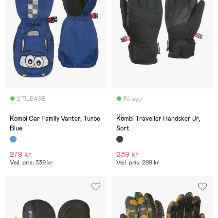
2 TILBAGE
På lager
(1)
(0)
Kombi Car Family Vanter, Turbo
Kombi Traveller Handsker Jr,
Blue
Sort
279 kr
239 kr
Vejl. pris: 339 kr
Vejl. pris: 299 kr