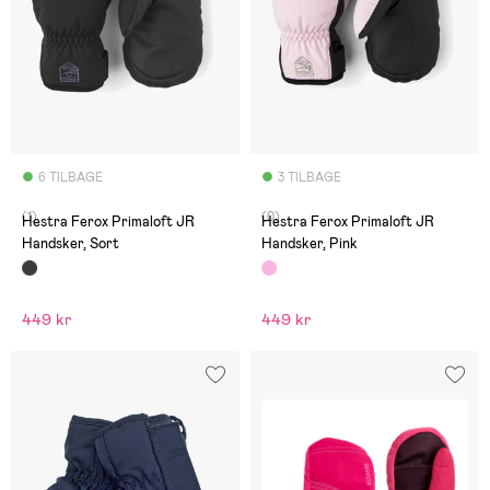
6 TILBAGE
3 TILBAGE
(1)
(0)
Hestra Ferox Primaloft JR
Hestra Ferox Primaloft JR
Handsker, Sort
Handsker, Pink
449 kr
449 kr