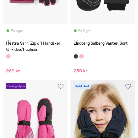
På lager
På lager
(6)
(4)
Hestra Sarri Zip JR Handsker,
Lindberg Salberg Vanter, Sort
Orkidee/Fuchsia
289 kr
239 kr
Supergod pris
Bedst i test