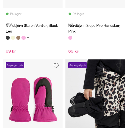
På lager
På lager
(83)
(8)
Nordbjørn Stalon Vanter, Black
Nordbjørn Slope Pro Handsker,
Leo
Pink
69 kr
69 kr
Supergod pris
Supergod pris