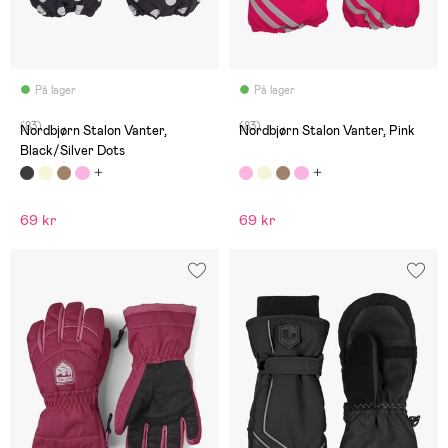
På lager
På lager
(83)
(83)
Nordbjørn Stalon Vanter,
Nordbjørn Stalon Vanter, Pink
Black/Silver Dots
69 kr
69 kr