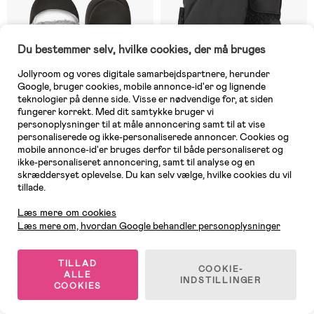
Du bestemmer selv, hvilke cookies, der må bruges
Jollyroom og vores digitale samarbejdspartnere, herunder
Google, bruger cookies, mobile annonce-id'er og lignende
teknologier på denne side. Visse er nødvendige for, at siden
fungerer korrekt. Med dit samtykke bruger vi
personoplysninger til at måle annoncering samt til at vise
personaliserede og ikke-personaliserede annoncer. Cookies og
mobile annonce-id'er bruges derfor til både personaliseret og
ikke-personaliseret annoncering, samt til analyse og en
6 TILBAGE
På lager
skræddersyet oplevelse. Du kan selv vælge, hvilke cookies du vil
tillade.
Kundeservice
(0)
(0)
Kombi Hoft Vanter Jr, Silver
Helly Hansen JR Swift Ht
Læs mere om cookies
Mitten 2.0 Vanter, Sort
Læs mere om, hvordan Google behandler personoplysninger
239 kr
449 kr
Vejl. pris: 349 kr
TILLAD
COOKIE-
ALLE
INDSTILLINGER
COOKIES
1
/
4