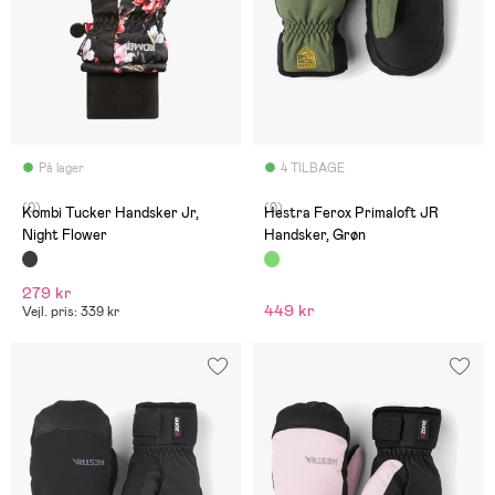
På lager
4 TILBAGE
(0)
(0)
Kombi Tucker Handsker Jr,
Hestra Ferox Primaloft JR
Night Flower
Handsker, Grøn
279 kr
449 kr
Vejl. pris: 339 kr