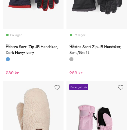
På lager
På lager
(5)
(3)
Hestra Sarri Zip JR Handsker,
Hestra Sarri Zip JR Handsker,
Dark Navy/Ivory
Sort/Grafit
289 kr
289 kr
Supergod pris