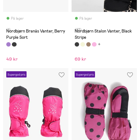
På lager
På lager
(1)
(83)
Nordbjørn Branäs Vanter, Berry
Nordbjørn Stalon Vanter, Black
Purple Sort
Stripe
49 kr
69 kr
Supergod pris
Supergod pris