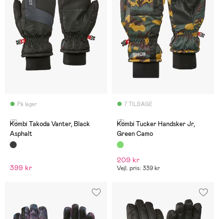
På lager
7 TILBAGE
(2)
(3)
Kombi Takoda Vanter, Black
Kombi Tucker Handsker Jr,
Asphalt
Green Camo
209 kr
399 kr
Vejl. pris: 339 kr