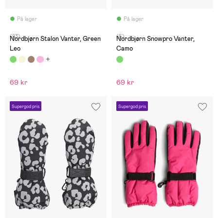
På lager
På lager
(83)
(5)
Nordbjørn Stalon Vanter, Green
Nordbjørn Snowpro Vanter,
Leo
Camo
69 kr
69 kr
Supergod pris
Supergod pris