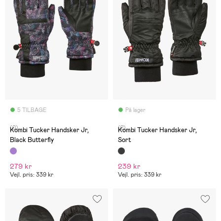
5 TILBAGE
På lager
(0)
(2)
Kombi Tucker Handsker Jr,
Kombi Tucker Handsker Jr,
Black Butterfly
Sort
279 kr
239 kr
Vejl. pris: 339 kr
Vejl. pris: 339 kr