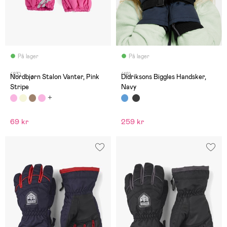
På lager
På lager
(83)
(18)
Nordbjørn Stalon Vanter, Pink
Didriksons Biggles Handsker,
Stripe
Navy
69 kr
259 kr