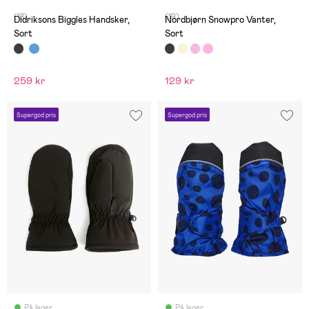
(18)
(19)
Didriksons Biggles Handsker,
Nordbjørn Snowpro Vanter,
Sort
Sort
259 kr
129 kr
Supergod pris
Supergod pris
På lager
På lager