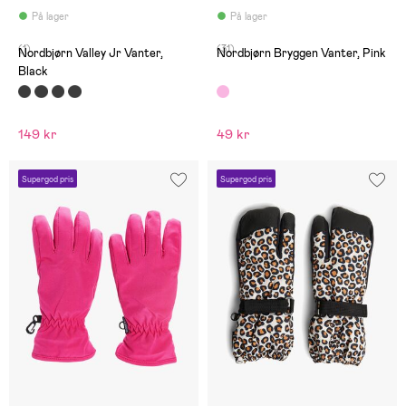
På lager
På lager
(1)
(31)
Nordbjørn Valley Jr Vanter,
Nordbjørn Bryggen Vanter, Pink
Black
149 kr
49 kr
Supergod pris
Supergod pris