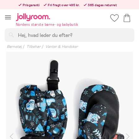
Hoppa
Prisgaranti
Fri fragt over 495 kr.
365 dages returret
till
Bestillinger efter kl. 12.00 sendes den følgende hverdag!
innehållet
Nordens største børne- og babybutik
Søg
Børnetøj
Tilbehør
Vanter & Handsker