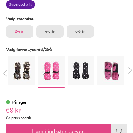
Supergod pris
Vælg størrelse
2-4 år
4-6 år
6-8 år
Vælg farve:
Lyserød/Grå
På lager
69 kr
Se prishistorik
Læg i indkøbskurven