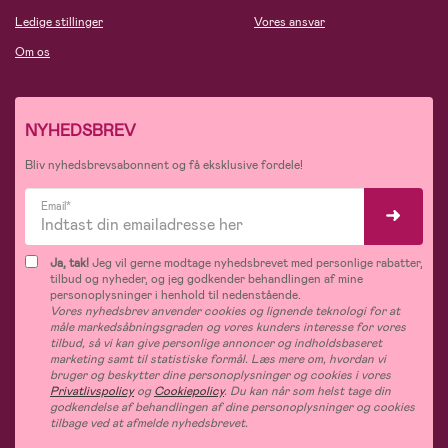
Ledige stillinger
Vores ansvar
Om os
NYHEDSBREV
Bliv nyhedsbrevsabonnent og få eksklusive fordele!
Email*
Ja, tak!
Jeg vil gerne modtage nyhedsbrevet med personlige rabatter,
tilbud og nyheder, og jeg godkender behandlingen af mine
personoplysninger i henhold til nedenstående.
Vores nyhedsbrev anvender cookies og lignende teknologi for at
måle markedsåbningsgraden og vores kunders interesse for vores
tilbud, så vi kan give personlige annoncer og indholdsbaseret
marketing samt til statistiske formål. Læs mere om, hvordan vi
bruger og beskytter dine personoplysninger og cookies i vores
Privatlivspolicy
og
Cookiepolicy
. Du kan når som helst tage din
godkendelse af behandlingen af dine personoplysninger og cookies
tilbage ved at afmelde nyhedsbrevet.