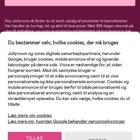
Hos Jollyroom.dk finder du et stort udvalg af produkter til børnefamilien.
Her handler du hurtigt, let og altid til lave priser. Med 365 dages returret på
ubrudt emballage, og vores kompetente medarbejdere på kundeservice, kan
du føle dig helt tryg, når du handler hos os. I vores udvalg finder du
barnevogne, autostole, børne- og babytøj, produkter til gravide og ammende
Du bestemmer selv, hvilke cookies, der må bruges
mødre, indretning og inspiration, legetøj, babyudstyr og meget mere. Vi
tilbyder produkter fra velkendte varemærker som Britax, Maxi-Cosi, Baby
Jollyroom og vores digitale samarbejdspartnere, herunder
Jogger, BabyBjörn, Didriksons, KidKraft, Ergobaby, Phillips Avent, Neonate,
Google, bruger cookies, mobile annonce-id'er og lignende
Cybex, LEGO og mange flere. Kort sagt - et kæmpe sortiment venter på dig!
teknologier på denne side. Visse er nødvendige for, at siden
fungerer korrekt. Med dit samtykke bruger vi
personoplysninger til at måle annoncering samt til at vise
personaliserede og ikke-personaliserede annoncer. Cookies og
mobile annonce-id'er bruges derfor til både personaliseret og
ikke-personaliseret annoncering, samt til analyse og en
skræddersyet oplevelse. Du kan selv vælge, hvilke cookies du vil
tillade.
Kundeservice
Læs mere om cookies
Læs mere om, hvordan Google behandler personoplysninger
TILLAD