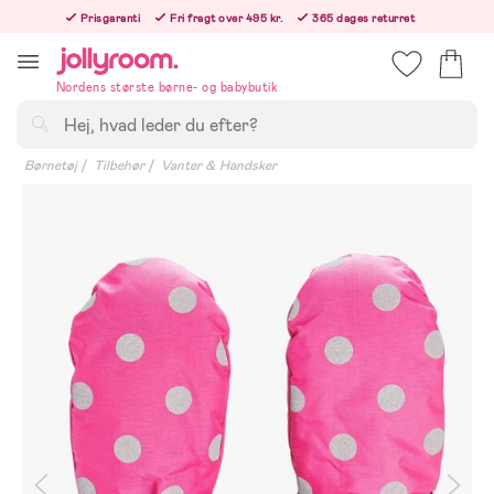
Hoppa
Prisgaranti
Fri fragt over 495 kr.
365 dages returret
till
Bestil i dag, så sender vi lige efter helligdagen
innehållet
Nordens største børne- og babybutik
Søg
Børnetøj
Tilbehør
Vanter & Handsker