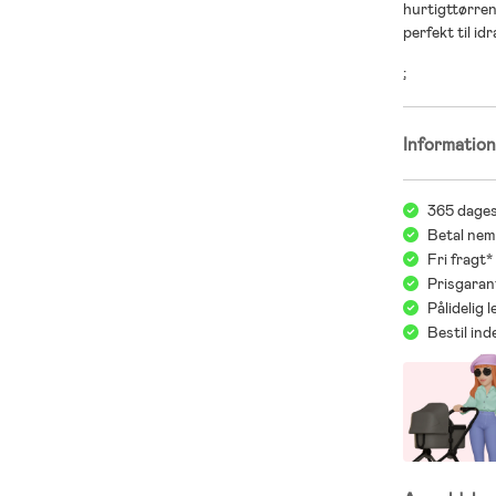
hurtigttørren
perfekt til i
;
Informatio
365 dages
Betal nem
Fri fragt
Prisgaran
Pålidelig 
Bestil in