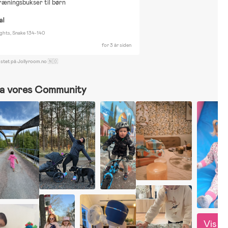
ræningsbukser til børn
al
ights, Snake 134-140
for 3 år siden
ostet på Jollyroom.no 🇳🇴
a vores Community
Vis 