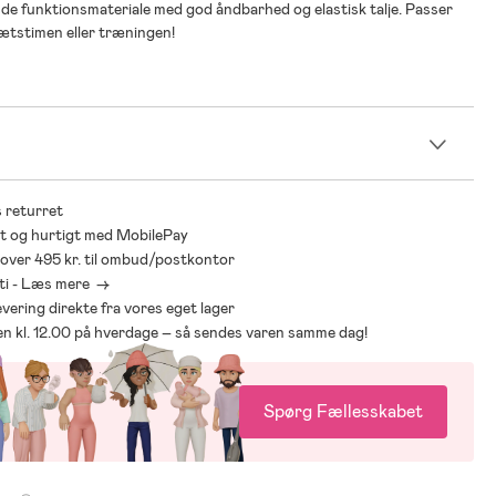
de funktionsmateriale med god åndbarhed og elastisk talje. Passer
drætstimen eller træningen!
n
 returret
t og hurtigt med MobilePay
* over 495 kr. til ombud/postkontor
ti - Læs mere ->
levering direkte fra vores eget lager
den kl. 12.00 på hverdage – så sendes varen samme dag!
Spørg Fællesskabet