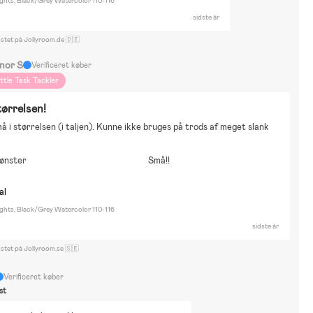
ights, Black/Grey Watercolor 110-116
sidste år
ostet på Jollyroom.de 🇩🇪
inor S
Verificeret køber
ittle Task Tackler
tørrelsen!
 i størrelsen (i taljen). Kunne ikke bruges på trods af meget slank 
mønster
Små!!
al
ights, Black/Grey Watercolor 110-116
sidste år
ostet på Jollyroom.se 🇸🇪
Verificeret køber
st