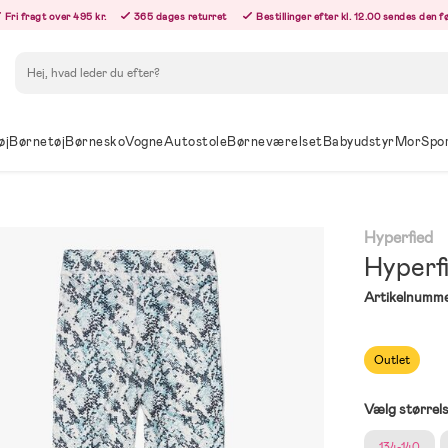
Fri fragt over 495 kr.
365 dages returret
Bestillinger efter kl. 12.00 sendes den 
Søg
øj
Børnetøj
Børnesko
Vogne
Autostole
Børneværelset
Babyudstyr
Mor
Spo
Hyperfied
Hyperf
Artikelnumme
Outlet
Vælg størrel
134-140