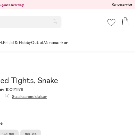
Kundeservice
følgende hverdag!
rt
Fritid & Hobby
Outlet
Varemærker
ied Tights, Snake
r:
10021279
(4)
Se alle anmeldelser
se
146-152
158-164