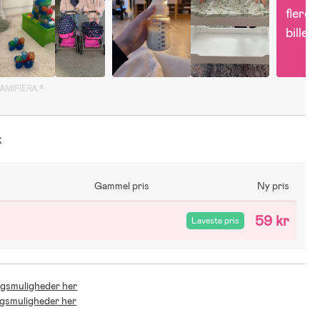
flere 
billed
GAMIFIERA.®
k
Gammel pris
Ny pris
59 kr
Laveste pris
ingsmuligheder her
ingsmuligheder her