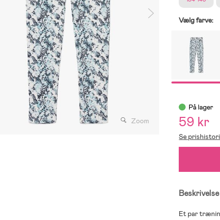
Vælg farve:
På lager
59 kr
Zoom
Se prishistor
Beskrivelse
Et par trænin