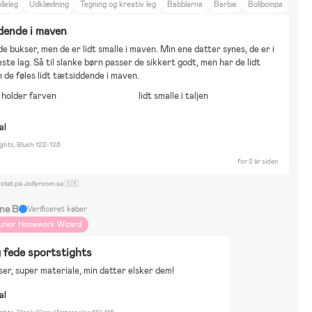
lleleg
Udklædning
Tegning og kreativ leg
Babblarna
Barbie
Bolibompa
ocomelon
Fåret Shaun
Gabbys Dollhouse
L.O.L. Surprise
dende i maven
asseMajas detektivbyrå
Minions
My little pony
PettsonFindus
e bukser, men de er lidt smalle i maven. Min ene datter synes, de er i 
ippi Långstrump
Sommarskuggan
Super Mario
Disney Frozen
ste lag. Så til slanke børn passer de sikkert godt, men har de lidt 
sney Princess
Hus
Bil
Bor på landet
 de føles lidt tætsiddende i maven.
holder farven
lidt smalle i taljen
al
ights, Blush 122-128
for 2 år siden
ostet på Jollyroom.se 🇸🇪
ne B
Verificeret køber
unior Homework Wizard
g fede sportstights
er, super materiale, min datter elsker dem!
al