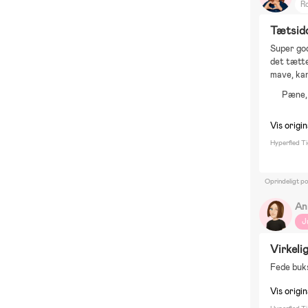
Ro
C
Tætsid
L
Super god
P
det tætte
Di
mave, kan
Pæne, 
Vis origin
Hyperfied T
Oprindeligt p
An
J
Virkeli
Fede buks
Vis origin