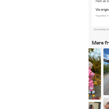
Helt ok t
Vis origin
Hyperfied T
Oprindeligt p
Mere fr