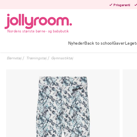
Hoppa
Prisgaranti
till
innehållet
Nordens største børne- og babybutik
Nyheder
Back to school
Gaver
Leget
Børnetøj
Træningstøj
Gymnastiktøj