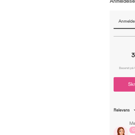
Anmeldels
Anmeldel
3
Baseret på 
Skr
Relevans
Ma
C