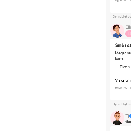
Hyperfied T
Oprindeligt p
Ell
L
Små i s
Meget små
barn.
Flot 
Vis origin
Hyperfied T
Oprindeligt p
Tj
Gæ