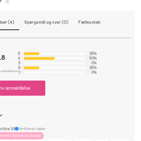
er
ser (4)
Spørgsmål og svar (0)
Fællesskab
5
25%
.8
4
50%
3
0%
2
25%
4 anmeldelser
1
0%
iv anmeldelse
rtina M
Verificeret køber
heerful Adventure Buddie