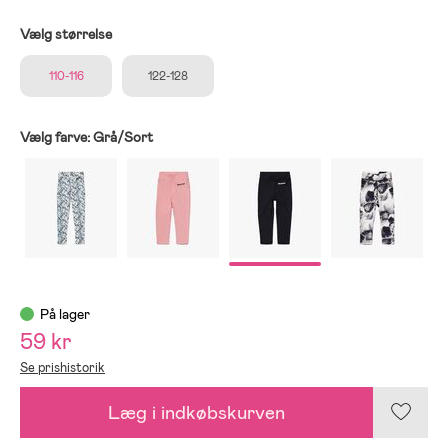
Vælg størrelse
110-116
122-128
Vælg farve:
Grå/Sort
På lager
59 kr
Se prishistorik
Læg i indkøbskurven