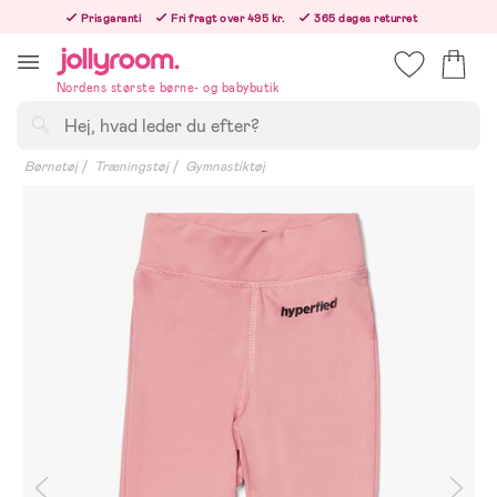
Hoppa
Prisgaranti
Fri fragt over 495 kr.
365 dages returret
till
Bestil i dag, så sender vi lige efter helligdagen
innehållet
Nordens største børne- og babybutik
Søg
Børnetøj
Træningstøj
Gymnastiktøj