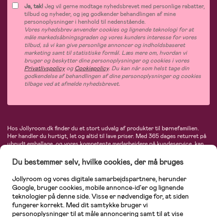
Ja, tak!
Jeg vil gerne modtage nyhedsbrevet med personlige rabatter,
tilbud og nyheder, og jeg godkender behandlingen af mine
personoplysninger i henhold til nedenstående.
Vores nyhedsbrev anvender cookies og lignende teknologi for at
måle markedsåbningsgraden og vores kunders interesse for vores
tilbud, så vi kan give personlige annoncer og indholdsbaseret
marketing samt til statistiske formål. Læs mere om, hvordan vi
bruger og beskytter dine personoplysninger og cookies i vores
Privatlivspolicy
og
Cookiepolicy
. Du kan når som helst tage din
godkendelse af behandlingen af dine personoplysninger og cookies
tilbage ved at afmelde nyhedsbrevet.
Hos Jollyroom.dk finder du et stort udvalg af produkter til børnefamilien.
Her handler du hurtigt, let og altid til lave priser. Med 365 dages returret på
ubrudt emballage, og vores kompetente medarbejdere på kundeservice, kan
du føle dig helt tryg, når du handler hos os. I vores udvalg finder du
barnevogne, autostole, børne- og babytøj, produkter til gravide og ammende
Du bestemmer selv, hvilke cookies, der må bruges
mødre, indretning og inspiration, legetøj, babyudstyr og meget mere. Vi
tilbyder produkter fra velkendte varemærker som Britax, Maxi-Cosi, Baby
Jollyroom og vores digitale samarbejdspartnere, herunder
Jogger, BabyBjörn, Didriksons, KidKraft, Ergobaby, Phillips Avent, Neonate,
Google, bruger cookies, mobile annonce-id'er og lignende
Cybex, LEGO og mange flere. Kort sagt - et kæmpe sortiment venter på dig!
teknologier på denne side. Visse er nødvendige for, at siden
fungerer korrekt. Med dit samtykke bruger vi
personoplysninger til at måle annoncering samt til at vise