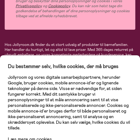
bruger og beskytter dine personoplysninger og cookies i vores
Privatlivspolicy
og
Cookiepolicy
. Du kan når som helst tage din
godkendelse af behandlingen af dine personoplysninger og cookies
tilbage ved at afmelde nyhedsbrevet.
Hos Jollyroom.dk finder du et stort udvalg af produkter til børnefamilien.
Her handler du hurtigt, let og altid til lave priser. Med 365 dages returret på
ubrudt emballage, og vores kompetente medarbejdere på kundeservice, kan
du føle dig helt tryg, når du handler hos os. I vores udvalg finder du
barnevogne, autostole, børne- og babytøj, produkter til gravide og ammende
Du bestemmer selv, hvilke cookies, der må bruges
mødre, indretning og inspiration, legetøj, babyudstyr og meget mere. Vi
tilbyder produkter fra velkendte varemærker som Britax, Maxi-Cosi, Baby
Jollyroom og vores digitale samarbejdspartnere, herunder
Jogger, BabyBjörn, Didriksons, KidKraft, Ergobaby, Phillips Avent, Neonate,
Google, bruger cookies, mobile annonce-id'er og lignende
Cybex, LEGO og mange flere. Kort sagt - et kæmpe sortiment venter på dig!
teknologier på denne side. Visse er nødvendige for, at siden
fungerer korrekt. Med dit samtykke bruger vi
personoplysninger til at måle annoncering samt til at vise
personaliserede og ikke-personaliserede annoncer. Cookies og
mobile annonce-id'er bruges derfor til både personaliseret og
ikke-personaliseret annoncering, samt til analyse og en
skræddersyet oplevelse. Du kan selv vælge, hvilke cookies du vil
tillade.
Læs mere om cookies