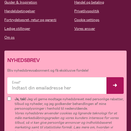
Guider & Inspiration
Handel og betaling
Handelsbetingelser
Privatlivspolitik
Fortrydelsesret, retur og garanti
Cookie settings
Ledige stillinger
Vores ansvar
Om os
NYHEDSBREV
Bliv nyhedsbrevsabonnent og få eksklusive fordele!
Email*
Ja, tak!
Jeg vil gerne modtage nyhedsbrevet med personlige rabatter,
tilbud og nyheder, og jeg godkender behandlingen af mine
personoplysninger i henhold til nedenstående.
Vores nyhedsbrev anvender cookies og lignende teknologi for at
måle markedsåbningsgraden og vores kunders interesse for vores
tilbud, så vi kan give personlige annoncer og indholdsbaseret
marketing samt til statistiske formål. Læs mere om, hvordan vi