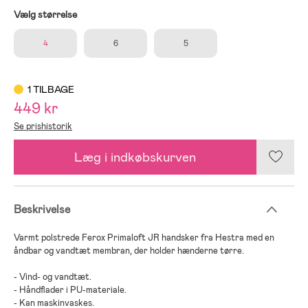
Vælg størrelse
4
6
5
1 TILBAGE
449 kr
Se prishistorik
Læg i indkøbskurven
Beskrivelse
Varmt polstrede Ferox Primaloft JR handsker fra Hestra med en
åndbar og vandtæt membran, der holder hænderne tørre.
- Vind- og vandtæt.
- Håndflader i PU-materiale.
- Kan maskinvaskes.