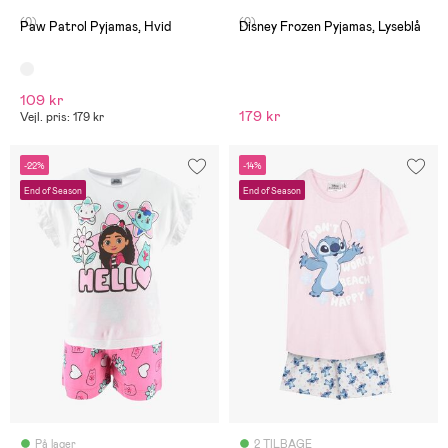
(0)
(0)
Paw Patrol Pyjamas, Hvid
Disney Frozen Pyjamas, Lyseblå
109 kr
179 kr
Vejl. pris: 179 kr
-22%
-14%
End of Season
End of Season
På lager
2 TILBAGE