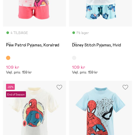
4 TILBAGE
På lager
(0)
(0)
Paw Patrol Pyjamas, Koralrød
Disney Stitch Pyjamas, Hvid
109 kr
109 kr
Vejl. pris: 159 kr
Vejl. pris: 159 kr
-22%
End of Season