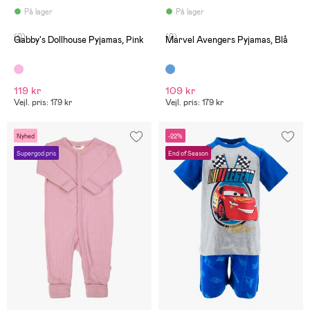
På lager
På lager
(0)
(0)
Gabby's Dollhouse Pyjamas, Pink
Marvel Avengers Pyjamas, Blå
119 kr
109 kr
Vejl. pris: 179 kr
Vejl. pris: 179 kr
Nyhed
-22%
Supergod pris
End of Season