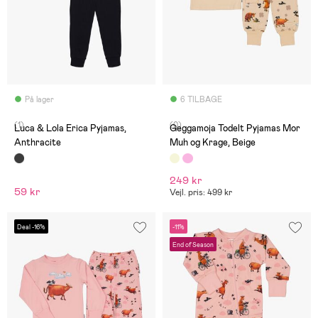
På lager
6 TILBAGE
(1)
(0)
Luca & Lola Erica Pyjamas,
Geggamoja Todelt Pyjamas Mor
Anthracite
Muh og Krage, Beige
249 kr
59 kr
Vejl. pris: 499 kr
Deal -16%
-11%
End of Season