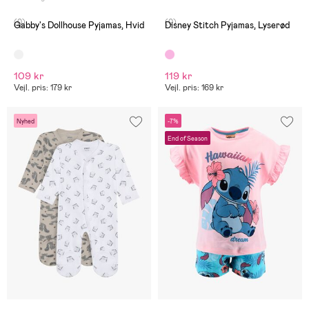
(0)
(0)
Gabby's Dollhouse Pyjamas, Hvid
Disney Stitch Pyjamas, Lyserød
109 kr
119 kr
Vejl. pris: 179 kr
Vejl. pris: 169 kr
Nyhed
-7%
End of Season