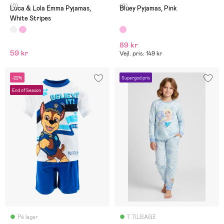
(0)
(0)
Luca & Lola Emma Pyjamas,
Bluey Pyjamas, Pink
White Stripes
89 kr
59 kr
Vejl. pris: 149 kr
-22%
Supergod pris
End of Season
På lager
7 TILBAGE