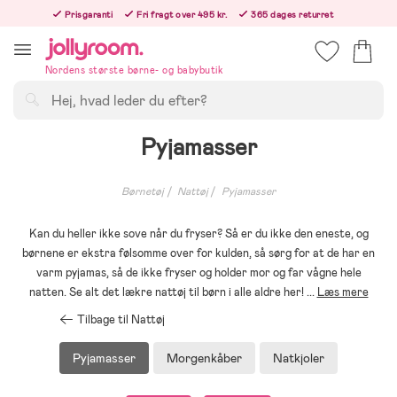
Hoppa
Prisgaranti
Fri fragt over 495 kr.
365 dages returret
till
Bestillinger efter kl. 12.00 sendes den følgende hverdag!
innehållet
Nordens største børne- og babybutik
Søg
Pyjamasser
Børnetøj
Nattøj
Pyjamasser
Kan du heller ikke sove når du fryser? Så er du ikke den eneste, og
børnene er ekstra følsomme over for kulden, så sørg for at de har en
varm pyjamas, så de ikke fryser og holder mor og far vågne hele
natten. Se alt det lækre nattøj til børn i alle aldre her!
...
Læs mere
Tilbage til Nattøj
Pyjamasser
Morgenkåber
Natkjoler