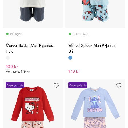
På lager
9 TILBAGE
(0)
(0)
Marvel Spider-Man Pyjamas,
Marvel Spider-Man Pyjamas,
Hvid
Blå
109 kr
179 kr
Vejl. pris: 179 kr
Supergod pris
Supergod pris