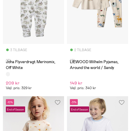
3 TILBAGE
2 TILBAGE
(0)
(0)
Joha Flyverdragt Merinomix,
LIEWOOD Wilhelm Pyjamas,
Off White
Around the world / Sandy
209 kr
149 kr
Vejl. pris: 329 kr
Vejl. pris: 340 kr
-10%
-31%
End of Season
End of Season