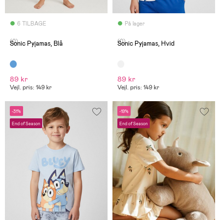
6 TILBAGE
På lager
(0)
(0)
Sonic Pyjamas, Blå
Sonic Pyjamas, Hvid
89 kr
89 kr
Vejl. pris: 149 kr
Vejl. pris: 149 kr
-31%
-19%
End of Season
End of Season