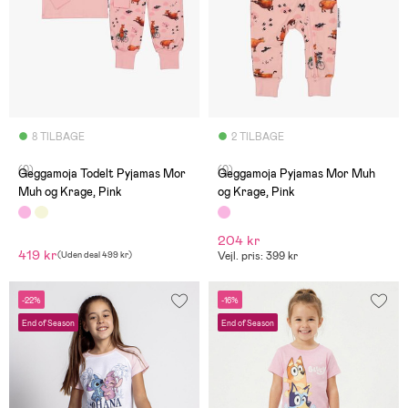
8 TILBAGE
2 TILBAGE
(0)
(0)
Geggamoja Todelt Pyjamas Mor
Geggamoja Pyjamas Mor Muh
Muh og Krage, Pink
og Krage, Pink
204 kr
419 kr
(
Uden deal
499 kr
)
Vejl. pris: 399 kr
-22%
-16%
End of Season
End of Season