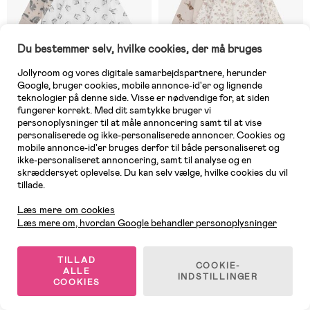
Du bestemmer selv, hvilke cookies, der må bruges
Jollyroom og vores digitale samarbejdspartnere, herunder
Google, bruger cookies, mobile annonce-id'er og lignende
teknologier på denne side. Visse er nødvendige for, at siden
fungerer korrekt. Med dit samtykke bruger vi
personoplysninger til at måle annoncering samt til at vise
personaliserede og ikke-personaliserede annoncer. Cookies og
mobile annonce-id'er bruges derfor til både personaliseret og
6 TILBAGE
6 TILBAGE
ikke-personaliseret annoncering, samt til analyse og en
skræddersyet oplevelse. Du kan selv vælge, hvilke cookies du vil
(0)
(8)
Pippi Baby Pyjamasdragt med
Pippi Baby Pyjamasdragt med
tillade.
Kundeservice
Zipp 2-pak, Rainy Day
Fod 2-pak, Violet Ice
Læs mere om cookies
Læs mere om, hvordan Google behandler personoplysninger
219 kr
219 kr
TILLAD
COOKIE-
ALLE
INDSTILLINGER
COOKIES
1
/
2