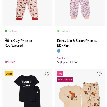
På lager
På lager
(0)
(0)
Hello Kitty Pyjamas,
Disney Lilo & Stitch Pyjamas,
Rød/Lyserød
Blå/Pink
149 kr
169 kr
Vejl. pris: 169 kr
Outlet
-11%
End of Season