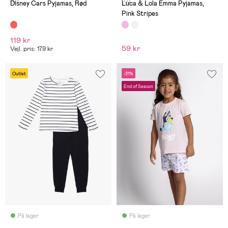
(0)
(0)
Disney Cars Pyjamas, Rød
Luca & Lola Emma Pyjamas,
Pink Stripes
119 kr
59 kr
Vejl. pris: 179 kr
Outlet
-31%
End of Season
På lager
På lager