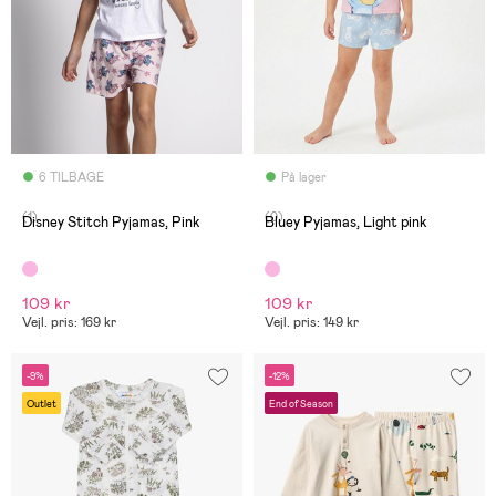
6 TILBAGE
På lager
(1)
(0)
Disney Stitch Pyjamas, Pink
Bluey Pyjamas, Light pink
109 kr
109 kr
Vejl. pris: 169 kr
Vejl. pris: 149 kr
-9%
-12%
Outlet
End of Season