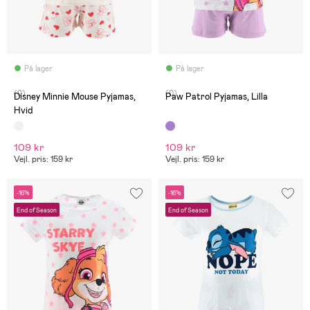
På lager
På lager
(0)
(0)
Disney Minnie Mouse Pyjamas,
Paw Patrol Pyjamas, Lilla
Hvid
109 kr
109 kr
Vejl. pris: 159 kr
Vejl. pris: 159 kr
-16%
-16%
End of Season
End of Season