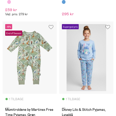
239 kr
295 kr
Vejl. pris: 279 kr
-18%
Supergod pris
End of Season
1 TILBAGE
1 TILBAGE
(0)
(1)
Mumitroldene by Martinex Free
Disney Lilo & Stitch Pyjamas,
Time Pyjamas, Grøn
Lyseblå