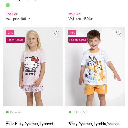
139 kr
159 kr
Vejl. pris: 189 kr
Vejl. pris: 169 kr
-27%
-31%
End of Season
End of Season
På lager
6 TILBAGE
(0)
(0)
Hello Kitty Pyjamas, Lyserød
Bluey Pyjamas, Lyseblå/orange