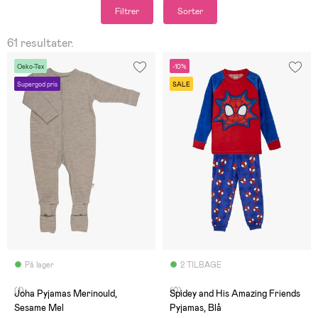
Filtrer
Sorter
61 resultater.
Oeko-Tex
-10%
Supergod pris
SALE
På lager
2 TILBAGE
(1)
(0)
Joha Pyjamas Merinould,
Spidey and His Amazing Friends
Sesame Mel
Pyjamas, Blå