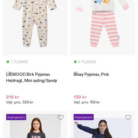
1 TILBAGE
6 TILBAGE
(0)
(0)
LIEWOOD Birk Pyjamas
Bluey Pyjamas, Pink
Heldragt, Mini sailing/Sandy
219 kr
139 kr
Vejl. pris: 329 kr
Vejl. pris: 159 kr
Supergod pris
Supergod pris