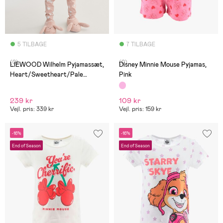
5 TILBAGE
7 TILBAGE
(0)
(0)
LIEWOOD Wilhelm Pyjamassæt,
Disney Minnie Mouse Pyjamas,
Heart/Sweetheart/Pale
Pink
tuscany/mix
239 kr
109 kr
Vejl. pris: 339 kr
Vejl. pris: 159 kr
-16%
-16%
End of Season
End of Season