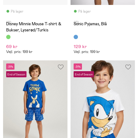
På lager
På lager
(0)
(0)
Disney Minnie Mouse T-shirt &
Sonic Pyjamas, Blå
Bukser, Lyserød/Turkis
69 kr
129 kr
Vejl. pris: 199 kr
Vejl. pris: 199 kr
-31%
-31%
End of Season
End of Season