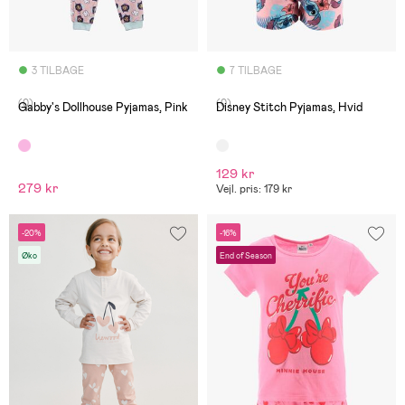
3 TILBAGE
7 TILBAGE
(0)
(0)
Gabby's Dollhouse Pyjamas, Pink
Disney Stitch Pyjamas, Hvid
129 kr
279 kr
Vejl. pris: 179 kr
-20%
-16%
Øko
End of Season