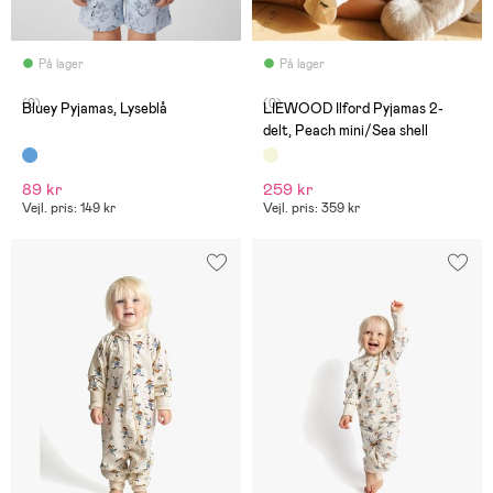
På lager
På lager
(0)
(0)
Bluey Pyjamas, Lyseblå
LIEWOOD Ilford Pyjamas 2-
delt, Peach mini/Sea shell
89 kr
259 kr
Vejl. pris: 149 kr
Vejl. pris: 359 kr