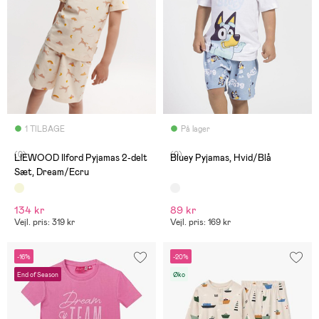
1 TILBAGE
På lager
(0)
(0)
LIEWOOD Ilford Pyjamas 2-delt
Bluey Pyjamas, Hvid/Blå
Sæt, Dream/Ecru
134 kr
89 kr
Vejl. pris: 319 kr
Vejl. pris: 169 kr
-16%
-20%
End of Season
Øko