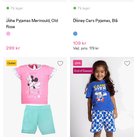
På lager
På lager
(1)
(0)
Joha Pyjamas Merinould, Old
Disney Cars Pyjamas, Blå
Rose
109 kr
299 kr
Vejl. pris: 179 kr
Outlet
-24%
End of Season