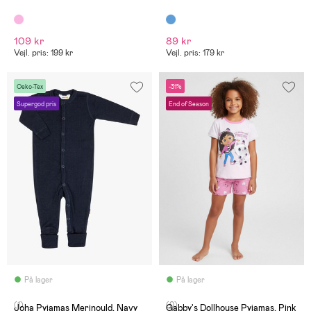
109 kr
89 kr
Vejl. pris: 199 kr
Vejl. pris: 179 kr
Oeko-Tex
-31%
Supergod pris
End of Season
På lager
På lager
(1)
(0)
Joha Pyjamas Merinould, Navy
Gabby's Dollhouse Pyjamas, Pink