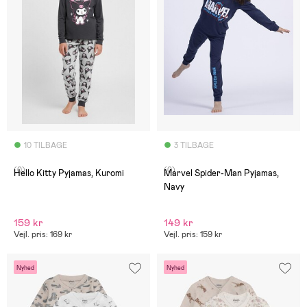
10 TILBAGE
3 TILBAGE
(0)
(0)
Hello Kitty Pyjamas, Kuromi
Marvel Spider-Man Pyjamas,
Navy
159 kr
149 kr
Vejl. pris: 169 kr
Vejl. pris: 159 kr
Nyhed
Nyhed