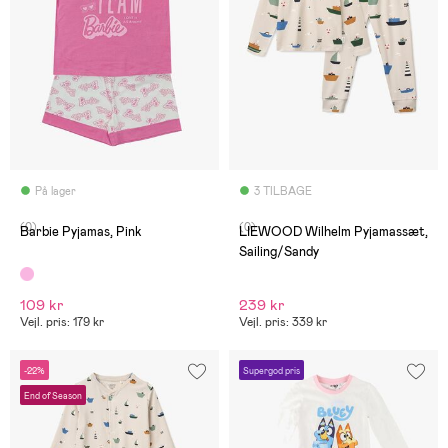
På lager
3 TILBAGE
(0)
(0)
Barbie Pyjamas, Pink
LIEWOOD Wilhelm Pyjamassæt,
Sailing/Sandy
109 kr
239 kr
Vejl. pris: 179 kr
Vejl. pris: 339 kr
-22%
Supergod pris
End of Season