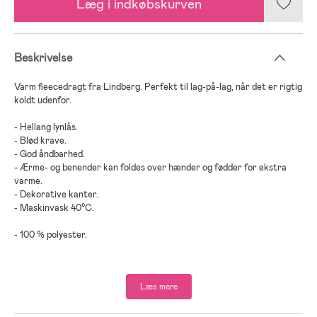
Læg i indkøbskurven
Beskrivelse
Varm fleecedragt fra Lindberg. Perfekt til lag-på-lag, når det er rigtig
koldt udenfor.
- Hellang lynlås.
- Blød krave.
- God åndbarhed.
- Ærme- og benender kan foldes over hænder og fødder for ekstra
varme.
- Dekorative kanter.
- Maskinvask 40°C.
- 100 % polyester.
Læs mere