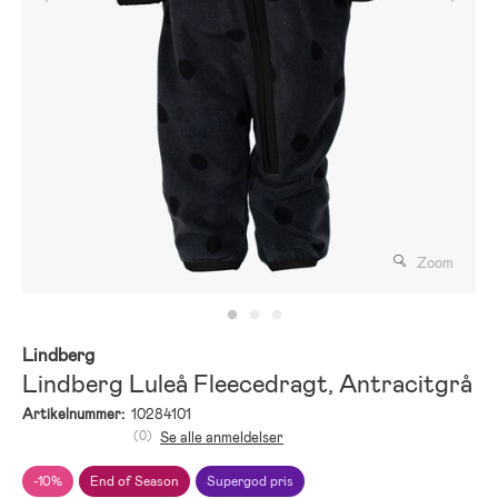
Zoom
Lindberg
Lindberg Luleå Fleecedragt, Antracitgrå
Artikelnummer:
10284101
(0)
Se alle anmeldelser
-10%
End of Season
Supergod pris