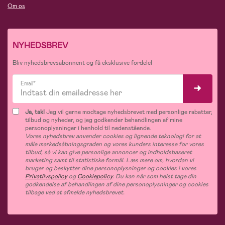
Om os
NYHEDSBREV
Bliv nyhedsbrevsabonnent og få eksklusive fordele!
Email*
Ja, tak!
Jeg vil gerne modtage nyhedsbrevet med personlige rabatter,
tilbud og nyheder, og jeg godkender behandlingen af mine
personoplysninger i henhold til nedenstående.
Vores nyhedsbrev anvender cookies og lignende teknologi for at
måle markedsåbningsgraden og vores kunders interesse for vores
tilbud, så vi kan give personlige annoncer og indholdsbaseret
marketing samt til statistiske formål. Læs mere om, hvordan vi
bruger og beskytter dine personoplysninger og cookies i vores
Privatlivspolicy
og
Cookiepolicy
. Du kan når som helst tage din
godkendelse af behandlingen af dine personoplysninger og cookies
tilbage ved at afmelde nyhedsbrevet.