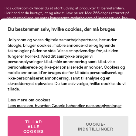
Hos Jollyroom.dk finder du et stort udvalg af produkter til børnefamilien.
Her handler du hurtigt, let og altid til lave priser. Med 365 dages returret på
ubrudt emballage, og vores kompetente medarbejdere på kundeservice, kan
du føle dig helt tryg, når du handler hos os. I vores udvalg finder du
barnevogne, autostole, børne- og babytøj, produkter til gravide og ammende
Du bestemmer selv, hvilke cookies, der må bruges
mødre, indretning og inspiration, legetøj, babyudstyr og meget mere. Vi
tilbyder produkter fra velkendte varemærker som Britax, Maxi-Cosi, Baby
Jollyroom og vores digitale samarbejdspartnere, herunder
Jogger, BabyBjörn, Didriksons, KidKraft, Ergobaby, Phillips Avent, Neonate,
Google, bruger cookies, mobile annonce-id'er og lignende
Cybex, LEGO og mange flere. Kort sagt - et kæmpe sortiment venter på dig!
teknologier på denne side. Visse er nødvendige for, at siden
fungerer korrekt. Med dit samtykke bruger vi
personoplysninger til at måle annoncering samt til at vise
personaliserede og ikke-personaliserede annoncer. Cookies og
mobile annonce-id'er bruges derfor til både personaliseret og
ikke-personaliseret annoncering, samt til analyse og en
skræddersyet oplevelse. Du kan selv vælge, hvilke cookies du vil
tillade.
Kundeservice
Læs mere om cookies
Læs mere om, hvordan Google behandler personoplysninger
TILLAD
COOKIE-
ALLE
© 2026 Jollyroom AB. Alle rettigheder forbeholdes.
INDSTILLINGER
COOKIES