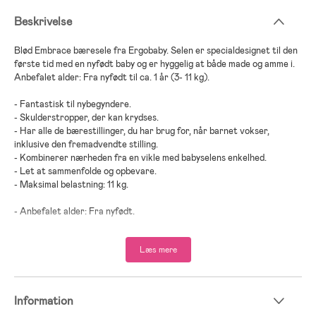
Beskrivelse
Blød Embrace bæresele fra Ergobaby. Selen er specialdesignet til den
første tid med en nyfødt baby og er hyggelig at både made og amme i.
Anbefalet alder: Fra nyfødt til ca. 1 år (3- 11 kg).
- Fantastisk til nybegyndere.
- Skulderstropper, der kan krydses.
- Har alle de bærestillinger, du har brug for, når barnet vokser,
inklusive den fremadvendte stilling.
- Kombinerer nærheden fra en vikle med babyselens enkelhed.
- Let at sammenfolde og opbevare.
- Maksimal belastning: 11 kg.
- Anbefalet alder: Fra nyfødt.
- 100 % polyester.
Læs mere
Information