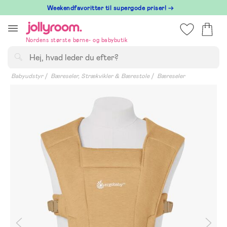
Hoppa
⁠ Weekendfavoritter til supergode priser! →
till
innehållet
Nordens største børne- og babybutik
Søg
Babyudstyr
Bæreseler, Strækvikler & Bærestole
Bæreseler