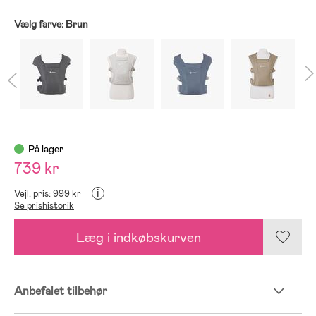
Vælg farve:
Brun
På lager
739 kr
i
Vejl. pris: 999 kr
Se prishistorik
Læg i indkøbskurven
Anbefalet tilbehør