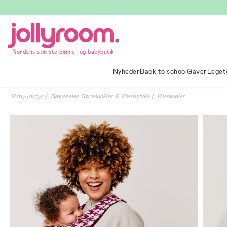
Hoppa
till
innehållet
Nordens største børne- og babybutik
Nyheder
Back to school
Gaver
Leget
Babyudstyr
Bæreseler, Strækvikler & Bærestole
Bæreseler