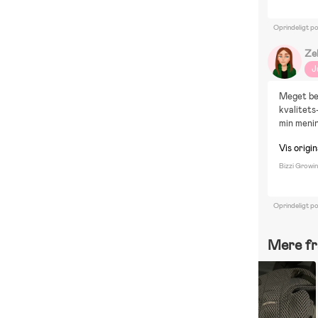
Oprindeligt p
Ze
J
Meget beh
kvalitets
min meni
Vis origin
Bizzi Growi
Oprindeligt po
Mere fr