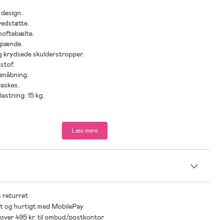
 design.
vedstøtte.
hoftebælte.
spænde.
g krydsede skulderstropper.
stof.
benåbning.
vaskes.
lastning: 15 kg.
der: Fra nyfødt.
Læs mere
n
 returret
t og hurtigt med MobilePay
* over 495 kr. til ombud/postkontor