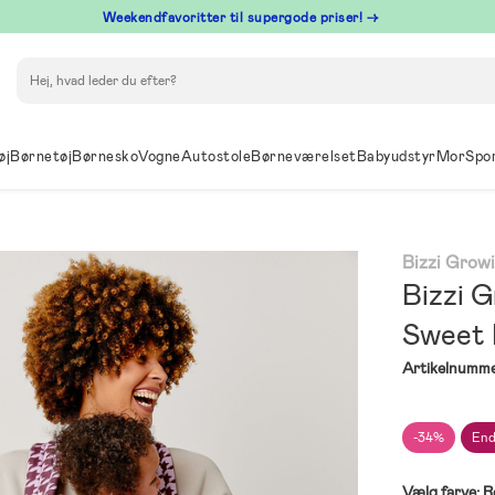
⁠ Weekendfavoritter til supergode priser! →
Søg
øj
Børnetøj
Børnesko
Vogne
Autostole
Børneværelset
Babyudstyr
Mor
Spo
Bizzi Grow
Bizzi 
Sweet 
Artikelnumme
-34%
End
Vælg farve:
R