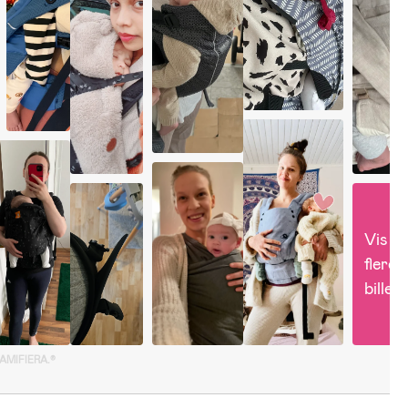
Vis 
flere 
billed
GAMIFIERA.®