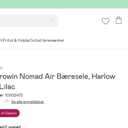
rt
Fritid & Hobby
Outlet
Varemærker
in
Growin Nomad Air Bæresele, Harlow
Lilac
r:
10302475
(3)
Se alle anmeldelser
 of Season
ød/Lyserød