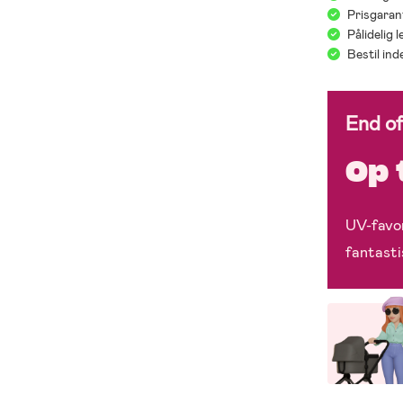
Prisgaran
Pålidelig 
Bestil in
End o
Op 
UV-favor
fantasti