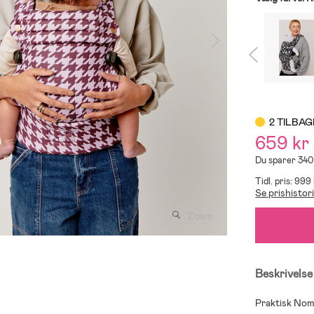
2 TILBAG
659 kr
Du sparer 340
Tidl. pris: 999 
Se prishistor
Zoom
Beskrivelse
Praktisk Noma