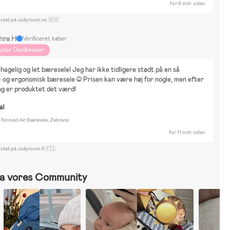
for 6 mdr. siden
ostet på Jollyroom.no 🇳🇴
hra H
Verificeret køber
unior Daydreamer
agelig og let bæresele! Jeg har ikke tidligere stødt på en så 
- og ergonomisk bæresele :) Prisen kan være høj for nogle, men efter 
ng er produktet det værd!
al
n Nomad Air Bæresele, Zebrano
for 11 mdr. siden
stet på Jollyroom.fi 🇫🇮
a vores Community