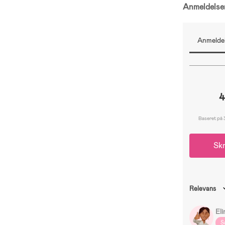
Anmeldels
Anmeldel
4
Baseret på 
Skr
Relevans
Eli
S