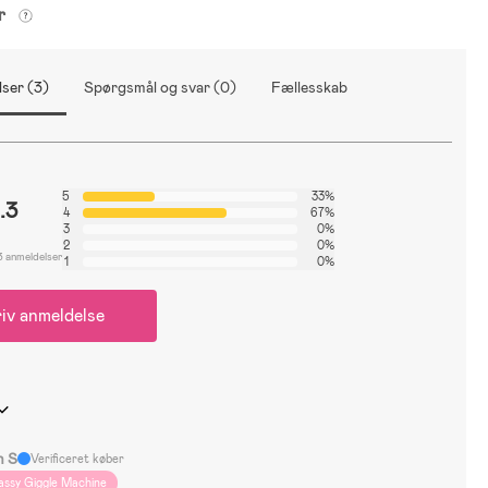
er
ser (3)
Spørgsmål og svar (0)
Fællesskab
5
33%
.3
4
67%
3
0%
2
0%
3 anmeldelser
1
0%
iv anmeldelse
n S
Verificeret køber
assy Giggle Machine