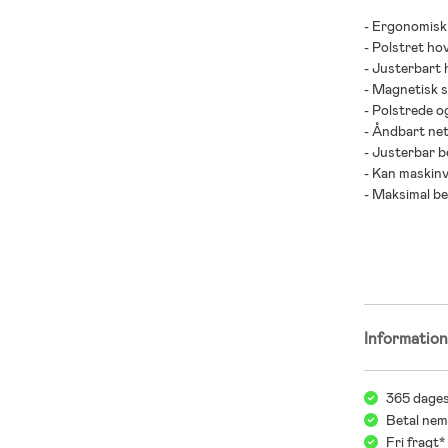
- Ergonomisk
- Polstret ho
- Justerbart 
- Magnetisk 
- Polstrede o
- Åndbart net
- Justerbar 
- Kan maskin
- Maksimal be
- Anbefalet al
- Polyester.
Informatio
365 dages
Betal nem
Fri fragt