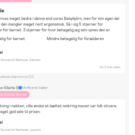
le
rives meget bedre i denne end vores Babybjörn, men for min egen del 
, den mangler meget rent ergonomisk. Så i sig 5 stjerner for 
 for barnet. 3 stjerner for hvor behagelig jeg selv synes den er.
lig for barnet
Mindre behagelig for forælderen
al
n Nomad Air Bæresele, Zebrano
for 2 mdr. siden
ostet på Jollyroom.se 🇸🇪
ne-Marie S
Verificeret køber
iny Energy Source
tning i nakken, ville ønske at bæltet omkring maven var lidt stivere. 
get god sele til prisen.
al
n Nomad Air Bæresele, Leopard