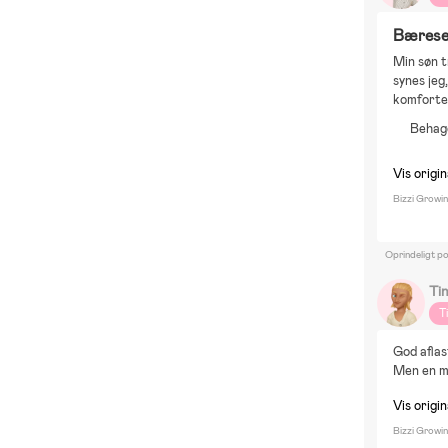
Bærese
Min søn t
synes jeg
komforten
Behage
Vis origin
Bizzi Growi
Oprindeligt p
Ti
T
God aflas
Men en me
Vis origin
Bizzi Growi