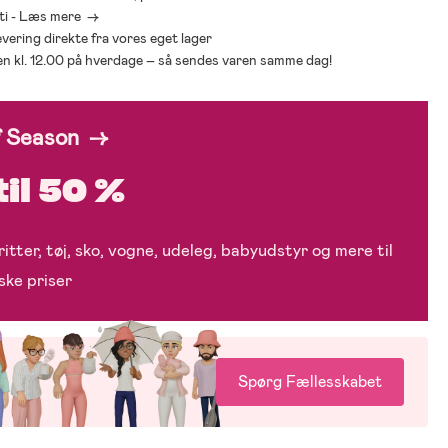
ti - Læs mere ->
levering direkte fra vores eget lager
den kl. 12.00 på hverdage – så sendes varen samme dag!
f Season →
til 50 %
itter, tøj, sko, vogne, udeleg, babyudstyr og mere til
ske priser
Spørg Fællesskabet