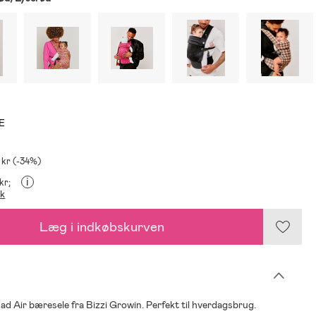
E
 kr (-34%)
i
kr;
ik
Læg i indkøbskurven
d Air bæresele fra Bizzi Growin. Perfekt til hverdagsbrug.