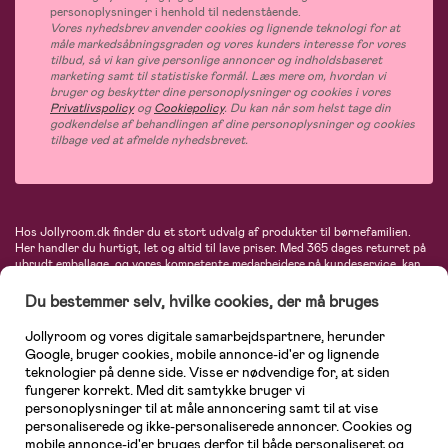
personoplysninger i henhold til nedenstående.
Vores nyhedsbrev anvender cookies og lignende teknologi for at
måle markedsåbningsgraden og vores kunders interesse for vores
tilbud, så vi kan give personlige annoncer og indholdsbaseret
marketing samt til statistiske formål. Læs mere om, hvordan vi
bruger og beskytter dine personoplysninger og cookies i vores
Privatlivspolicy
og
Cookiepolicy
. Du kan når som helst tage din
godkendelse af behandlingen af dine personoplysninger og cookies
tilbage ved at afmelde nyhedsbrevet.
Hos Jollyroom.dk finder du et stort udvalg af produkter til børnefamilien.
Her handler du hurtigt, let og altid til lave priser. Med 365 dages returret på
ubrudt emballage, og vores kompetente medarbejdere på kundeservice, kan
du føle dig helt tryg, når du handler hos os. I vores udvalg finder du
barnevogne, autostole, børne- og babytøj, produkter til gravide og ammende
Du bestemmer selv, hvilke cookies, der må bruges
mødre, indretning og inspiration, legetøj, babyudstyr og meget mere. Vi
tilbyder produkter fra velkendte varemærker som Britax, Maxi-Cosi, Baby
Jollyroom og vores digitale samarbejdspartnere, herunder
Jogger, BabyBjörn, Didriksons, KidKraft, Ergobaby, Phillips Avent, Neonate,
Google, bruger cookies, mobile annonce-id'er og lignende
Cybex, LEGO og mange flere. Kort sagt - et kæmpe sortiment venter på dig!
teknologier på denne side. Visse er nødvendige for, at siden
fungerer korrekt. Med dit samtykke bruger vi
personoplysninger til at måle annoncering samt til at vise
personaliserede og ikke-personaliserede annoncer. Cookies og
mobile annonce-id'er bruges derfor til både personaliseret og