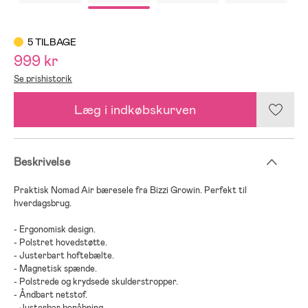
5 TILBAGE
999 kr
Se prishistorik
Læg i indkøbskurven
Beskrivelse
Praktisk Nomad Air bæresele fra Bizzi Growin. Perfekt til
hverdagsbrug.
- Ergonomisk design.
- Polstret hovedstøtte.
- Justerbart hoftebælte.
- Magnetisk spænde.
- Polstrede og krydsede skulderstropper.
- Åndbart netstof.
- Justerbar benåbning.