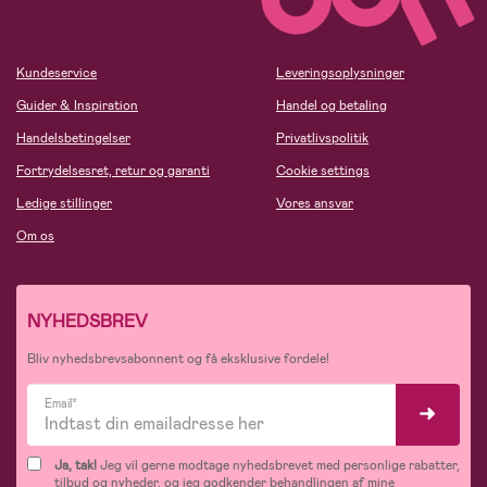
Kundeservice
Leveringsoplysninger
Guider & Inspiration
Handel og betaling
Handelsbetingelser
Privatlivspolitik
Fortrydelsesret, retur og garanti
Cookie settings
Ledige stillinger
Vores ansvar
Om os
NYHEDSBREV
Bliv nyhedsbrevsabonnent og få eksklusive fordele!
Email*
Ja, tak!
Jeg vil gerne modtage nyhedsbrevet med personlige rabatter,
tilbud og nyheder, og jeg godkender behandlingen af mine