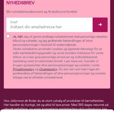
NYHEDSBREV
Bliv nyhedsbrevsabonnent og få eksklusive fordele!
Email*
Ja, tak!
Jeg vil gerne modtage nyhedsbrevet med personlige rabatter,
tilbud og nyheder, og jeg godkender behandlingen af mine
personoplysninger i henhold til nedenstående.
Vores nyhedsbrev anvender cookies og lignende teknologi for at
måle markedsåbningsgraden og vores kunders interesse for vores
tilbud, så vi kan give personlige annoncer og indholdsbaseret
marketing samt til statistiske formål. Læs mere om, hvordan vi
bruger og beskytter dine personoplysninger og cookies i vores
Privatlivspolicy
og
Cookiepolicy
. Du kan når som helst tage din
godkendelse af behandlingen af dine personoplysninger og cookies
tilbage ved at afmelde nyhedsbrevet.
Hos Jollyroom.dk finder du et stort udvalg af produkter til børnefamilien.
Her handler du hurtigt, let og altid til lave priser. Med 365 dages returret på
ubrudt emballage, og vores kompetente medarbejdere på kundeservice, kan
du føle dig helt tryg, når du handler hos os. I vores udvalg finder du