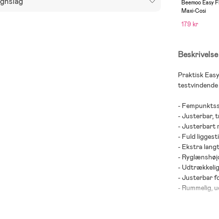
gnslag
Beemoo Easy F
Maxi-Cosi
179 kr
Beskrivelse
Praktisk Easy
testvindende 
- Fempunktss
- Justerbar, t
- Justerbart 
- Fuld liggesti
- Ekstra langt
- Ryglænshøj
- Udtrækkelig
- Justerbar f
- Rummelig, u
- Aftagelige f
- Fastlåste ba
- Hjul i PU-sk