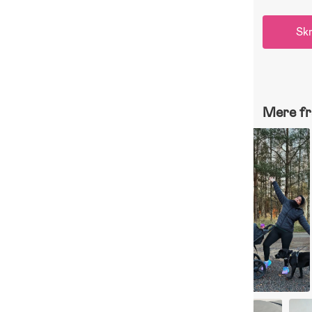
Skr
Mere fr