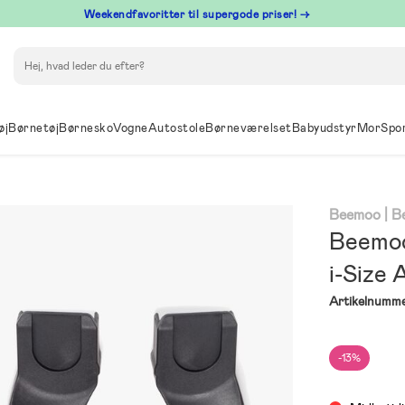
⁠ Weekendfavoritter til supergode priser! →
Søg
øj
Børnetøj
Børnesko
Vogne
Autostole
Børneværelset
Babyudstyr
Mor
Spo
Beemoo
| 
Beemoo
i-Size 
Artikelnumme
-13%