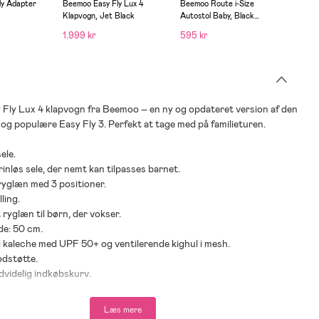
ly Adapter
Beemoo Easy Fly Lux 4
Beemoo Route i-Size
Klapvogn, Jet Black
Autostol Baby, Black
Stone
1.999 kr
595 kr
 Fly Lux 4 klapvogn fra Beemoo – en ny og opdateret version af den
og populære Easy Fly 3. Perfekt at tage med på familieturen.
ele.
rinløs sele, der nemt kan tilpasses barnet.
ryglæn med 3 positioner.
lling.
 ryglæn til børn, der vokser.
de: 50 cm.
 kaleche med UPF 50+ og ventilerende kighul i mesh.
odstøtte.
dvidelig indkøbskurv.
orhjul.
ghjul og drejbare forhjul.
Læs mere
um.