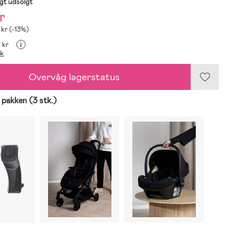
igt udsolgt
r
 kr (-13%)
i
7 kr
ik
Overvåg lagerstatus
 pakken (3 stk.)