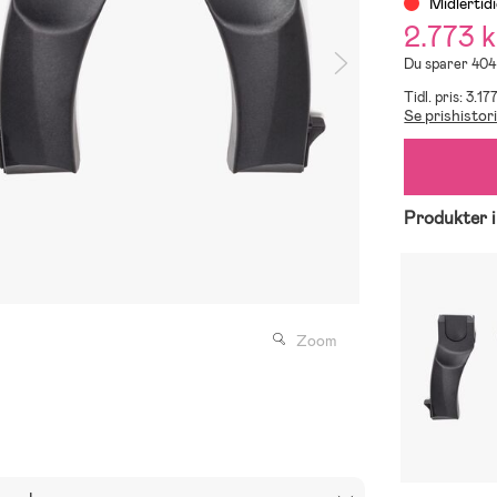
Midlertid
2.773 k
Du sparer 404
Tidl. pris: 3.17
Se prishistor
Produkter i
Zoom