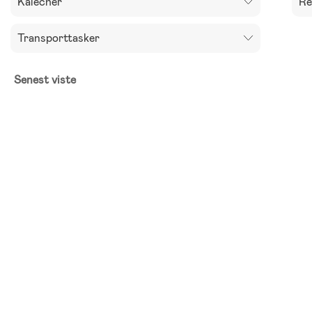
Kalecher
Re
Transporttasker
Senest viste