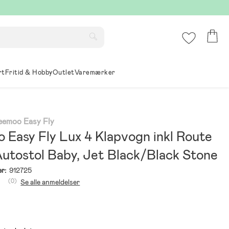
rt
Fritid & Hobby
Outlet
Varemærker
Beemoo Easy Fly
 Easy Fly Lux 4 Klapvogn inkl Route
Autostol Baby, Jet Black/Black Stone
r:
912725
(0)
Se alle anmeldelser