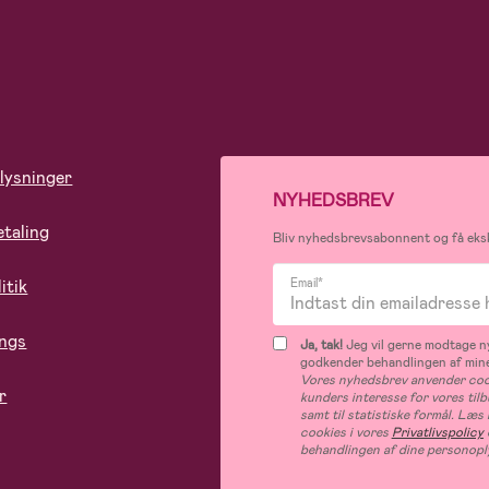
lysninger
NYHEDSBREV
etaling
Bliv nyhedsbrevsabonnent og få eksk
itik
Email*
ings
Ja, tak!
Jeg vil gerne modtage ny
godkender behandlingen af mine
Vores nyhedsbrev anvender cook
r
kunders interesse for vores til
samt til statistiske formål. Læ
cookies i vores
Privatlivspolicy
behandlingen af dine personopl