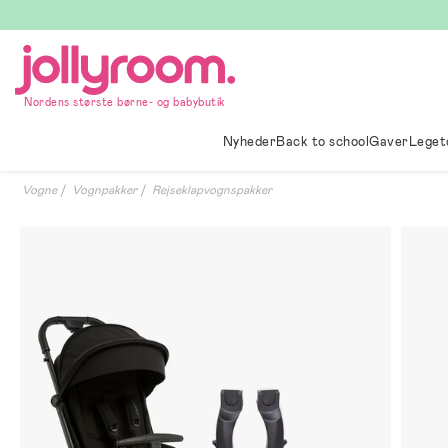
Hoppa
till
innehållet
Nordens største børne- og babybutik
Nyheder
Back to school
Gaver
Leget
Vogne
Vognpakker
Rejseklapvognspakker