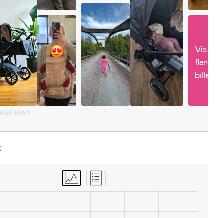
Vis 
flere 
billed
GAMIFIERA.®
k