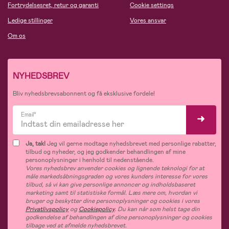
Fortrydelsesret, retur og garanti
Cookie settings
Ledige stillinger
Vores ansvar
Om os
NYHEDSBREV
Bliv nyhedsbrevsabonnent og få eksklusive fordele!
Email*
Ja, tak!
Jeg vil gerne modtage nyhedsbrevet med personlige rabatter,
tilbud og nyheder, og jeg godkender behandlingen af mine
personoplysninger i henhold til nedenstående.
Vores nyhedsbrev anvender cookies og lignende teknologi for at
måle markedsåbningsgraden og vores kunders interesse for vores
tilbud, så vi kan give personlige annoncer og indholdsbaseret
marketing samt til statistiske formål. Læs mere om, hvordan vi
bruger og beskytter dine personoplysninger og cookies i vores
Privatlivspolicy
og
Cookiepolicy
. Du kan når som helst tage din
godkendelse af behandlingen af dine personoplysninger og cookies
tilbage ved at afmelde nyhedsbrevet.