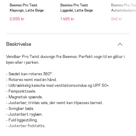
Beemoo Pro Twist
Beemoo Pro Twist
Beemoo Pro Twi
Klapvogn, Latte Beige
Liggedel, Latte Beige
Autostolsadapt
2.995 kr
1.495 kr
249 kr
Beskrivelse
Vendbar
Pro Twist
duovogn
fra
Beemoo
. Perfekt
vogn til en gåtur i
byen eller i parken
.
-
Sædet kan roteres 360°
.
-
Roteres nemt med én hånd
.
-
Udtrækkelig kaleche med ventilationsvindue og UPF 50+
.
-
Fempunktssele
.
-
Magnetisk spænde
.
-
Justerbar, trinløs sele, der nemt kan tilpasses barnet
.
-
Svingbar bøjle
.
-
Justerbart ryglæn
.
-
Fuld liggestilling
.
-
Justerbar fodstøtte
.
-
Rummelig opbevaringskurv
.