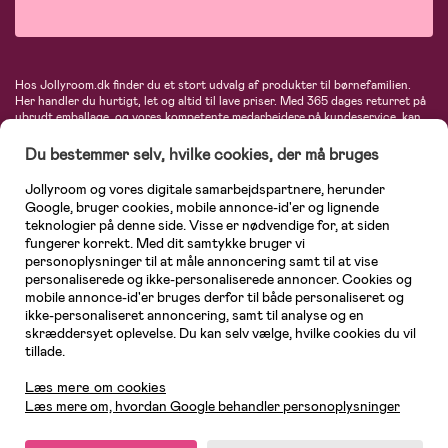
Hos Jollyroom.dk finder du et stort udvalg af produkter til børnefamilien.
Her handler du hurtigt, let og altid til lave priser. Med 365 dages returret på
ubrudt emballage, og vores kompetente medarbejdere på kundeservice, kan
du føle dig helt tryg, når du handler hos os. I vores udvalg finder du
barnevogne, autostole, børne- og babytøj, produkter til gravide og ammende
Du bestemmer selv, hvilke cookies, der må bruges
mødre, indretning og inspiration, legetøj, babyudstyr og meget mere. Vi
tilbyder produkter fra velkendte varemærker som Britax, Maxi-Cosi, Baby
Jollyroom og vores digitale samarbejdspartnere, herunder
Jogger, BabyBjörn, Didriksons, KidKraft, Ergobaby, Phillips Avent, Neonate,
Google, bruger cookies, mobile annonce-id'er og lignende
Cybex, LEGO og mange flere. Kort sagt - et kæmpe sortiment venter på dig!
teknologier på denne side. Visse er nødvendige for, at siden
fungerer korrekt. Med dit samtykke bruger vi
personoplysninger til at måle annoncering samt til at vise
personaliserede og ikke-personaliserede annoncer. Cookies og
mobile annonce-id'er bruges derfor til både personaliseret og
ikke-personaliseret annoncering, samt til analyse og en
skræddersyet oplevelse. Du kan selv vælge, hvilke cookies du vil
tillade.
Kundeservice
Læs mere om cookies
Læs mere om, hvordan Google behandler personoplysninger