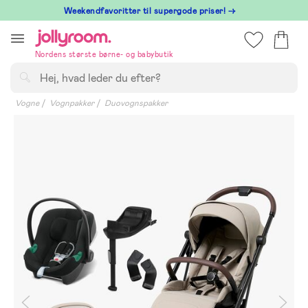
Hoppa
⁠ Weekendfavoritter til supergode priser! →
till
innehållet
Nordens største børne- og babybutik
Søg
Vogne
Vognpakker
Duovognspakker