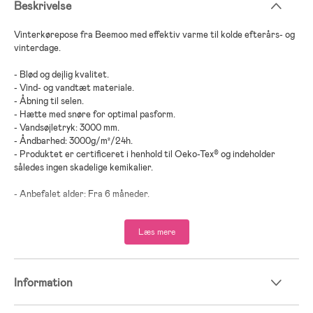
Beskrivelse
Vinterkørepose fra Beemoo med effektiv varme til kolde efterårs- og
vinterdage.
- Blød og dejlig kvalitet.
- Vind- og vandtæt materiale.
- Åbning til selen.
- Hætte med snøre for optimal pasform.
- Vandsøjletryk: 3000 mm.
- Åndbarhed: 3000g/m²/24h.
- Produktet er certificeret i henhold til Oeko-Tex® og indeholder
således ingen skadelige kemikalier.
- Anbefalet alder: Fra 6 måneder.
- Yderside: 100 % polyester.
Læs mere
- Inderstof: 100 % bomuld.
- Fyld: 100 % polyester.
Information