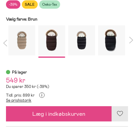
-39%
SALE
Oeko-Tex
Vælg farve:
Brun
På lager
549 kr
Du sparer 350 kr (-39%)
i
Tidl. pris: 899 kr
Se prishistorik
Læg i indkøbskurven