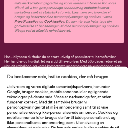
måle markedsåbningsgraden og vores kunders interesse for vores
tilbud, så vi kan give personlige annoncer og indholdsbaseret
marketing samt til statistiske formål. Læs mere om, hvordan vi
bruger og beskytter dine personoplysninger og cookies i vores
Privatlivspolicy
og
Cookiepolicy
. Du kan når som helst tage din
godkendelse af behandlingen af dine personoplysninger og cookies
tilbage ved at afmelde nyhedsbrevet.
Hos Jollyroom.dk finder du et stort udvalg af produkter til børnefamilien.
Her handler du hurtigt, let og altid til lave priser. Med 365 dages returret på
ubrudt emballage, og vores kompetente medarbejdere på kundeservice, kan
du føle dig helt tryg, når du handler hos os. I vores udvalg finder du
barnevogne, autostole, børne- og babytøj, produkter til gravide og ammende
Du bestemmer selv, hvilke cookies, der må bruges
mødre, indretning og inspiration, legetøj, babyudstyr og meget mere. Vi
tilbyder produkter fra velkendte varemærker som Britax, Maxi-Cosi, Baby
Jollyroom og vores digitale samarbejdspartnere, herunder
Jogger, BabyBjörn, Didriksons, KidKraft, Ergobaby, Phillips Avent, Neonate,
Google, bruger cookies, mobile annonce-id'er og lignende
Cybex, LEGO og mange flere. Kort sagt - et kæmpe sortiment venter på dig!
teknologier på denne side. Visse er nødvendige for, at siden
fungerer korrekt. Med dit samtykke bruger vi
personoplysninger til at måle annoncering samt til at vise
personaliserede og ikke-personaliserede annoncer. Cookies og
mobile annonce-id'er bruges derfor til både personaliseret og
ikke-personaliseret annoncering, samt til analyse og en
skræddersyet oplevelse. Du kan selv vælge, hvilke cookies du vil