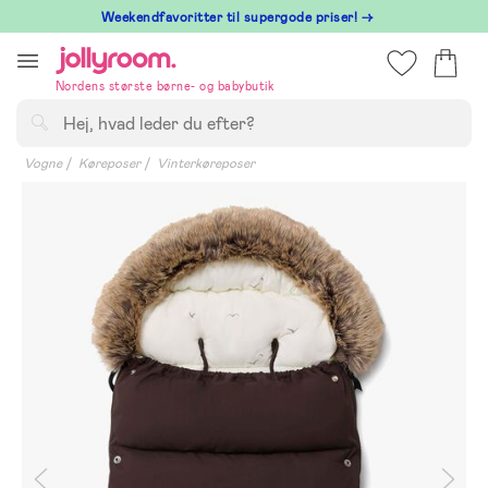
Hoppa
⁠ Weekendfavoritter til supergode priser! →
till
innehållet
Nordens største børne- og babybutik
Søg
Vogne
Køreposer
Vinterkøreposer