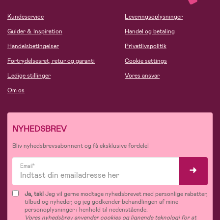
Kundeservice
Leveringsoplysninger
Guider & Inspiration
Handel og betaling
Handelsbetingelser
Privatlivspolitik
Fortrydelsesret, retur og garanti
Cookie settings
Ledige stillinger
Vores ansvar
Om os
NYHEDSBREV
Bliv nyhedsbrevsabonnent og få eksklusive fordele!
Email*
Ja, tak!
Jeg vil gerne modtage nyhedsbrevet med personlige rabatter,
tilbud og nyheder, og jeg godkender behandlingen af mine
personoplysninger i henhold til nedenstående.
Vores nyhedsbrev anvender cookies og lignende teknologi for at