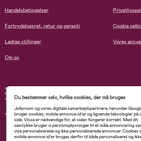
Handelsbetingelser
Privatlivspol
Fortrydelsesret, retur og garanti
Cookie sett
Ledige stillinger
Vores ansva
Om os
Hos Jollyroom.dk finder du et stort udvalg af produkter til børnefamilien. Her h
tryg, når du handler hos os. I vores udvalg finder du barnevogne, autostole, bø
Du bestemmer selv, hvilke cookies, der må bruges
varemærker som Britax, Maxi-Cosi, Baby Jogger, BabyBjörn, Didriksons, KidKraf
Jollyroom og vores digitale samarbejdspartnere, herunder Googl
bruger cookies, mobile annonce-id'er og lignende teknologier på
side. Visse er nødvendige for, at siden fungerer korrekt. Med dit
samtykke bruger vi personoplysninger til at måle annoncering sam
vise personaliserede og ikke-personaliserede annoncer. Cookies 
mobile annonce-id'er bruges derfor til både personaliseret og ikk