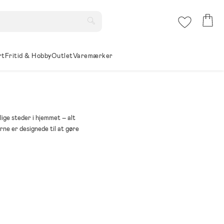
rt
Fritid & Hobby
Outlet
Varemærker
lige steder i hjemmet – alt
rne er designede til at gøre