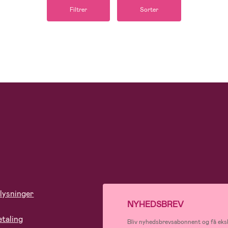
Filtrer
Sorter
lysninger
NYHEDSBREV
etaling
Bliv nyhedsbrevsabonnent og få eksk