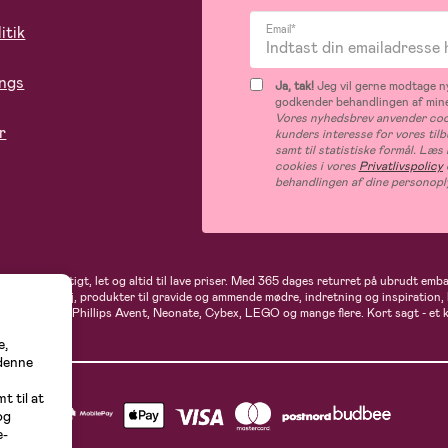
itik
Email*
ings
Ja, tak!
Jeg vil gerne modtage ny
godkender behandlingen af mine
Vores nyhedsbrev anvender cook
r
kunders interesse for vores til
samt til statistiske formål. Læ
cookies i vores
Privatlivspolicy
behandlingen af dine personopl
andler du hurtigt, let og altid til lave priser. Med 365 dages returret på ubrudt em
rne- og babytøj, produkter til gravide og ammende mødre, indretning og inspiration,
t, Ergobaby, Phillips Avent, Neonate, Cybex, LEGO og mange flere. Kort sagt - et 
e,
 denne
t til at
og
e-