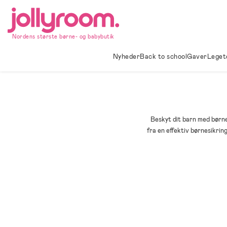
Hoppa
till
innehållet
Nordens største børne- og babybutik
Nyheder
Back to school
Gaver
Leget
Beskyt dit barn med børnes
fra en effektiv børnesikrin