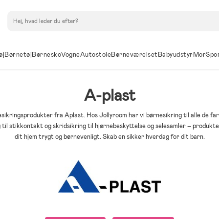
Søg
øj
Børnetøj
Børnesko
Vogne
Autostole
Børneværelset
Babyudstyr
Mor
Spo
A-plast
ikringsprodukter fra Aplast. Hos Jollyroom har vi børnesikring til alle de far
g til stikkontakt og skridsikring til hjørnebeskyttelse og selesamler – produkte
dit hjem trygt og børnevenligt. Skab en sikker hverdag for dit barn.