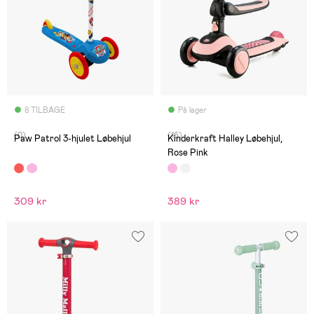
8 TILBAGE
På lager
(0)
(16)
Paw Patrol 3-hjulet Løbehjul
Kinderkraft Halley Løbehjul,
Rose Pink
309 kr
389 kr