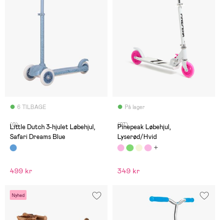
6 TILBAGE
På lager
(0)
(27)
Little Dutch 3-hjulet Løbehjul,
Pinepeak Løbehjul,
Safari Dreams Blue
Lyserød/Hvid
499 kr
349 kr
Nyhed