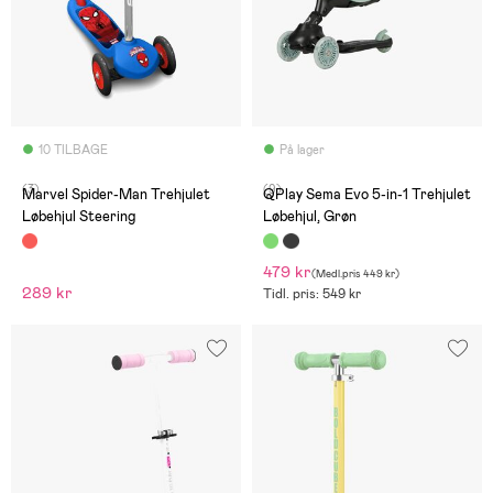
10 TILBAGE
På lager
(3)
(9)
Marvel Spider-Man Trehjulet
QPlay Sema Evo 5-in-1 Trehjulet
Løbehjul Steering
Løbehjul, Grøn
479 kr
(
Medl.pris
449 kr
)
289 kr
Tidl. pris: 549 kr