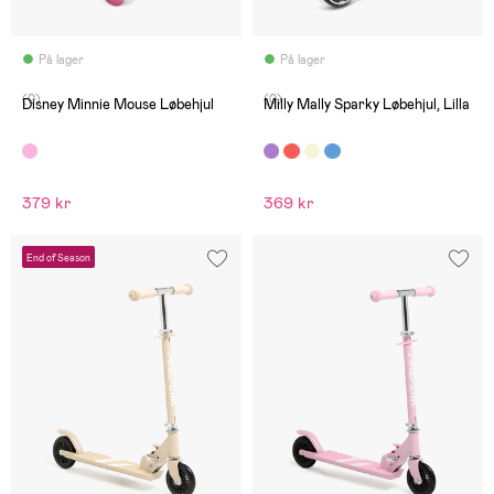
På lager
På lager
(0)
(0)
Disney Minnie Mouse Løbehjul
Milly Mally Sparky Løbehjul, Lilla
379 kr
369 kr
End of Season