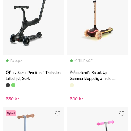
På lager
10 TILBAGE
(9)
(0)
QPlay Sema Pro 5-in-1 Trehjulet
Kinderkraft Raket Up
Løbehjul, Sort
Sammenklappelig 3-hjulet
Løbehjul, Beige
539 kr
599 kr
Nyhed