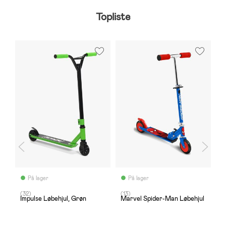
Topliste
B
På lager
På lager
(32)
(13)
(
Impulse Løbehjul, Grøn
Marvel Spider-Man Løbehjul
S
1