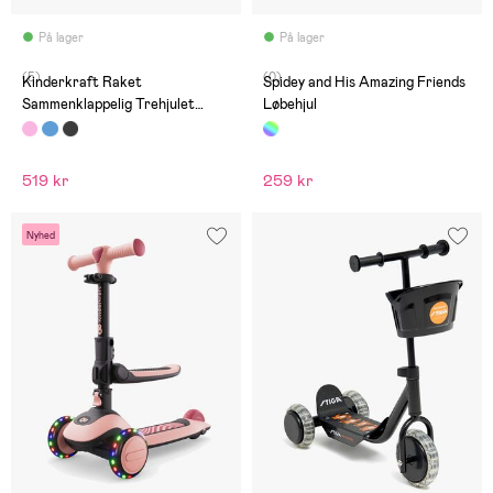
På lager
På lager
(5)
(0)
Kinderkraft Raket
Spidey and His Amazing Friends
Sammenklappelig Trehjulet
Løbehjul
Løbehjul, Pink
519 kr
259 kr
Nyhed