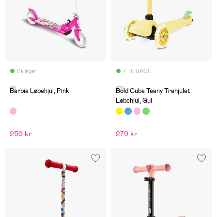
På lager
7 TILBAGE
(1)
(0)
Barbie Løbehjul, Pink
Bold Cube Teeny Trehjulet
Løbehjul, Gul
259 kr
279 kr