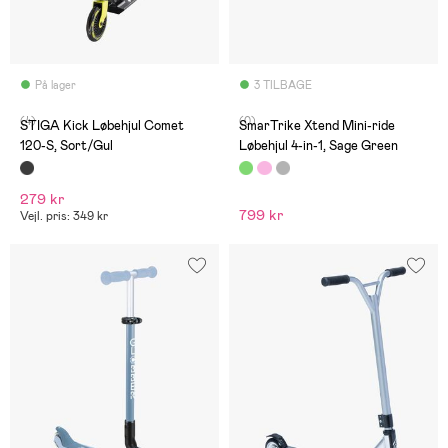
På lager
3 TILBAGE
(4)
(0)
STIGA Kick Løbehjul Comet
SmarTrike Xtend Mini-ride
120-S, Sort/Gul
Løbehjul 4-in-1, Sage Green
279 kr
799 kr
Vejl. pris: 349 kr