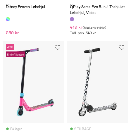
(0)
(0)
Disney Frozen Løbehjul
QPlay Sema Evo 5-in-1 Trehjulet
Løbehjul, Violet
479 kr
(
Medl.pris
449 kr
)
259 kr
Tidl. pris: 549 kr
-22%
End of Season
På lager
2 TILBAGE