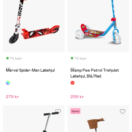
På lager
På lager
(0)
(0)
Marvel Spider-Man Løbehjul
Stamp Paw Patrol Trehjulet
Løbehjul, Blå/Rød
279 kr
259 kr
Nyhed