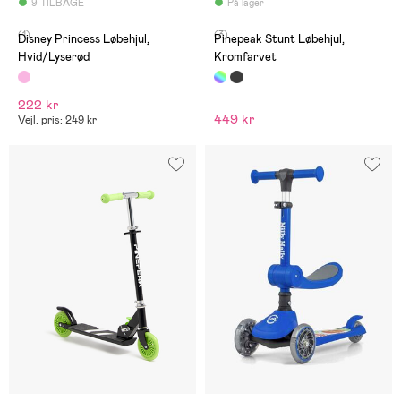
9 TILBAGE
På lager
(1)
(3)
Disney Princess Løbehjul,
Pinepeak Stunt Løbehjul,
Hvid/Lyserød
Kromfarvet
222 kr
449 kr
Vejl. pris: 249 kr