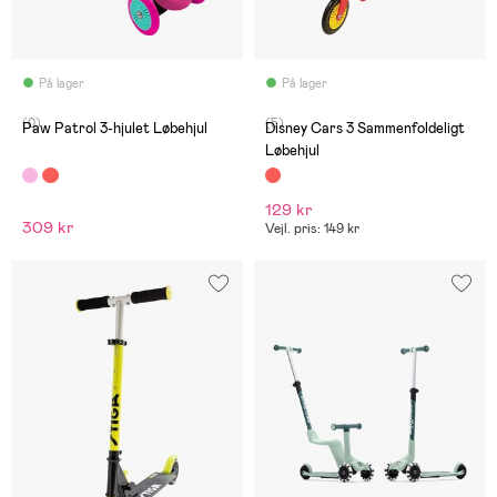
På lager
På lager
(0)
(5)
Paw Patrol 3-hjulet Løbehjul
Disney Cars 3 Sammenfoldeligt
Løbehjul
129 kr
309 kr
Vejl. pris: 149 kr