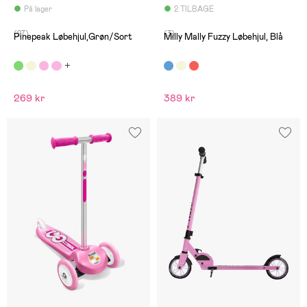
På lager
2 TILBAGE
(27)
(3)
Pinepeak Løbehjul,Grøn/Sort
Milly Mally Fuzzy Løbehjul, Blå
269 kr
389 kr