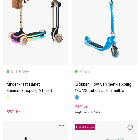
8 TILBAGE
På lager
(0)
(0)
Kinderkraft Raket
Globber Flow Sammenklappelig
Sammenklappelig 3-hjulet
125 V2 Løbehjul, Himmelblå
Løbehjul, Beige
619 kr
559 kr
Vejl. pris: 639 kr
End of Season