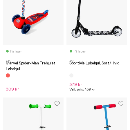
På lager
På lager
(0)
(0)
Marvel Spider-Man Trehjulet
SportMe Løbehjul, Sort/Hvid
Løbehjul
379 kr
309 kr
Vejl. pris: 439 kr