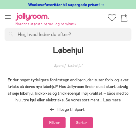
Hoppa
⁠ Weekendfavoritter til supergode priser! →
till
innehållet
Nordens største børne- og babybutik
Søg
Løbehjul
Sport
Løbehjul
Er der noget tydeligere forårstegn end børn, der suser forbi og laver
tricks på deres nye løbehjul? Hos Jollyroom finder du et stort udvalg
af seje løbehjul, kickbikes og trickløbehjul i høj kvalitet – både med to
hjul, tre hjul eller elektriske. Se vores sortiment
...
Læs mere
Tilbage til Sport
Filtrer
Sorter