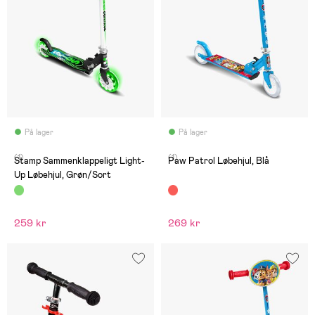
På lager
På lager
(1)
(1)
Stamp Sammenklappeligt Light-
Paw Patrol Løbehjul, Blå
Up Løbehjul, Grøn/Sort
259 kr
269 kr