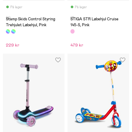
På lager
På lager
(4)
(1)
Stamp Skids Control Styring
STIGA STR Løbehjul Cruise
Trehjulet Løbehjul, Pink
145-S, Pink
229 kr
479 kr