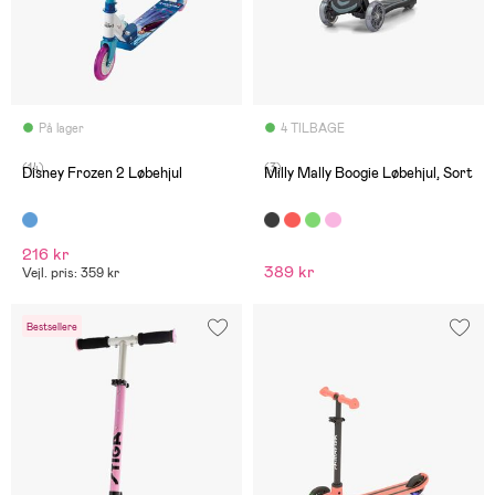
På lager
4 TILBAGE
(14)
(3)
Disney Frozen 2 Løbehjul
Milly Mally Boogie Løbehjul, Sort
216 kr
389 kr
Vejl. pris: 359 kr
Bestsellere