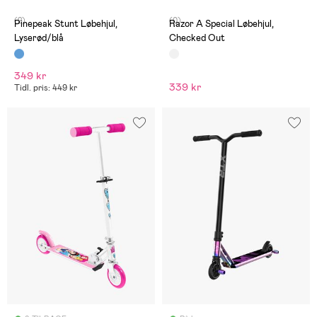
(2)
(0)
Pinepeak Stunt Løbehjul,
Razor A Special Løbehjul,
Lyserød/blå
Checked Out
349 kr
339 kr
Tidl. pris: 449 kr