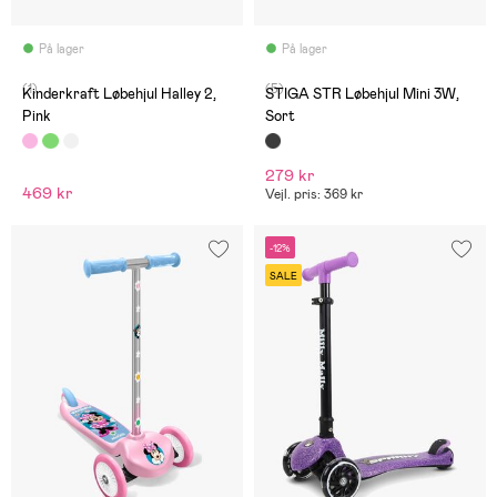
På lager
På lager
(1)
(5)
Kinderkraft Løbehjul Halley 2,
STIGA STR Løbehjul Mini 3W,
Pink
Sort
279 kr
469 kr
Vejl. pris: 369 kr
-12%
SALE