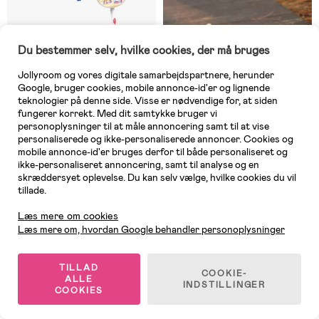
Du bestemmer selv, hvilke cookies, der må bruges
Jollyroom og vores digitale samarbejdspartnere, herunder
Google, bruger cookies, mobile annonce-id'er og lignende
teknologier på denne side. Visse er nødvendige for, at siden
fungerer korrekt. Med dit samtykke bruger vi
personoplysninger til at måle annoncering samt til at vise
personaliserede og ikke-personaliserede annoncer. Cookies og
mobile annonce-id'er bruges derfor til både personaliseret og
ikke-personaliseret annoncering, samt til analyse og en
skræddersyet oplevelse. Du kan selv vælge, hvilke cookies du vil
På lager
På lager
tillade.
Kundeservice
(1)
(1)
Bluey Løbehjul med 3 Hjul
QPlay Sema Evo 5-in-1 Trehjulet
Læs mere om cookies
Løbehjul, Khaki
Læs mere om, hvordan Google behandler personoplysninger
TILLAD
319 kr
599 kr
COOKIE-
ALLE
INDSTILLINGER
COOKIES