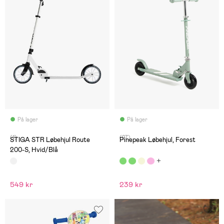
På lager
På lager
(1)
(27)
STIGA STR Løbehjul Route
Pinepeak Løbehjul, Forest
200-S, Hvid/Blå
549 kr
239 kr