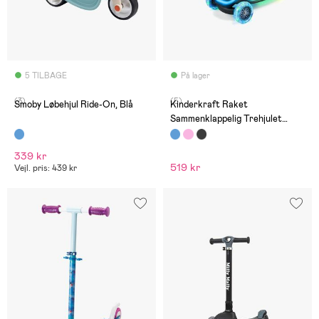
5 TILBAGE
På lager
(3)
(5)
Smoby Løbehjul Ride-On, Blå
Kinderkraft Raket
Sammenklappelig Trehjulet
Løbehjul, Blå
339 kr
519 kr
Vejl. pris: 439 kr