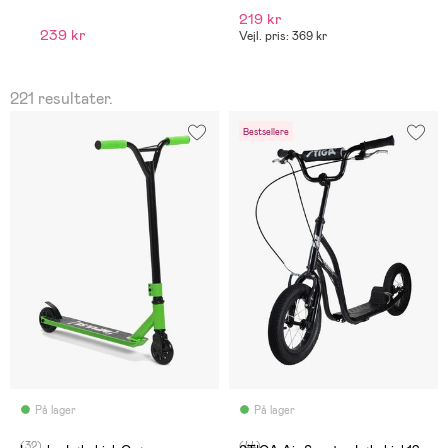
219 kr
6
239 kr
Vejl. pris: 369 kr
Ve
221 resultater.
Bestsellere
På lager
På lager
(32)
(44)