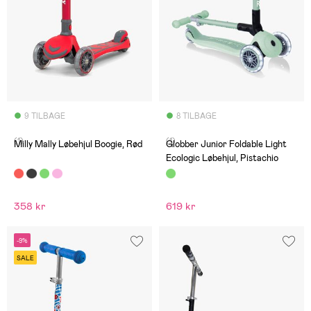
9 TILBAGE
8 TILBAGE
(1)
(1)
Milly Mally Løbehjul Boogie, Rød
Globber Junior Foldable Light
Ecologic Løbehjul, Pistachio
358 kr
619 kr
-9%
SALE