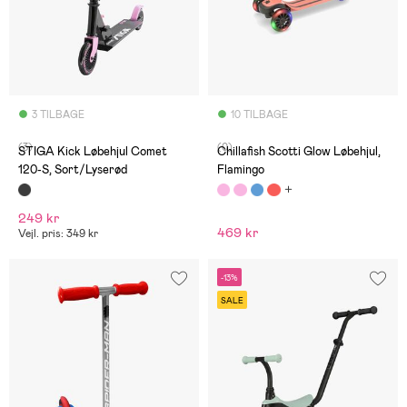
3 TILBAGE
10 TILBAGE
(3)
(0)
STIGA Kick Løbehjul Comet
Chillafish Scotti Glow Løbehjul,
120-S, Sort/Lyserød
Flamingo
249 kr
469 kr
Vejl. pris: 349 kr
-13%
SALE