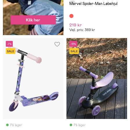
(13)
Marvel Spider-Man Løbehjul
219 kr
Vejl. pris: 369 kr
-7%
-13%
SALE
SALE
På lager
På lager