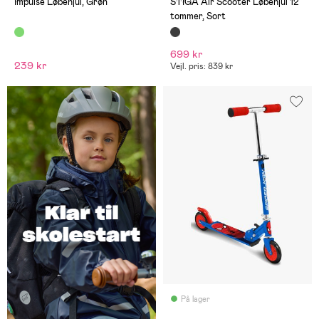
Impulse Løbehjul, Grøn
STIGA Air Scooter Løbehjul 12
tommer, Sort
699 kr
239 kr
Vejl. pris: 839 kr
På lager