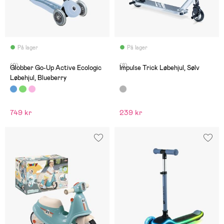
På lager
På lager
(0)
(8)
Globber Go-Up Active Ecologic
Impulse Trick Løbehjul, Sølv
Løbehjul, Blueberry
749 kr
239 kr