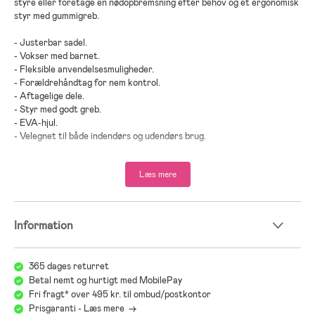
styre eller foretage en nødopbremsning efter behov og et ergonomisk
styr med gummigreb.
- Justerbar sadel.
- Vokser med barnet.
- Fleksible anvendelsesmuligheder.
- Forældrehåndtag for nem kontrol.
- Aftagelige dele.
- Styr med godt greb.
- EVA-hjul.
- Velegnet til både indendørs og udendørs brug.
- Maksimal belastning: 25 kg.
Læs mere
- Anbefalet alder: Fra 1,5 år.
- Stål, plastik, nylon.
Information
365 dages returret
Betal nemt og hurtigt med MobilePay
Fri fragt* over 495 kr. til ombud/postkontor
Prisgaranti - Læs mere ->