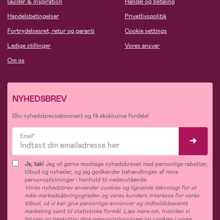
Guider & Inspiration
Handel og betaling
Handelsbetingelser
Privatlivspolitik
Fortrydelsesret, retur og garanti
Cookie settings
Ledige stillinger
Vores ansvar
Om os
NYHEDSBREV
Bliv nyhedsbrevsabonnent og få eksklusive fordele!
Email*
Ja, tak!
Jeg vil gerne modtage nyhedsbrevet med personlige rabatter,
tilbud og nyheder, og jeg godkender behandlingen af mine
personoplysninger i henhold til nedenstående.
Vores nyhedsbrev anvender cookies og lignende teknologi for at
måle markedsåbningsgraden og vores kunders interesse for vores
tilbud, så vi kan give personlige annoncer og indholdsbaseret
marketing samt til statistiske formål. Læs mere om, hvordan vi
bruger og beskytter dine personoplysninger og cookies i vores