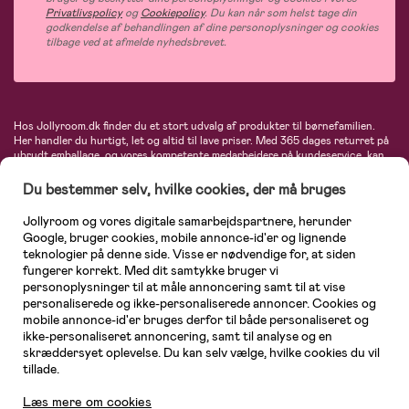
Privatlivspolicy
og
Cookiepolicy
. Du kan når som helst tage din
godkendelse af behandlingen af dine personoplysninger og cookies
tilbage ved at afmelde nyhedsbrevet.
Hos Jollyroom.dk finder du et stort udvalg af produkter til børnefamilien.
Her handler du hurtigt, let og altid til lave priser. Med 365 dages returret på
ubrudt emballage, og vores kompetente medarbejdere på kundeservice, kan
du føle dig helt tryg, når du handler hos os. I vores udvalg finder du
barnevogne, autostole, børne- og babytøj, produkter til gravide og ammende
Du bestemmer selv, hvilke cookies, der må bruges
mødre, indretning og inspiration, legetøj, babyudstyr og meget mere. Vi
tilbyder produkter fra velkendte varemærker som Britax, Maxi-Cosi, Baby
Jollyroom og vores digitale samarbejdspartnere, herunder
Jogger, BabyBjörn, Didriksons, KidKraft, Ergobaby, Phillips Avent, Neonate,
Google, bruger cookies, mobile annonce-id'er og lignende
Cybex, LEGO og mange flere. Kort sagt - et kæmpe sortiment venter på dig!
teknologier på denne side. Visse er nødvendige for, at siden
fungerer korrekt. Med dit samtykke bruger vi
personoplysninger til at måle annoncering samt til at vise
personaliserede og ikke-personaliserede annoncer. Cookies og
mobile annonce-id'er bruges derfor til både personaliseret og
ikke-personaliseret annoncering, samt til analyse og en
skræddersyet oplevelse. Du kan selv vælge, hvilke cookies du vil
tillade.
Læs mere om cookies