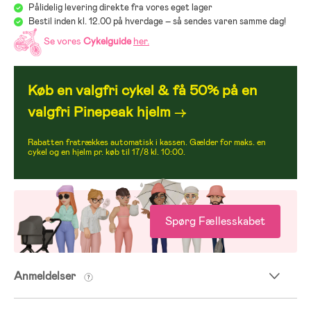
Pålidelig levering direkte fra vores eget lager
Bestil inden kl. 12.00 på hverdage – så sendes varen samme dag!
Se vores
Cykelguide
her
.
Køb en valgfri cykel & få 50% på en
valgfri Pinepeak hjelm
→
Rabatten fratrækkes automatisk i kassen. Gælder for maks. en
cykel og en hjelm pr. køb til 17/8 kl. 10:00.
Spørg Fællesskabet
Anmeldelser