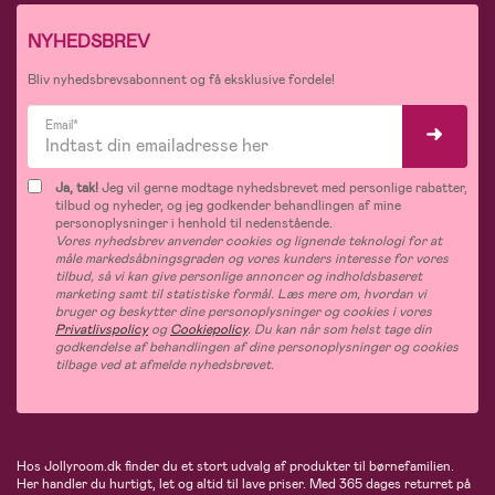
NYHEDSBREV
Bliv nyhedsbrevsabonnent og få eksklusive fordele!
Email*
Ja, tak!
Jeg vil gerne modtage nyhedsbrevet med personlige rabatter,
tilbud og nyheder, og jeg godkender behandlingen af mine
personoplysninger i henhold til nedenstående.
Vores nyhedsbrev anvender cookies og lignende teknologi for at
måle markedsåbningsgraden og vores kunders interesse for vores
tilbud, så vi kan give personlige annoncer og indholdsbaseret
marketing samt til statistiske formål. Læs mere om, hvordan vi
bruger og beskytter dine personoplysninger og cookies i vores
Privatlivspolicy
og
Cookiepolicy
. Du kan når som helst tage din
godkendelse af behandlingen af dine personoplysninger og cookies
tilbage ved at afmelde nyhedsbrevet.
Hos Jollyroom.dk finder du et stort udvalg af produkter til børnefamilien.
Her handler du hurtigt, let og altid til lave priser. Med 365 dages returret på