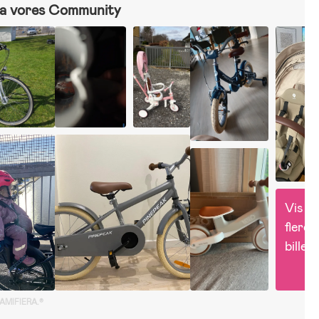
a vores Community
Vis 
flere 
billed
GAMIFIERA.®