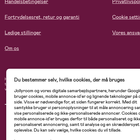
Handelsbetingelser
Privatlivspol
Fortrydelsesret, retur og garanti
Cookie sett
Ledige stillinger
Vores ansva
Om os
Du bestemmer selv, hvilke cookies, der må bruges
Hos Jollyroom.dk finder du et stort udvalg af produkter til børnefamilien. Her h
tryg, når du handler hos os. I vores udvalg finder du barnevogne, autostole, bø
varemærker som Britax, Maxi-Cosi, Baby Jogger, BabyBjörn, Didriksons, KidKraf
Jollyroom og vores digitale samarbejdspartnere, herunder Googl
bruger cookies, mobile annonce-id'er og lignende teknologier på
side. Visse er nødvendige for, at siden fungerer korrekt. Med dit
samtykke bruger vi personoplysninger til at måle annoncering sam
vise personaliserede og ikke-personaliserede annoncer. Cookies 
mobile annonce-id'er bruges derfor til både personaliseret og ikk
personaliseret annoncering, samt til analyse og en skræddersyet
oplevelse. Du kan selv vælge, hvilke cookies du vil tillade.