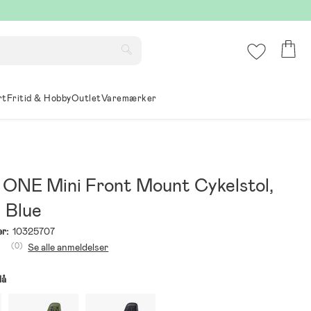
rt
Fritid & Hobby
Outlet
Varemærker
 ONE Mini Front Mount Cykelstol,
l Blue
r:
10325707
(0)
Se alle anmeldelser
lå