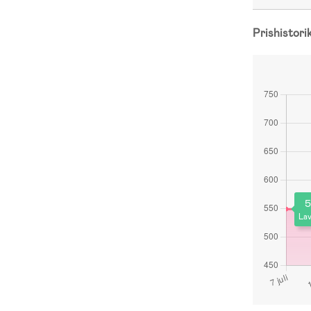
Prishistori
5
Lav