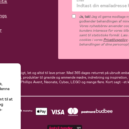
itik
Email*
ings
Ja, tak!
Jeg vil gerne modtage ny
godkender behandlingen af mine
Vores nyhedsbrev anvender cook
r
kunders interesse for vores til
samt til statistiske formål. Læ
cookies i vores
Privatlivspolicy
behandlingen af dine personopl
andler du hurtigt, let og altid til lave priser. Med 365 dages returret på ubrudt em
rne- og babytøj, produkter til gravide og ammende mødre, indretning og inspiration,
t, Ergobaby, Phillips Avent, Neonate, Cybex, LEGO og mange flere. Kort sagt - et 
e,
 denne
t til at
og
e-