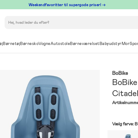
⁠ Weekendfavoritter til supergode priser! →
Søg
øj
Børnetøj
Børnesko
Vogne
Autostole
Børneværelset
Babyudstyr
Mor
Spo
BoBike
BoBike
Citade
Artikelnumme
Vælg farve:
B