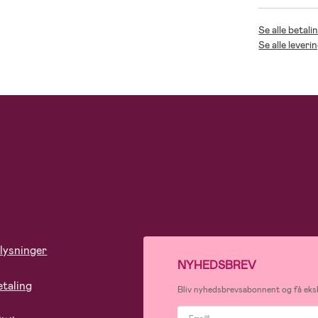
Se alle betal
Se alle lever
lysninger
NYHEDSBREV
etaling
Bliv nyhedsbrevsabonnent og få eksk