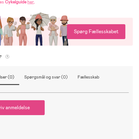
res
Cykelguide
her
.
Spørg Fællesskabet
er
ser (0)
Spørgsmål og svar (0)
Fællesskab
iv anmeldelse