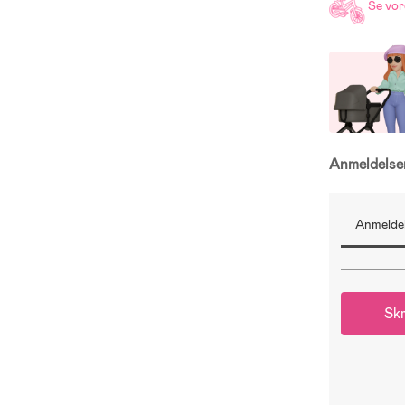
Se vo
Anmeldels
Anmeldel
Skr