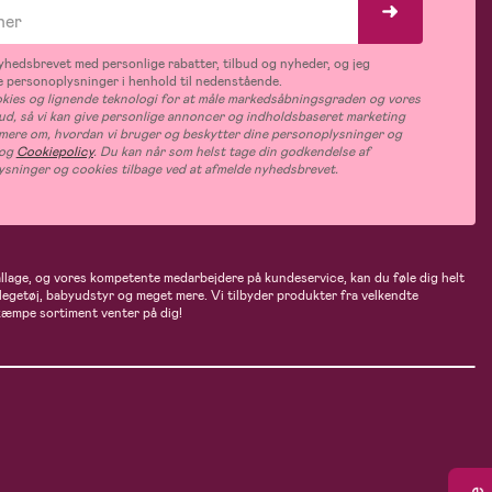
hedsbrevet med personlige rabatter, tilbud og nyheder, og jeg
 personoplysninger i henhold til nedenstående.
ies og lignende teknologi for at måle markedsåbningsgraden og vores
bud, så vi kan give personlige annoncer og indholdsbaseret marketing
s mere om, hvordan vi bruger og beskytter dine personoplysninger og
og
Cookiepolicy
. Du kan når som helst tage din godkendelse af
ysninger og cookies tilbage ved at afmelde nyhedsbrevet.
ballage, og vores kompetente medarbejdere på kundeservice, kan du føle dig helt
 legetøj, babyudstyr og meget mere. Vi tilbyder produkter fra velkendte
kæmpe sortiment venter på dig!