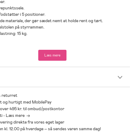
ar.
repunktssele.
odstøtter i 5 positioner.
de materiale, der gør sædet nemt at holde rent og tørt.
elstolen på styrrammen.
lastning: 15 kg.
der: Fra 9 måneder til 3 år.
Læs mere
n
 returret
t og hurtigt med MobilePay
* over 495 kr. til ombud/postkontor
ti - Læs mere ->
levering direkte fra vores eget lager
den kl. 12.00 på hverdage – så sendes varen samme dag!