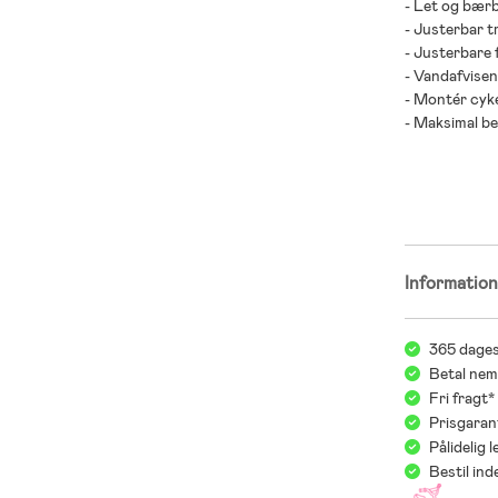
- Let og bærb
- Justerbar t
- Justerbare f
- Vandafvisen
- Montér cyk
- Maksimal be
- Anbefalet al
Informatio
365 dages
Betal nem
Fri fragt
Prisgaran
Pålidelig 
Bestil in