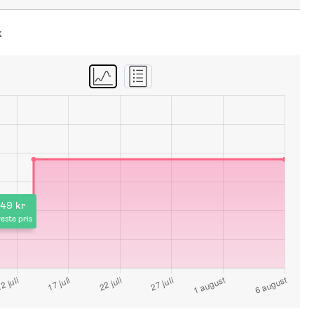
k
49 kr
este pris