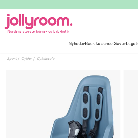
Hoppa
till
innehållet
Nordens største børne- og babybutik
Nyheder
Back to school
Gaver
Leget
Sport
Cykler
Cykelstole