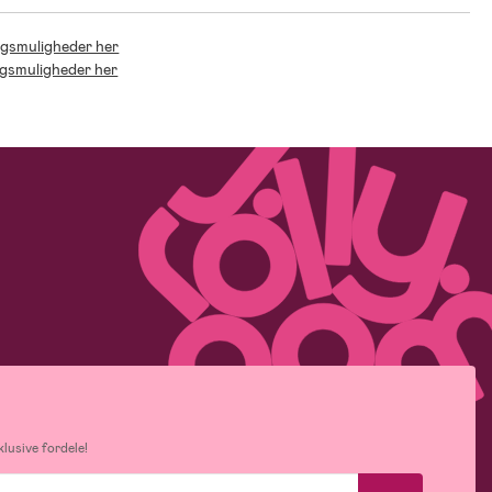
ingsmuligheder her
ingsmuligheder her
lusive fordele!