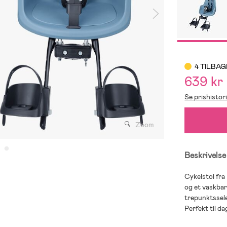
4 TILBAG
639 kr
Se prishistor
Zoom
Beskrivelse
Cykelstol fra
og et vaskbar
trepunktssele
Perfekt til da