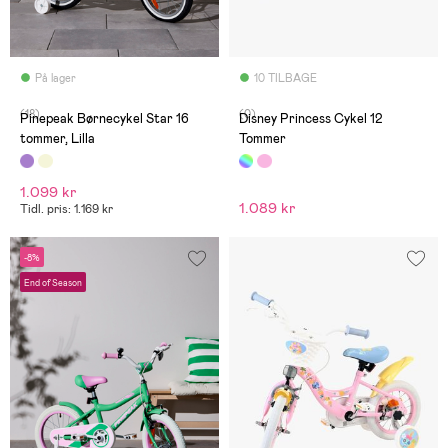
På lager
10 TILBAGE
(18)
(0)
Pinepeak Børnecykel Star 16
Disney Princess Cykel 12
tommer, Lilla
Tommer
1.099 kr
1.089 kr
Tidl. pris: 1.169 kr
-8%
End of Season