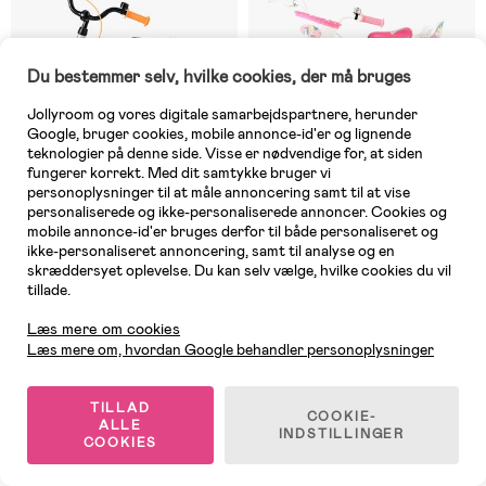
Du bestemmer selv, hvilke cookies, der må bruges
Jollyroom og vores digitale samarbejdspartnere, herunder
Google, bruger cookies, mobile annonce-id'er og lignende
teknologier på denne side. Visse er nødvendige for, at siden
fungerer korrekt. Med dit samtykke bruger vi
personoplysninger til at måle annoncering samt til at vise
personaliserede og ikke-personaliserede annoncer. Cookies og
mobile annonce-id'er bruges derfor til både personaliseret og
6 TILBAGE
På lager
ikke-personaliseret annoncering, samt til analyse og en
skræddersyet oplevelse. Du kan selv vælge, hvilke cookies du vil
(0)
(1)
Volare Rocky Cykel 14 Tommer,
Volare Unicorn Cykel 14
tillade.
Kundeservice
Grå
Tommer, Grøn
Læs mere om cookies
Læs mere om, hvordan Google behandler personoplysninger
1.089 kr
1.009 kr
TILLAD
COOKIE-
ALLE
INDSTILLINGER
COOKIES