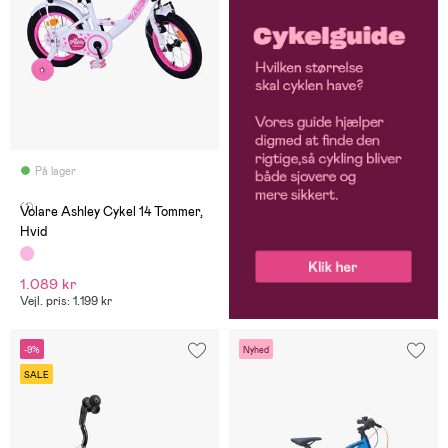
På lager
(1)
Volare Ashley Cykel 14 Tommer,
Hvid
1.089 kr
Vejl. pris: 1.199 kr
-9%
Nyhed
SALE