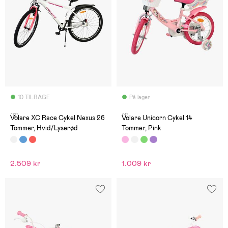
10 TILBAGE
På lager
(0)
(1)
Volare XC Race Cykel Nexus 26
Volare Unicorn Cykel 14
Tommer, Hvid/Lyserød
Tommer, Pink
2.509 kr
1.009 kr