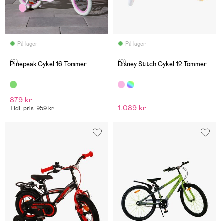
På lager
På lager
(5)
(0)
Pinepeak Cykel 16 Tommer
Disney Stitch Cykel 12 Tommer
879 kr
1.089 kr
Tidl. pris: 959 kr