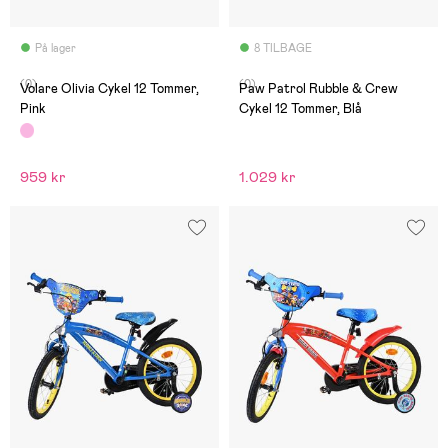
På lager
8 TILBAGE
(0)
(0)
Volare Olivia Cykel 12 Tommer,
Paw Patrol Rubble & Crew
Pink
Cykel 12 Tommer, Blå
959 kr
1.029 kr