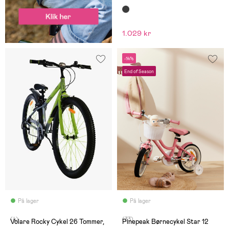
1.029 kr
-14%
End of Season
På lager
På lager
(4)
(33)
Volare Rocky Cykel 26 Tommer,
Pinepeak Børnecykel Star 12