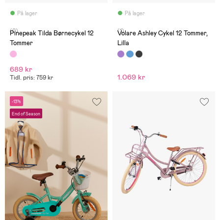
På lager
På lager
(0)
(1)
Pinepeak Tilda Børnecykel 12
Volare Ashley Cykel 12 Tommer,
Tommer
Lilla
689 kr
1.069 kr
Tidl. pris: 759 kr
-13%
End of Season