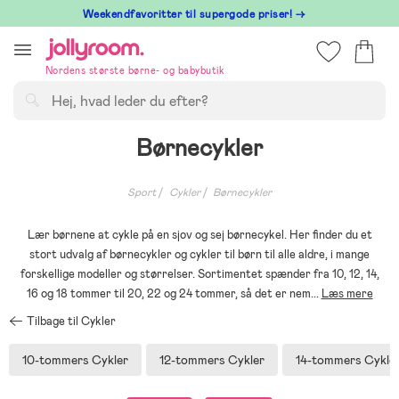
Hoppa
⁠ Weekendfavoritter til supergode priser! →
till
innehållet
Nordens største børne- og babybutik
Søg
Børnecykler
Sport
Cykler
Børnecykler
Lær børnene at cykle på en sjov og sej børnecykel. Her finder du et
stort udvalg af børnecykler og cykler til børn til alle aldre, i mange
forskellige modeller og størrelser. Sortimentet spænder fra 10, 12, 14,
16 og 18 tommer til 20, 22 og 24 tommer, så det er nem
...
Læs mere
Tilbage til Cykler
10-tommers Cykler
12-tommers Cykler
14-tommers Cykle