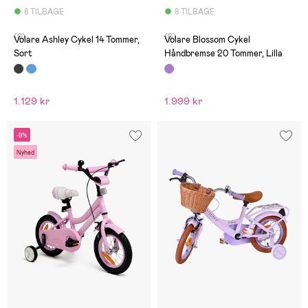
8 TILBAGE
8 TILBAGE
(0)
(0)
Volare Ashley Cykel 14 Tommer,
Volare Blossom Cykel
Sort
Håndbremse 20 Tommer, Lilla
1.129 kr
1.999 kr
-9%
Nyhed