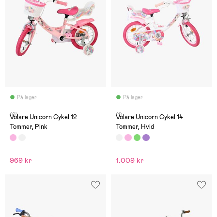
På lager
På lager
(0)
(1)
Volare Unicorn Cykel 12
Volare Unicorn Cykel 14
Tommer, Pink
Tommer, Hvid
969 kr
1.009 kr