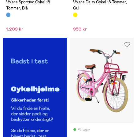
(0)
(0)
Volare Sportivo Cykel 18
Volare Daisy Cykel 18 Tommer,
Tommer, Blå
Gul
1.209 kr
959 kr
På lager