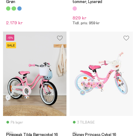
Grøn
tommer, Lyserød
829 kr
2.179 kr
Tidl. pris: 959 kr
-13%
SALE
På lager
3 TILBAGE
(90)
(1)
Pinepeak Tilda Børnecykel 16
Disney Princess Cykel 16