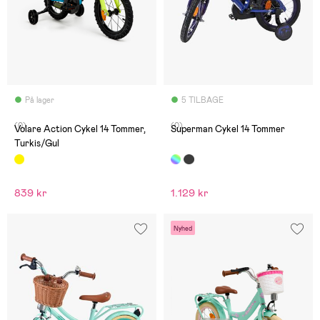
På lager
5 TILBAGE
(0)
(0)
Volare Action Cykel 14 Tommer,
Superman Cykel 14 Tommer
Turkis/Gul
839 kr
1.129 kr
Nyhed