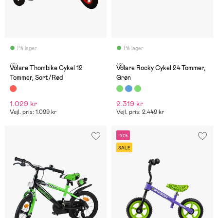
På lager
På lager
(0)
(2)
Volare Thombike Cykel 12
Volare Rocky Cykel 24 Tommer,
Tommer, Sort/Rød
Grøn
1.029 kr
2.319 kr
Vejl. pris: 1.099 kr
Vejl. pris: 2.449 kr
-10%
SALE