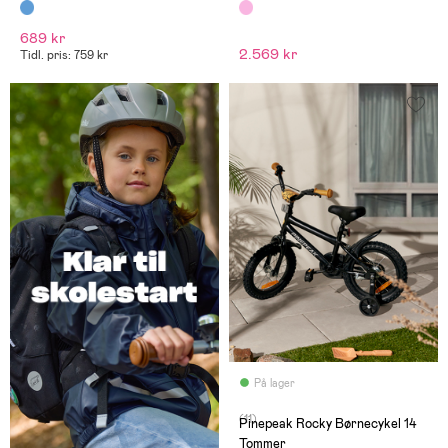
689 kr
2.569 kr
Tidl. pris: 759 kr
På lager
(11)
Pinepeak Rocky Børnecykel 14
Tommer