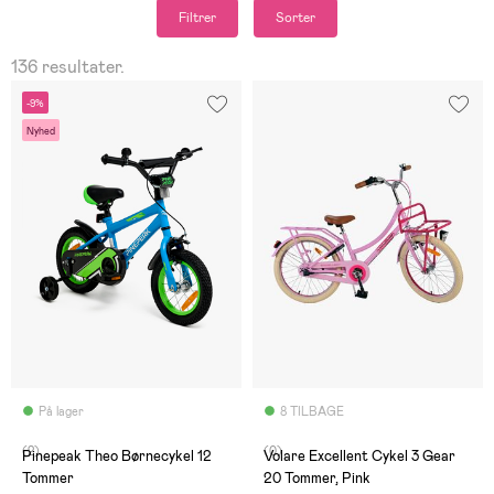
Filtrer
Sorter
136 resultater.
-9%
Nyhed
På lager
8 TILBAGE
(2)
(0)
Pinepeak Theo Børnecykel 12
Volare Excellent Cykel 3 Gear
Tommer
20 Tommer, Pink