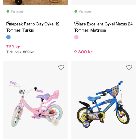
På lager
På lager
(11)
(0)
Pinepeak Retro City Cykel 12
Volare Excellent Cykel Nexus 24
Tommer, Turkis
Tommer, Matrosa
769 kr
2.809 kr
Tidl. pris: 889 kr