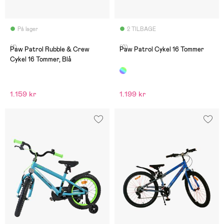
På lager
2 TILBAGE
(1)
(0)
Paw Patrol Rubble & Crew
Paw Patrol Cykel 16 Tommer
Cykel 16 Tommer, Blå
1.159 kr
1.199 kr