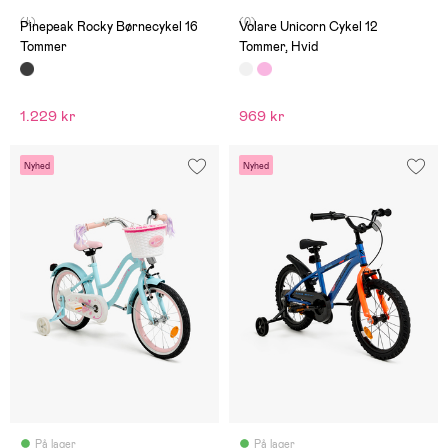
(4)
(0)
Pinepeak Rocky Børnecykel 16
Volare Unicorn Cykel 12
Tommer
Tommer, Hvid
1.229 kr
969 kr
Nyhed
Nyhed
På lager
På lager