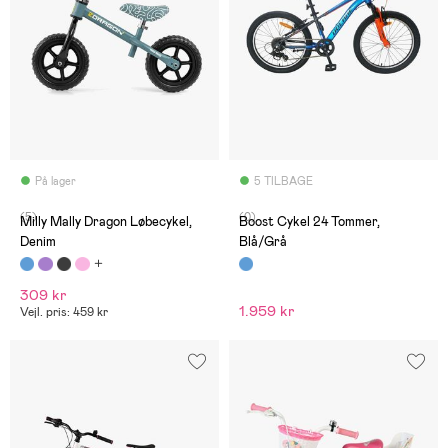
På lager
5 TILBAGE
(5)
(0)
Milly Mally Dragon Løbecykel,
Boost Cykel 24 Tommer,
Denim
Blå/Grå
309 kr
1.959 kr
Vejl. pris: 459 kr