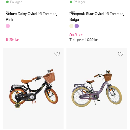
På lager
På lager
(0)
(18)
Volare Daisy Cykel 16 Tommer,
Pinepeak Star Cykel 16 Tommer,
Pink
Beige
949 kr
929 kr
Tidl. pris: 1.099 kr