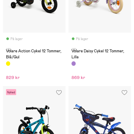
På lager
På lager
(0)
(0)
Volare Action Cykel 12 Tommer,
Volare Daisy Cykel 12 Tommer,
Blå/Gul
Lilla
829 kr
869 kr
Nyhed