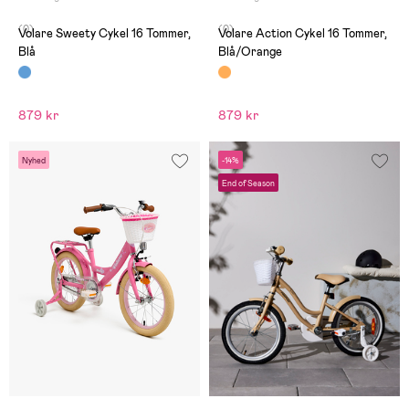
(0)
(0)
Volare Sweety Cykel 16 Tommer,
Volare Action Cykel 16 Tommer,
Blå
Blå/Orange
879 kr
879 kr
Nyhed
-14%
End of Season