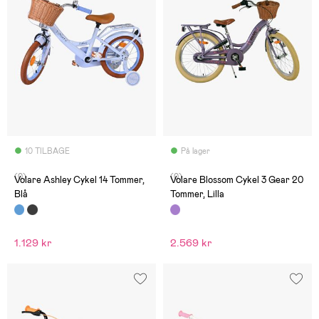
10 TILBAGE
På lager
(0)
(0)
Volare Ashley Cykel 14 Tommer,
Volare Blossom Cykel 3 Gear 20
Blå
Tommer, Lilla
1.129 kr
2.569 kr