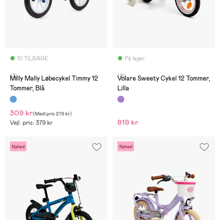
10 TILBAGE
På lager
(3)
(0)
Milly Mally Løbecykel Timmy 12
Volare Sweety Cykel 12 Tommer,
Tommer, Blå
Lilla
309 kr
(
Medl.pris
279 kr
)
819 kr
Vejl. pris: 379 kr
Nyhed
Nyhed