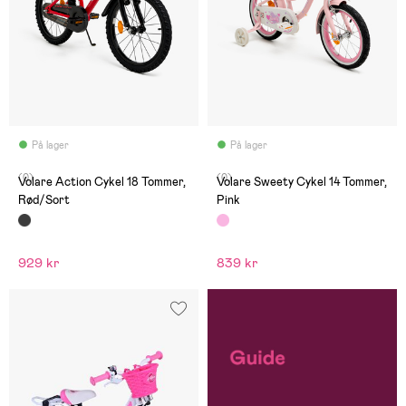
På lager
På lager
(0)
(0)
Volare Action Cykel 18 Tommer,
Volare Sweety Cykel 14 Tommer,
Rød/Sort
Pink
929 kr
839 kr