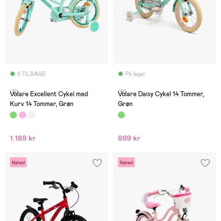
8 TILBAGE
På lager
(0)
(0)
Volare Excellent Cykel med
Volare Daisy Cykel 14 Tommer,
Kurv 14 Tommer, Grøn
Grøn
1.189 kr
899 kr
Nyhed
Nyhed