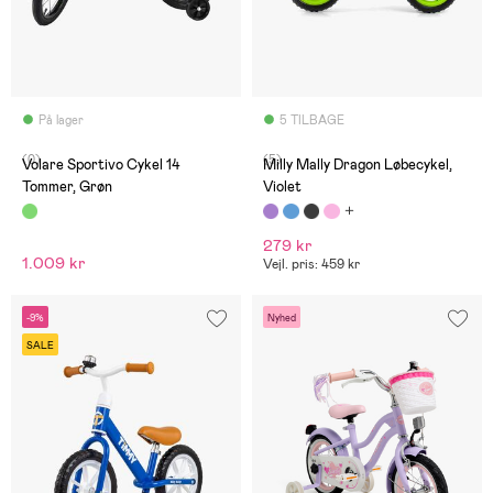
På lager
5 TILBAGE
(0)
(5)
Volare Sportivo Cykel 14
Milly Mally Dragon Løbecykel,
Tommer, Grøn
Violet
279 kr
1.009 kr
Vejl. pris: 459 kr
-9%
Nyhed
SALE