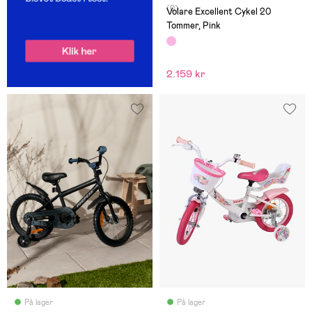
(0)
Volare Excellent Cykel 20
Tommer, Pink
2.159 kr
På lager
På lager