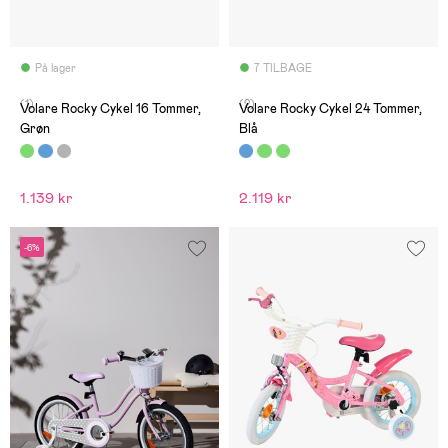
På lager
7 TILBAGE
(1)
(2)
Volare Rocky Cykel 16 Tommer,
Volare Rocky Cykel 24 Tommer,
Grøn
Blå
1.139 kr
2.119 kr
-6%