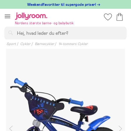
Hoppa
⁠ Weekendfavoritter til supergode priser! →
till
innehållet
Nordens største børne- og babybutik
Søg
Sport
Cykler
Børnecykler
14-tommers Cykler