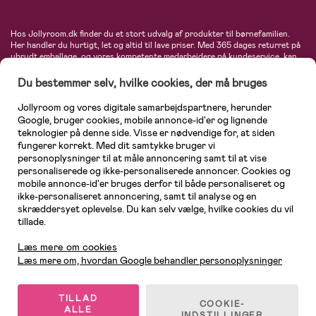
Hos Jollyroom.dk finder du et stort udvalg af produkter til børnefamilien.
Her handler du hurtigt, let og altid til lave priser. Med 365 dages returret på
ubrudt emballage, og vores kompetente medarbejdere på kundeservice, kan
du føle dig helt tryg, når du handler hos os. I vores udvalg finder du
barnevogne, autostole, børne- og babytøj, produkter til gravide og ammende
Du bestemmer selv, hvilke cookies, der må bruges
mødre, indretning og inspiration, legetøj, babyudstyr og meget mere. Vi
tilbyder produkter fra velkendte varemærker som Britax, Maxi-Cosi, Baby
Jollyroom og vores digitale samarbejdspartnere, herunder
Jogger, BabyBjörn, Didriksons, KidKraft, Ergobaby, Phillips Avent, Neonate,
Google, bruger cookies, mobile annonce-id'er og lignende
Cybex, LEGO og mange flere. Kort sagt - et kæmpe sortiment venter på dig!
teknologier på denne side. Visse er nødvendige for, at siden
fungerer korrekt. Med dit samtykke bruger vi
personoplysninger til at måle annoncering samt til at vise
personaliserede og ikke-personaliserede annoncer. Cookies og
mobile annonce-id'er bruges derfor til både personaliseret og
ikke-personaliseret annoncering, samt til analyse og en
skræddersyet oplevelse. Du kan selv vælge, hvilke cookies du vil
tillade.
Kundeservice
Læs mere om cookies
Læs mere om, hvordan Google behandler personoplysninger
TILLAD
COOKIE-
ALLE
© 2026 Jollyroom AB. Alle rettigheder forbeholdes.
INDSTILLINGER