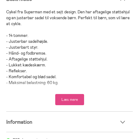
Cykel fra Superman med et sejt design. Den har aftagelige støttehjul
og en justerbar sadel til voksende børn. Perfekt til børn, som vil lære
at cykle.
- 14 tommer.
- Justerbar sadelhøjde.
- Justerbart styr.
- Hånd- og fodbremse.
- Aftagelige støttehjul.
- Lukket kædeskærm.
- Reflekser.
- Komfortabel og blød sadel.
- Maksimal belastning: 60 kg.
- Anbefalet alder: Fra 3 år.
Læs mere
- Metal, plastik, gummi.
Information