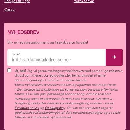
Ledige stillinger
Vores ansvar
Om os
NYHEDSBREV
Bliv nyhedsbrevsabonnent og få eksklusive fordele!
Email*
Ja, tak!
Jeg vil gerne modtage nyhedsbrevet med personlige rabatter,
tilbud og nyheder, og jeg godkender behandlingen af mine
personoplysninger i henhold til nedenstående.
Vores nyhedsbrev anvender cookies og lignende teknologi for at
måle markedsåbningsgraden og vores kunders interesse for vores
tilbud, så vi kan give personlige annoncer og indholdsbaseret
marketing samt til statistiske formål. Læs mere om, hvordan vi
bruger og beskytter dine personoplysninger og cookies i vores
Privatlivspolicy
og
Cookiepolicy
. Du kan når som helst tage din
godkendelse af behandlingen af dine personoplysninger og cookies
tilbage ved at afmelde nyhedsbrevet.