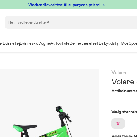
⁠ Weekendfavoritter til supergode priser! →
Søg
øj
Børnetøj
Børnesko
Vogne
Autostole
Børneværelset
Babyudstyr
Mor
Spo
Volare
Volare
Artikelnumme
Vælg størrel
12"
Vælg farve:
G