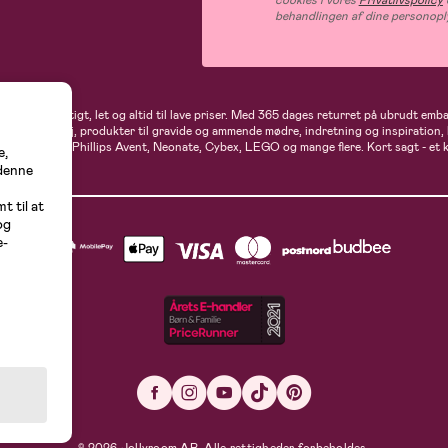
cookies i vores
Privatlivspolicy
behandlingen af dine personopl
andler du hurtigt, let og altid til lave priser. Med 365 dages returret på ubrudt em
rne- og babytøj, produkter til gravide og ammende mødre, indretning og inspiration,
t, Ergobaby, Phillips Avent, Neonate, Cybex, LEGO og mange flere. Kort sagt - et 
e,
 denne
t til at
og
e-