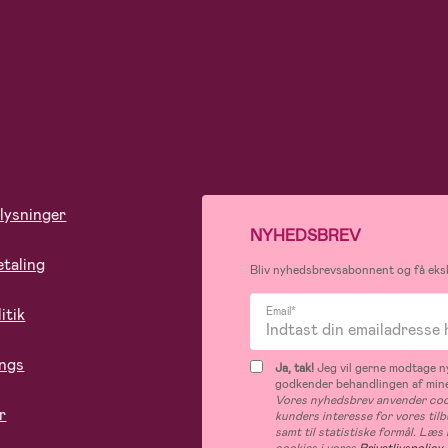
lysninger
NYHEDSBREV
etaling
Bliv nyhedsbrevsabonnent og få eksk
itik
Email*
ings
Ja, tak!
Jeg vil gerne modtage ny
godkender behandlingen af mine
Vores nyhedsbrev anvender cook
r
kunders interesse for vores til
samt til statistiske formål. Læ