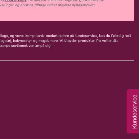
og
Cookiepolicy
. Du kan når som helst tage din godkendelse af
ysninger og cookies tilbage ved at afmelde nyhedsbrevet.
ballage, og vores kompetente medarbejdere på kundeservice, kan du føle dig helt
 legetøj, babyudstyr og meget mere. Vi tilbyder produkter fra velkendte
kæmpe sortiment venter på dig!
Kundeservice