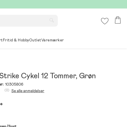
rt
Fritid & Hobby
Outlet
Varemærker
 Strike Cykel 12 Tommer, Grøn
r:
10305806
(0)
Se alle anmeldelser
se
røn/Sort