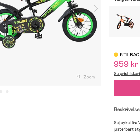
5 TILBAG
959 kr
Se prishistor
Zoom
Beskrivelse
Sej cykel fra
justerbart sty