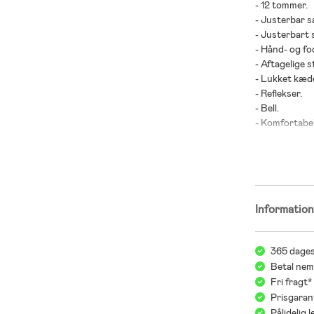
- 12 tommer.
- Justerbar s
- Justerbart 
- Hånd- og f
- Aftagelige s
- Lukket kæ
- Reflekser.
- Bell.
- Komfortabel
- Maksimal be
- Anbefalet al
- Metal, plast
Informatio
365 dages
Betal nem
Fri fragt
Prisgaran
Pålidelig 