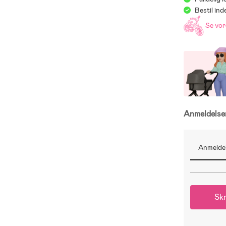
Bestil in
Se vo
Anmeldels
Anmeldel
Skr