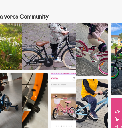
a vores Community
Vis 
flere 
billed