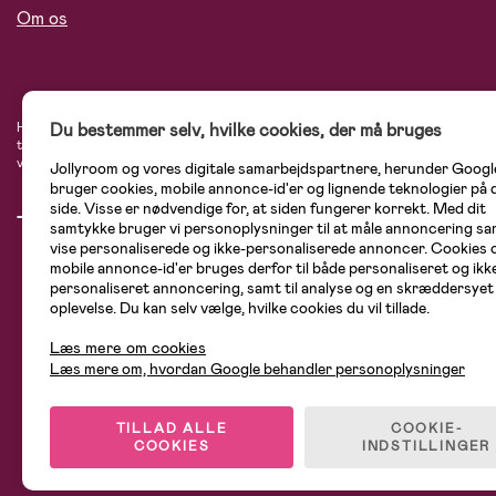
Om os
Du bestemmer selv, hvilke cookies, der må bruges
Hos Jollyroom.dk finder du et stort udvalg af produkter til børnefamilien. Her h
tryg, når du handler hos os. I vores udvalg finder du barnevogne, autostole, bø
varemærker som Britax, Maxi-Cosi, Baby Jogger, BabyBjörn, Didriksons, KidKraf
Jollyroom og vores digitale samarbejdspartnere, herunder Googl
bruger cookies, mobile annonce-id'er og lignende teknologier på
side. Visse er nødvendige for, at siden fungerer korrekt. Med dit
samtykke bruger vi personoplysninger til at måle annoncering sam
vise personaliserede og ikke-personaliserede annoncer. Cookies 
mobile annonce-id'er bruges derfor til både personaliseret og ikk
personaliseret annoncering, samt til analyse og en skræddersyet
oplevelse. Du kan selv vælge, hvilke cookies du vil tillade.
Læs mere om cookies
Læs mere om, hvordan Google behandler personoplysninger
TILLAD ALLE
COOKIE-
COOKIES
INDSTILLINGER