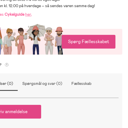
den kl. 12.00 på hverdage – så sendes varen samme dag!
res
Cykelguide
her
.
Spørg Fællesskabet
er
ser (0)
Spørgsmål og svar (0)
Fællesskab
iv anmeldelse