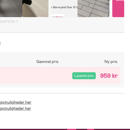
GAMIFIERA.®
k
Gammel pris
Ny pris
959 kr
Laveste pris
ingsmuligheder her
ingsmuligheder her