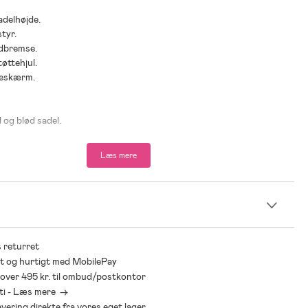
adelhøjde.
styr.
odbremse.
tøttehjul.
deskærm.
 og blød sadel.
lastning: 60 kg.
Læs mere
der: Fra 2 år.
ik, gummi.
n
 returret
t og hurtigt med MobilePay
* over 495 kr. til ombud/postkontor
ti - Læs mere ->
levering direkte fra vores eget lager