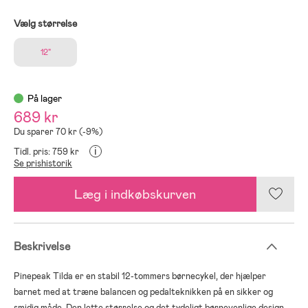
Vælg størrelse
12"
På lager
689 kr
Du sparer 70 kr (-9%)
i
Tidl. pris: 759 kr
Se prishistorik
Læg i indkøbskurven
Beskrivelse
Pinepeak Tilda er en stabil 12-tommers børnecykel, der hjælper
barnet med at træne balancen og pedalteknikken på en sikker og
smidig måde. Den lette størrelse og det tydeligt børnevenlige design