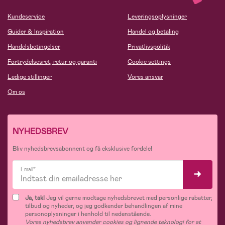
Kundeservice
Leveringsoplysninger
Guider & Inspiration
Handel og betaling
Handelsbetingelser
Privatlivspolitik
Fortrydelsesret, retur og garanti
Cookie settings
Ledige stillinger
Vores ansvar
Om os
NYHEDSBREV
Bliv nyhedsbrevsabonnent og få eksklusive fordele!
Email*
Ja, tak!
Jeg vil gerne modtage nyhedsbrevet med personlige rabatter,
tilbud og nyheder, og jeg godkender behandlingen af mine
personoplysninger i henhold til nedenstående.
Vores nyhedsbrev anvender cookies og lignende teknologi for at