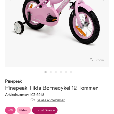
Zoom
Pinepeak
Pinepeak Tilda Børnecykel 12 Tommer
Artikelnummer:
10315948
(0)
Se alle anmeldelser
-9%
Nyhed
End of Season