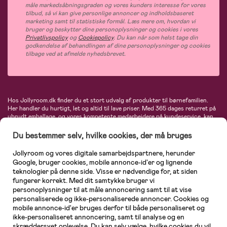
måle markedsåbningsgraden og vores kunders interesse for vores
tilbud, så vi kan give personlige annoncer og indholdsbaseret
marketing samt til statistiske formål. Læs mere om, hvordan vi
bruger og beskytter dine personoplysninger og cookies i vores
Privatlivspolicy
og
Cookiepolicy
. Du kan når som helst tage din
godkendelse af behandlingen af dine personoplysninger og cookies
tilbage ved at afmelde nyhedsbrevet.
Hos Jollyroom.dk finder du et stort udvalg af produkter til børnefamilien.
Her handler du hurtigt, let og altid til lave priser. Med 365 dages returret på
ubrudt emballage, og vores kompetente medarbejdere på kundeservice, kan
du føle dig helt tryg, når du handler hos os. I vores udvalg finder du
barnevogne, autostole, børne- og babytøj, produkter til gravide og ammende
Du bestemmer selv, hvilke cookies, der må bruges
mødre, indretning og inspiration, legetøj, babyudstyr og meget mere. Vi
tilbyder produkter fra velkendte varemærker som Britax, Maxi-Cosi, Baby
Jollyroom og vores digitale samarbejdspartnere, herunder
Jogger, BabyBjörn, Didriksons, KidKraft, Ergobaby, Phillips Avent, Neonate,
Google, bruger cookies, mobile annonce-id'er og lignende
Cybex, LEGO og mange flere. Kort sagt - et kæmpe sortiment venter på dig!
teknologier på denne side. Visse er nødvendige for, at siden
fungerer korrekt. Med dit samtykke bruger vi
personoplysninger til at måle annoncering samt til at vise
personaliserede og ikke-personaliserede annoncer. Cookies og
mobile annonce-id'er bruges derfor til både personaliseret og
ikke-personaliseret annoncering, samt til analyse og en
skræddersyet oplevelse. Du kan selv vælge, hvilke cookies du vil