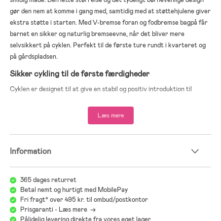
gør den nem at komme i gang med, samtidig med at støttehjulene giver
ekstra støtte i starten. Med V-bremse foran og fodbremse bagpå får
barnet en sikker og naturlig bremseevne, når det bliver mere
selvsikkert på cyklen. Perfekt til de første ture rundt i kvarteret og
på gårdspladsen.
Sikker cykling til de første færdigheder
Cyklen er designet til at give en stabil og positiv introduktion til
cykling. Den justerbare sadelhøjde gør det nemmere at finde en
behagelig stilling, og den gennemtænkte størrelse passer godt til
Læs mere
yngre børn, der ønsker at udvikle deres cykling trin for trin.
12 tommer, tilpasset børn, der skal lære at cykle
V-bremse foran sikrer kontrolleret bremsning
Information
Fodbremse bagpå giver en enkel og naturlig standsning
Støttehjul giver ekstra stabilitet i starten
Justerbar sadelhøjde, 47–51 cm, for bedre pasform
365 dages returret
Betal nemt og hurtigt med MobilePay
Anbefalet alder: 2 år og opefter
Fri fragt* over 495 kr. til ombud/postkontor
Materiale: Metal, gummi og plast
Prisgaranti - Læs mere ->
CE-mærket
Pålidelig levering direkte fra vores eget lager