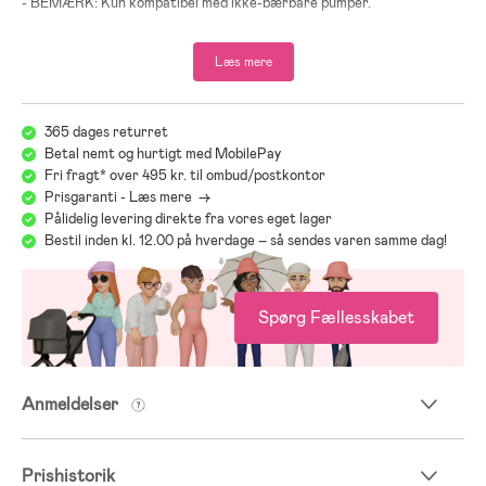
- BEMÆRK: Kun kompatibel med ikke-bærbare pumper.
- Af hygiejnehensyn er denne vare ikke dækket af vores
fortrydelsesret, efter at du har åbnet emballagen. Læs mere om
Læs mere
vores handelsbetingelser på kundeservicesiden.
365 dages returret
Betal nemt og hurtigt med MobilePay
Fri fragt* over 495 kr. til ombud/postkontor
Prisgaranti - Læs mere ->
Pålidelig levering direkte fra vores eget lager
Bestil inden kl. 12.00 på hverdage – så sendes varen samme dag!
Spørg Fællesskabet
Anmeldelser
Prishistorik