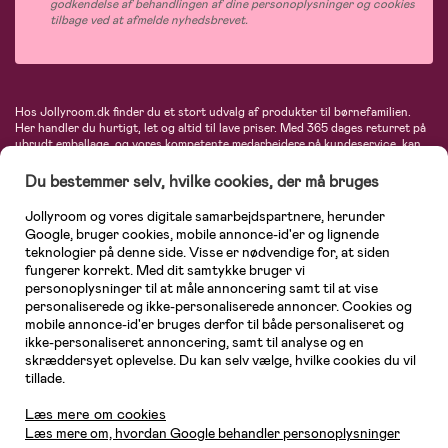
godkendelse af behandlingen af dine personoplysninger og cookies
tilbage ved at afmelde nyhedsbrevet.
Hos Jollyroom.dk finder du et stort udvalg af produkter til børnefamilien.
Her handler du hurtigt, let og altid til lave priser. Med 365 dages returret på
ubrudt emballage, og vores kompetente medarbejdere på kundeservice, kan
du føle dig helt tryg, når du handler hos os. I vores udvalg finder du
barnevogne, autostole, børne- og babytøj, produkter til gravide og ammende
Du bestemmer selv, hvilke cookies, der må bruges
mødre, indretning og inspiration, legetøj, babyudstyr og meget mere. Vi
tilbyder produkter fra velkendte varemærker som Britax, Maxi-Cosi, Baby
Jollyroom og vores digitale samarbejdspartnere, herunder
Jogger, BabyBjörn, Didriksons, KidKraft, Ergobaby, Phillips Avent, Neonate,
Google, bruger cookies, mobile annonce-id'er og lignende
Cybex, LEGO og mange flere. Kort sagt - et kæmpe sortiment venter på dig!
teknologier på denne side. Visse er nødvendige for, at siden
fungerer korrekt. Med dit samtykke bruger vi
personoplysninger til at måle annoncering samt til at vise
personaliserede og ikke-personaliserede annoncer. Cookies og
mobile annonce-id'er bruges derfor til både personaliseret og
ikke-personaliseret annoncering, samt til analyse og en
skræddersyet oplevelse. Du kan selv vælge, hvilke cookies du vil
tillade.
Kundeservice
Læs mere om cookies
Læs mere om, hvordan Google behandler personoplysninger