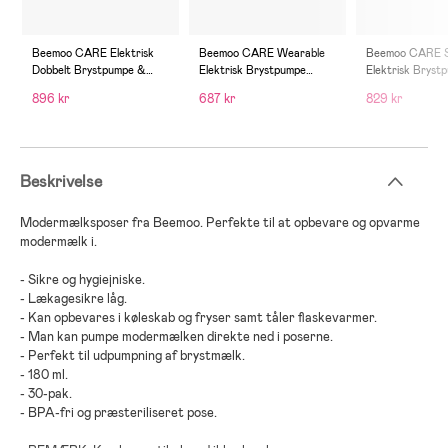
Beemoo CARE Elektrisk
Beemoo CARE Wearable
Beemoo CARE S
Dobbelt Brystpumpe &
Elektrisk Brystpumpe
Elektrisk Bryst
Ammepakke, Ashes of
Single inkl.
Ammepakke, Ash
896 kr
687 kr
829 kr
Roses
Modermælksposer &
Roses
Modermælksflaske 180 ml
2-pak
Beskrivelse
Modermælksposer fra Beemoo. Perfekte til at opbevare og opvarme
modermælk i.
- Sikre og hygiejniske.
- Lækagesikre låg.
- Kan opbevares i køleskab og fryser samt tåler flaskevarmer.
- Man kan pumpe modermælken direkte ned i poserne.
- Perfekt til udpumpning af brystmælk.
- 180 ml.
- 30-pak.
- BPA-fri og præsteriliseret pose.