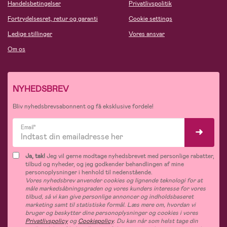
Handelsbetingelser
Privatlivspolitik
Fortrydelsesret, retur og garanti
Cookie settings
Ledige stillinger
Vores ansvar
Om os
NYHEDSBREV
Bliv nyhedsbrevsabonnent og få eksklusive fordele!
Email*
Ja, tak!
Jeg vil gerne modtage nyhedsbrevet med personlige rabatter,
tilbud og nyheder, og jeg godkender behandlingen af mine
personoplysninger i henhold til nedenstående.
Vores nyhedsbrev anvender cookies og lignende teknologi for at
måle markedsåbningsgraden og vores kunders interesse for vores
tilbud, så vi kan give personlige annoncer og indholdsbaseret
marketing samt til statistiske formål. Læs mere om, hvordan vi
bruger og beskytter dine personoplysninger og cookies i vores
Privatlivspolicy
og
Cookiepolicy
. Du kan når som helst tage din