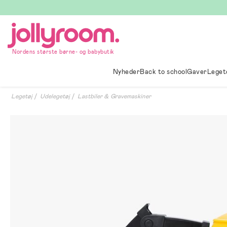
Hoppa
till
innehållet
Nordens største børne- og babybutik
Nyheder
Back to school
Gaver
Leget
Legetøj
Udelegetøj
Lastbiler & Gravemaskiner