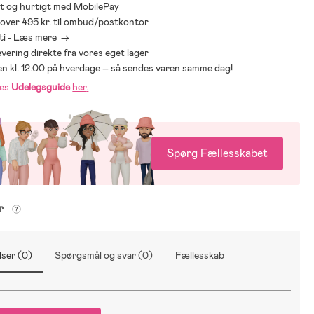
t og hurtigt med MobilePay
* over 495 kr. til ombud/postkontor
ti - Læs mere ->
levering direkte fra vores eget lager
den kl. 12.00 på hverdage – så sendes varen samme dag!
res
Udelegsguide
her
.
Spørg Fællesskabet
er
ser (0)
Spørgsmål og svar (0)
Fællesskab