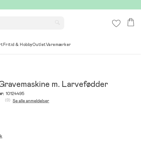
rt
Fritid & Hobby
Outlet
Varemærker
 Gravemaskine m. Larvefødder
r:
10124495
(0)
Se alle anmeldelser
ik