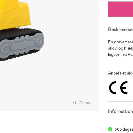
Beskrivelse
En gravemaski
skovl og hjæl
legetøj fra Pl
Anbefalet alde
Zoom
Informatio
365 dages