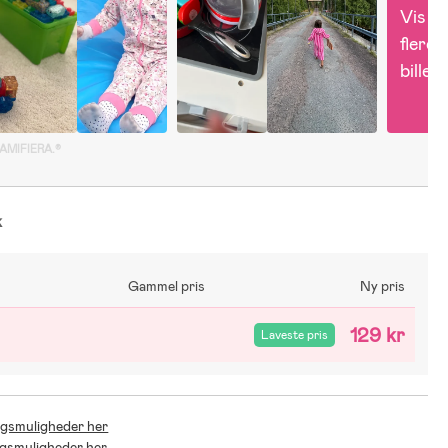
Vis 
flere 
billed
GAMIFIERA.®
k
Gammel pris
Ny pris
129 kr
Laveste pris
ingsmuligheder her
ingsmuligheder her