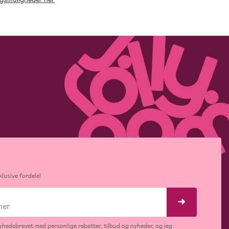
lusive fordele!
hedsbrevet med personlige rabatter, tilbud og nyheder, og jeg