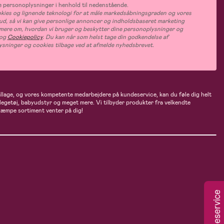
 personoplysninger i henhold til nedenstående.
ies og lignende teknologi for at måle markedsåbningsgraden og vores
bud, så vi kan give personlige annoncer og indholdsbaseret marketing
s mere om, hvordan vi bruger og beskytter dine personoplysninger og
og
Cookiepolicy
. Du kan når som helst tage din godkendelse af
ysninger og cookies tilbage ved at afmelde nyhedsbrevet.
ballage, og vores kompetente medarbejdere på kundeservice, kan du føle dig helt
 legetøj, babyudstyr og meget mere. Vi tilbyder produkter fra velkendte
kæmpe sortiment venter på dig!
Kundeservice