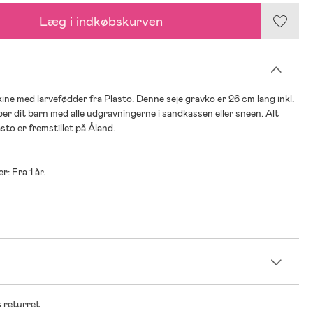
Læg i indkøbskurven
ne med larvefødder fra Plasto. Denne seje gravko er 26 cm lang inkl.
per dit barn med alle udgravningerne i sandkassen eller sneen. Alt
asto er fremstillet på Åland.
r: Fra 1 år.
n
 returret