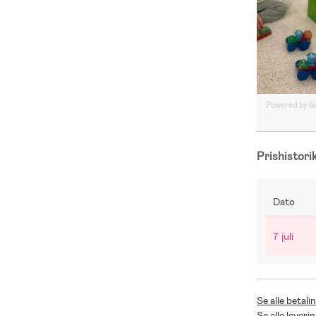
Powered by 
Prishistori
Dato
7 juli
Se alle betal
Se alle lever