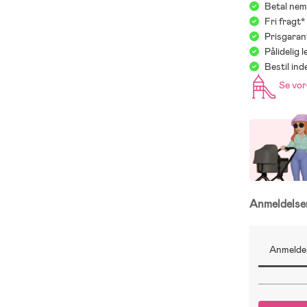
Betal nem
Fri fragt
Prisgaran
Pålidelig 
Bestil in
Se vo
Anmeldels
Anmeldel