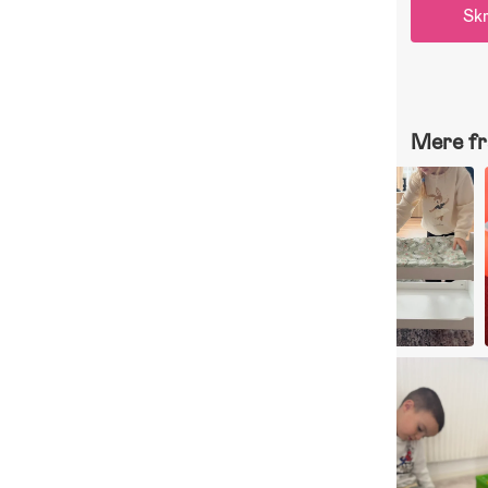
Skr
Mere fr