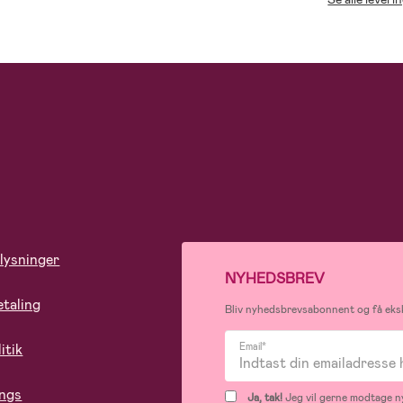
lysninger
NYHEDSBREV
etaling
Bliv nyhedsbrevsabonnent og få eksk
itik
Email*
ings
Ja, tak!
Jeg vil gerne modtage ny