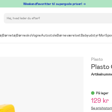
⁠ Weekendfavoritter til supergode priser! →
Søg
øj
Børnetøj
Børnesko
Vogne
Autostole
Børneværelset
Babyudstyr
Mor
Spo
Plasto
Plasto
Artikelnumme
På lager
129 kr
Se prishistor