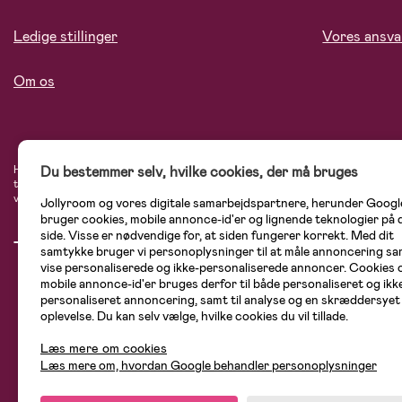
Ledige stillinger
Vores ansva
Om os
Du bestemmer selv, hvilke cookies, der må bruges
Hos Jollyroom.dk finder du et stort udvalg af produkter til børnefamilien. Her h
tryg, når du handler hos os. I vores udvalg finder du barnevogne, autostole, bø
varemærker som Britax, Maxi-Cosi, Baby Jogger, BabyBjörn, Didriksons, KidKraf
Jollyroom og vores digitale samarbejdspartnere, herunder Googl
bruger cookies, mobile annonce-id'er og lignende teknologier på
side. Visse er nødvendige for, at siden fungerer korrekt. Med dit
samtykke bruger vi personoplysninger til at måle annoncering sam
vise personaliserede og ikke-personaliserede annoncer. Cookies 
mobile annonce-id'er bruges derfor til både personaliseret og ikk
personaliseret annoncering, samt til analyse og en skræddersyet
oplevelse. Du kan selv vælge, hvilke cookies du vil tillade.
Læs mere om cookies
Læs mere om, hvordan Google behandler personoplysninger