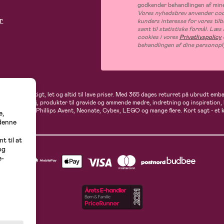
godkender behandlingen af mine
Vores nyhedsbrev anvender cook
r
kunders interesse for vores til
samt til statistiske formål. Læ
cookies i vores
Privatlivspolicy
behandlingen af dine personopl
andler du hurtigt, let og altid til lave priser. Med 365 dages returret på ubrudt em
rne- og babytøj, produkter til gravide og ammende mødre, indretning og inspiration,
t, Ergobaby, Phillips Avent, Neonate, Cybex, LEGO og mange flere. Kort sagt - et 
e,
 denne
t til at
og
e-