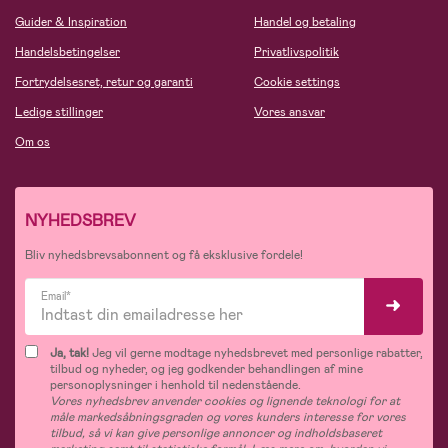
Guider & Inspiration
Handel og betaling
Handelsbetingelser
Privatlivspolitik
Fortrydelsesret, retur og garanti
Cookie settings
Ledige stillinger
Vores ansvar
Om os
NYHEDSBREV
Bliv nyhedsbrevsabonnent og få eksklusive fordele!
Email*
Ja, tak!
Jeg vil gerne modtage nyhedsbrevet med personlige rabatter,
tilbud og nyheder, og jeg godkender behandlingen af mine
personoplysninger i henhold til nedenstående.
Vores nyhedsbrev anvender cookies og lignende teknologi for at
måle markedsåbningsgraden og vores kunders interesse for vores
tilbud, så vi kan give personlige annoncer og indholdsbaseret