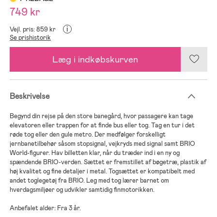
749 kr
i
Vejl. pris: 859 kr
Se prishistorik
Læg i indkøbskurven
Beskrivelse
Begynd din rejse på den store banegård, hvor passagere kan tage
elevatoren eller trappen for at finde bus eller tog. Tag en tur i det
røde tog eller den gule metro. Der medfølger forskelligt
jernbanetilbehør såsom stopsignal, vejkryds med signal samt BRIO
World-figurer. Hav billetten klar, når du træder ind i en ny og
spændende BRIO-verden. Sættet er fremstillet af bøgetræ, plastik af
høj kvalitet og fine detaljer i metal. Togsættet er kompatibelt med
andet toglegetøj fra BRIO. Leg med tog lærer barnet om
hverdagsmiljøer og udvikler samtidig finmotorikken.
Anbefalet alder: Fra 3 år.