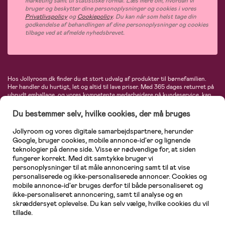
marketing samt til statistiske formål. Læs mere om, hvordan vi
bruger og beskytter dine personoplysninger og cookies i vores
Privatlivspolicy
og
Cookiepolicy
. Du kan når som helst tage din
godkendelse af behandlingen af dine personoplysninger og cookies
tilbage ved at afmelde nyhedsbrevet.
Hos Jollyroom.dk finder du et stort udvalg af produkter til børnefamilien.
Her handler du hurtigt, let og altid til lave priser. Med 365 dages returret på
ubrudt emballage, og vores kompetente medarbejdere på kundeservice, kan
du føle dig helt tryg, når du handler hos os. I vores udvalg finder du
barnevogne, autostole, børne- og babytøj, produkter til gravide og ammende
Du bestemmer selv, hvilke cookies, der må bruges
mødre, indretning og inspiration, legetøj, babyudstyr og meget mere. Vi
tilbyder produkter fra velkendte varemærker som Britax, Maxi-Cosi, Baby
Jollyroom og vores digitale samarbejdspartnere, herunder
Jogger, BabyBjörn, Didriksons, KidKraft, Ergobaby, Phillips Avent, Neonate,
Google, bruger cookies, mobile annonce-id'er og lignende
Cybex, LEGO og mange flere. Kort sagt - et kæmpe sortiment venter på dig!
teknologier på denne side. Visse er nødvendige for, at siden
fungerer korrekt. Med dit samtykke bruger vi
personoplysninger til at måle annoncering samt til at vise
personaliserede og ikke-personaliserede annoncer. Cookies og
mobile annonce-id'er bruges derfor til både personaliseret og
ikke-personaliseret annoncering, samt til analyse og en
skræddersyet oplevelse. Du kan selv vælge, hvilke cookies du vil
tillade.